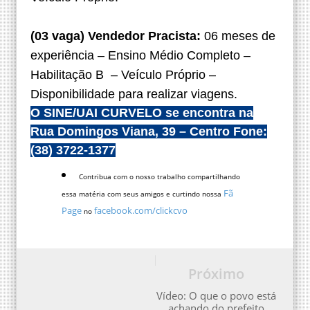
(03 vaga) Vendedor Pracista:
06 meses de
experiência – Ensino Médio Completo –
Habilitação B – Veículo Próprio –
Disponibilidade para realizar viagens.
O SINE/UAI CURVELO se encontra na
Rua Domingos Viana, 39 – Centro Fone:
(38) 3722-1377
Contribua com o nosso trabalho compartilhando
Fã
essa matéria com seus amigos e curtindo nossa
Page
facebook.com/clickcvo
no
Próximo
Vídeo: O que o povo está
achando do prefeito