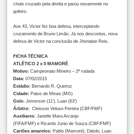
chute cruzado pela direita e parou novamente no
goleiro.
Aos 43, Victor fez boa defesa, interceptando
cruzamento de Bruno Limão. Já nos descontos, nova
defesa de Victor na conclusão de Jhonatan Reis.
FICHA TÉCNICA
ATLÉTICO 2 x 0 MAMORÉ
Motivo:
Campeonato Mineiro – 2ª rodada
Data:
07/02/2015
Estádio:
Bernardo R. Queiroz
Cidade:
Patos de Minas (MG)
Gols:
Jemerson (11′), Luan (63′)
Árbitro:
Cleisson Veloso Pereira (CBF/FMF)
Auxiliares:
Janette Mara Arcanjo
(FIFA/FMF) e Ricardo Junio de Souza (CBF/FMF)
Cartões amarelos:
Pablo (Mamoré), Dátolo, Luan