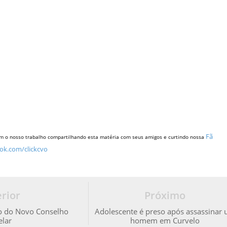
Fã
m o nosso trabalho compartilhando esta matéria com seus amigos e curtindo nossa
ok.com/clickcvo
rior
Próximo
ão do Novo Conselho
Adolescente é preso após assassinar
elar
homem em Curvelo