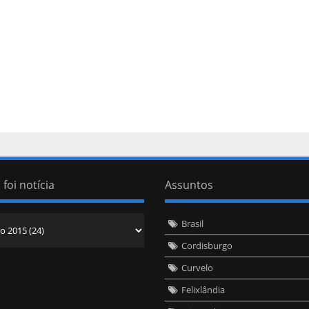
 foi notícia
Assuntos
Brasil
Cordisburgo
Curvelo
Felixlândia