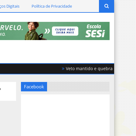
ços Digitais
Política de Privacidade
Veto mantido e quebra de acordo gera
Facebook