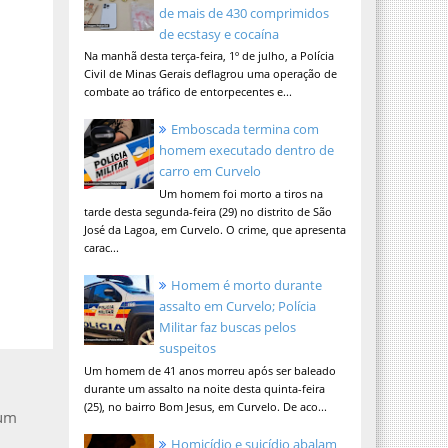
de mais de 430 comprimidos
de ecstasy e cocaína
Na manhã desta terça-feira, 1º de julho, a Polícia
Civil de Minas Gerais deflagrou uma operação de
combate ao tráfico de entorpecentes e...
Emboscada termina com
homem executado dentro de
carro em Curvelo
Um homem foi morto a tiros na
tarde desta segunda-feira (29) no distrito de São
José da Lagoa, em Curvelo. O crime, que apresenta
carac...
Homem é morto durante
assalto em Curvelo; Polícia
Militar faz buscas pelos
suspeitos
Um homem de 41 anos morreu após ser baleado
durante um assalto na noite desta quinta-feira
(25), no bairro Bom Jesus, em Curvelo. De aco...
 um
Homicídio e suicídio abalam