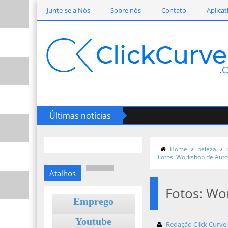
Junte-se a Nós
Sobre nós
Contato
Aplicat
Últimas notícias
Home
beleza
Fotos: Workshop de Au
Atalhos
Fotos: W
Emprego
Youtube
Redação Click Curve