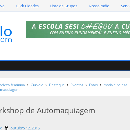
ivo
Click Cidades
Lista de Grupos
Nossa rádio
Servi
beleza feminina
Curvelo
Destaque
Eventos
Fotos
moda e beleza
tomaquiagem
orkshop de Automaquiagem
lo
outubro 12, 2015