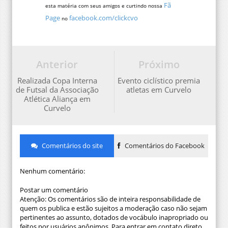
Fã
esta matéria com seus amigos e curtindo nossa
Page
facebook.com/clickcvo
no
Anterior
Próximo
Realizada Copa Interna
Evento ciclístico premia
de Futsal da Associação
atletas em Curvelo
Atlética Aliança em
Curvelo
Comentários do site
Comentários do Facebook
Nenhum comentário:
Postar um comentário
Atenção: Os comentários são de inteira responsabilidade de
quem os publica e estão sujeitos a moderação caso não sejam
pertinentes ao assunto, dotados de vocábulo inapropriado ou
feitos por usuários anônimos. Para entrar em contato direto