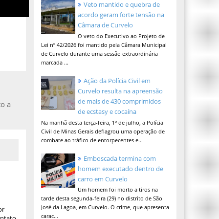
Veto mantido e quebra de
acordo geram forte tensão na
Câmara de Curvelo
O veto do Executivo ao Projeto de
Lei nº 42/2026 foi mantido pela Câmara Municipal
de Curvelo durante uma sessão extraordinária
marcada ...
Ação da Polícia Civil em
Curvelo resulta na apreensão
de mais de 430 comprimidos
to a
de ecstasy e cocaína
Na manhã desta terça-feira, 1º de julho, a Polícia
Civil de Minas Gerais deflagrou uma operação de
combate ao tráfico de entorpecentes e...
Emboscada termina com
homem executado dentro de
carro em Curvelo
Um homem foi morto a tiros na
tarde desta segunda-feira (29) no distrito de São
José da Lagoa, em Curvelo. O crime, que apresenta
or
carac...
ontato