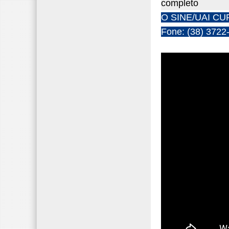
completo
O SINE/UAI CUR
Fone: (38) 3722