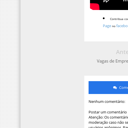
Contribua co
Page
facebo
no
Ante
Vagas de Empr
Comen
Nenhum comentário:
Postar um comentário
Atenção: Os comentário
moderação caso não sej
usuários anônimos. Par