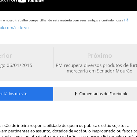
Fã
m o nosso trabalho compartilhando esta matéria com seus amigos e curtindo nossa
ok.com/clickcvo
rior
Próximo
ego 06/01/2015
PM recupera diversos produtos de fur
mercearia em Senador Mourão
tários do site
Comentários do Facebook
s são de inteira responsabilidade de quem os publica e estão sujeitos a
am pertinentes ao assunto, dotados de vocábulo inapropriado ou feitos p
a entrar em contato direto com a redação acesse: www.clickcurvelo.com/c