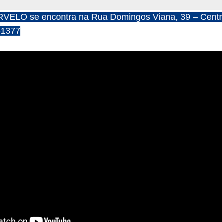
VELO se encontra na Rua Domingos Viana, 39 – Cent
-1377