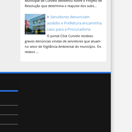
Municipal de Curvelo deliberou sobre o Projeto de
Resolução que determina o reajuste dos subs...
Servidores denunciam
assédio e Prefeitura encaminha
caso para a Procuradoria
O portal Click Curvelo recebeu
graves denúncias vindas de servidores que atuam
no setor de Vigilância Ambiental do município. Os
relatos ...