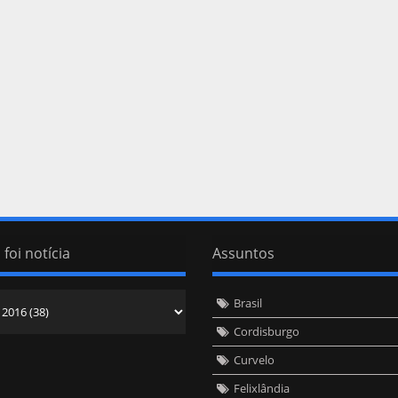
 foi notícia
Assuntos
Brasil
Cordisburgo
Curvelo
Felixlândia