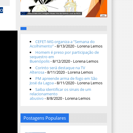
ro
CEFET-MG organiza a “Semana do
Acolhimento”
- 8/13/2020
- Lorena Lemos
Homem é preso por participação de
sequestro em
Buenópolis
- 8/12/2020
- Lorena Lemos
Corinto será destaque na TV
Alterosa
- 8/11/2020
- Lorena Lemos
PM apreende arma de fogo em São
José da Lagoa
- 8/11/2020
- Lorena Lemos
Saiba identificar os sinais de um
relacionamento
abusivo
- 8/8/2020
- Lorena Lemos
Postagens Populares