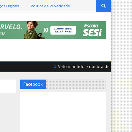
ços Digitais
Política de Privacidade
Veto mantido e quebra de acordo geram f
Facebook