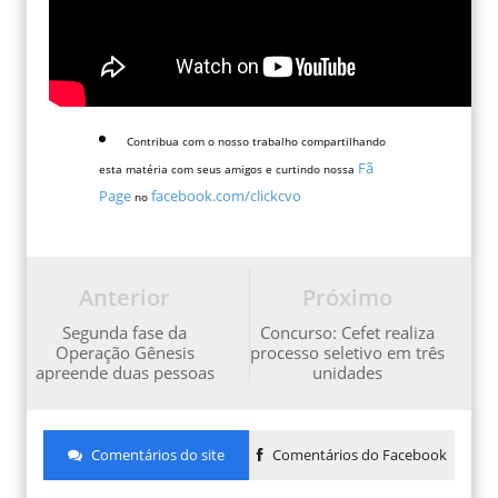
Contribua com o nosso trabalho compartilhando
Fã
esta matéria com seus amigos e curtindo nossa
Page
facebook.com/clickcvo
no
Anterior
Próximo
Segunda fase da
Concurso: Cefet realiza
Operação Gênesis
processo seletivo em três
apreende duas pessoas
unidades
Comentários do site
Comentários do Facebook