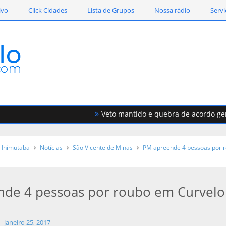
ivo
Click Cidades
Lista de Grupos
Nossa rádio
Servi
Veto mantido e quebra de acordo geram f
Inimutaba
Notícias
São Vicente de Minas
PM apreende 4 pessoas por 
de 4 pessoas por roubo em Curvelo
janeiro 25, 2017