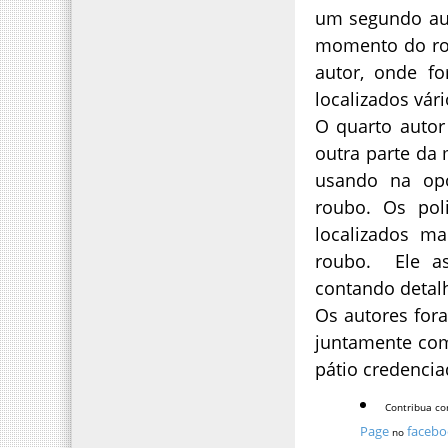
um segundo aut
momento do rou
autor, onde f
localizados vár
O quarto autor
outra parte da
usando na op
roubo. Os pol
localizados m
roubo. Ele as
contando detal
Os autores fora
juntamente com
pátio credencia
Contribua co
Page
facebo
no