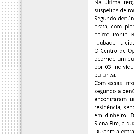
Na última terç
suspeitos de r
Segundo denúnc
prata, com pla
bairro Ponte N
roubado na cid
O Centro de Op
ocorrido um out
por 03 indivíd
ou cinza.
Com essas info
segundo a denún
encontraram u
residência, se
em dinheiro. D
Siena Fire, o q
Durante a entr