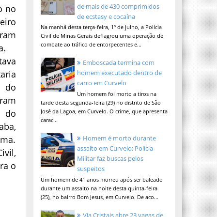
de mais de 430 comprimidos
o no
de ecstasy e cocaína
eiro
Na manhã desta terça-feira, 1º de julho, a Polícia
oram
Civil de Minas Gerais deflagrou uma operação de
combate ao tráfico de entorpecentes e...
a.
tava
Emboscada termina com
aria
homem executado dentro de
carro em Curvelo
o do
Um homem foi morto a tiros na
oram
tarde desta segunda-feira (29) no distrito de São
s do
José da Lagoa, em Curvelo. O crime, que apresenta
carac...
aba,
ima.
Homem é morto durante
assalto em Curvelo; Polícia
vil,
Militar faz buscas pelos
ra o
suspeitos
Um homem de 41 anos morreu após ser baleado
durante um assalto na noite desta quinta-feira
(25), no bairro Bom Jesus, em Curvelo. De aco...
Via Cristais abre 23 vagas de