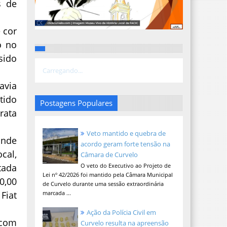
s de
 cor
o no
sido
Carregando...
avia
tido
Postagens Populares
rata
Veto mantido e quebra de
onde
acordo geram forte tensão na
cal,
Câmara de Curvelo
tada
O veto do Executivo ao Projeto de
Lei nº 42/2026 foi mantido pela Câmara Municipal
0,00
de Curvelo durante uma sessão extraordinária
Fiat
marcada ...
Ação da Polícia Civil em
 com
Curvelo resulta na apreensão