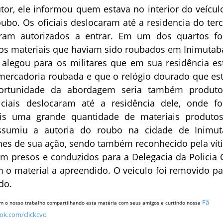
or, ele informou quem estava no interior do veícul
bo. Os oficiais deslocaram até a residencia do terc
oram autorizados a entrar. Em um dos quartos f
ios materiais que haviam sido roubados em Inimutab
 alegou para os militares que em sua residência es
 mercadoria roubada e que o relógio dourado que est
ortunidade da abordagem seria também produt
iciais deslocaram até a residência dele, onde f
ais uma grande quantidade de materiais produto
sumiu a autoria do roubo na cidade de Inimut
hes de sua ação, sendo também reconhecido pela vít
m presos e conduzidos para a Delegacia da Policia Ci
 o material a apreendido. O veiculo foi removido pa
do.
Fã
m o nosso trabalho compartilhando esta matéria com seus amigos e curtindo nossa
ok.com/clickcvo