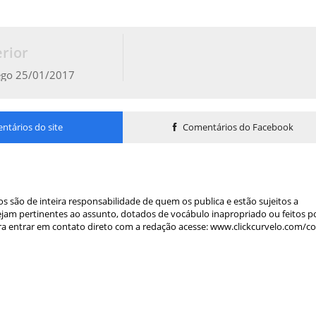
rior
ego 25/01/2017
tários do site
Comentários do Facebook
s são de inteira responsabilidade de quem os publica e estão sujeitos a
am pertinentes ao assunto, dotados de vocábulo inapropriado ou feitos p
a entrar em contato direto com a redação acesse: www.clickcurvelo.com/c