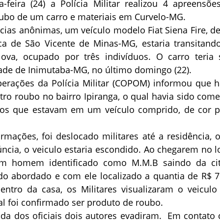
a-feira (24) a Polícia Militar realizou 4 apreensõe
oubo de um carro e materiais em Curvelo-MG.
ias anônimas, um veículo modelo Fiat Siena Fire, de
ca de São Vicente de Minas-MG, estaria transitand
ova, ocupado por três indivíduos. O carro teria 
ade de Inimutaba-MG, no último domingo (22).
erações da Polícia Militar (COPOM) informou que h
ro roubo no bairro Ipiranga, o qual havia sido come
uos que estavam em um veículo comprido, de cor p
rmações, foi deslocado militares até a residência, 
cia, o veiculo estaria escondido. Ao chegarem no lo
m homem identificado como M.M.B saindo da ci
ndo abordado e com ele localizado a quantia de R$ 7
entro da casa, os Militares visualizaram o veiculo 
ual foi confirmado ser produto de roubo.
ada dos oficiais dois autores evadiram. Em contato