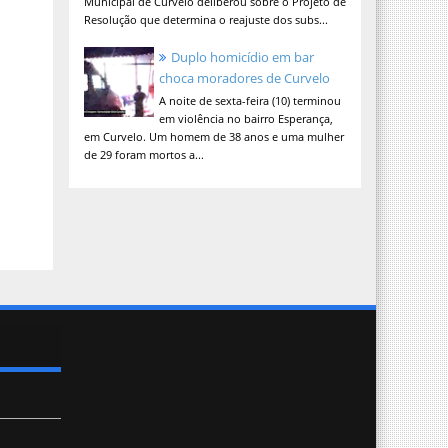
Municipal de Curvelo deliberou sobre o Projeto de
Resolução que determina o reajuste dos subs...
Duplo homicídio em bar
choca moradores de Curvelo
A noite de sexta-feira (10) terminou
em violência no bairro Esperança,
em Curvelo. Um homem de 38 anos e uma mulher
de 29 foram mortos a...