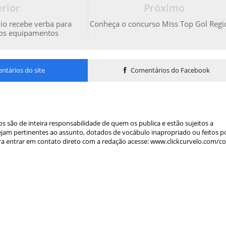
rior
Próximo
io recebe verba para
Conheça o concurso Miss Top Gol Regi
vos equipamentos
tários do site
Comentários do Facebook
s são de inteira responsabilidade de quem os publica e estão sujeitos a
am pertinentes ao assunto, dotados de vocábulo inapropriado ou feitos p
a entrar em contato direto com a redação acesse: www.clickcurvelo.com/c