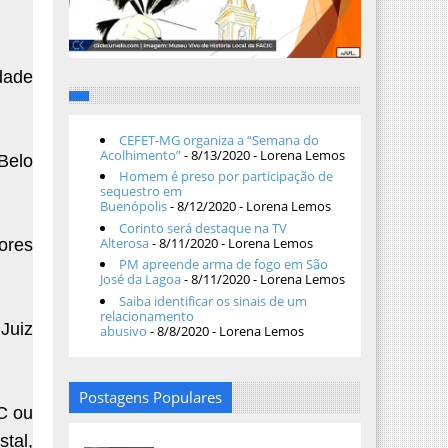
dade
CEFET-MG organiza a “Semana do
Acolhimento”
- 8/13/2020
- Lorena Lemos
Belo
Homem é preso por participação de
sequestro em
Buenópolis
- 8/12/2020
- Lorena Lemos
Corinto será destaque na TV
Alterosa
- 8/11/2020
- Lorena Lemos
ores
PM apreende arma de fogo em São
José da Lagoa
- 8/11/2020
- Lorena Lemos
Saiba identificar os sinais de um
relacionamento
 Juiz
abusivo
- 8/8/2020
- Lorena Lemos
Postagens Populares
C ou
stal,