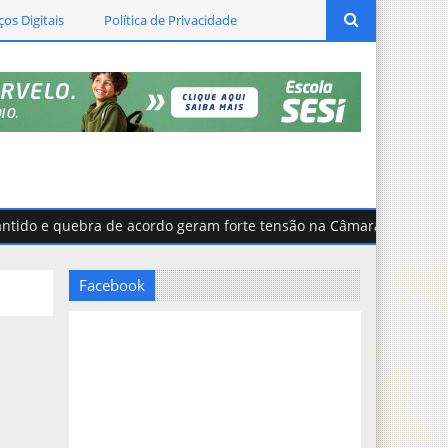
ços Digitais
Política de Privacidade
o e quebra de acordo geram forte tensão na Câmara de Curvelo
Facebook