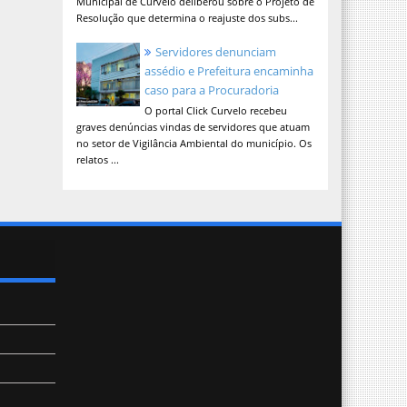
Municipal de Curvelo deliberou sobre o Projeto de
Resolução que determina o reajuste dos subs...
Servidores denunciam
assédio e Prefeitura encaminha
caso para a Procuradoria
O portal Click Curvelo recebeu
graves denúncias vindas de servidores que atuam
no setor de Vigilância Ambiental do município. Os
relatos ...