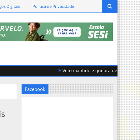
ços Digitais
Política de Privacidade
Veto mantido e quebra de acordo geram f
Facebook
is