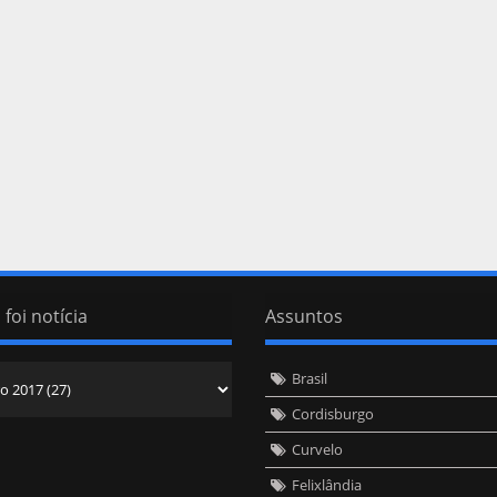
 foi notícia
Assuntos
Brasil
Cordisburgo
Curvelo
Felixlândia