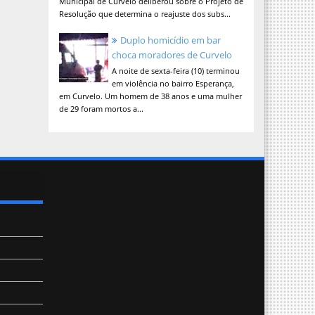
Municipal de Curvelo deliberou sobre o Projeto de
Resolução que determina o reajuste dos subs...
Duplo homicídio em bar
choca moradores de Curvelo
A noite de sexta-feira (10) terminou
em violência no bairro Esperança,
em Curvelo. Um homem de 38 anos e uma mulher
de 29 foram mortos a...