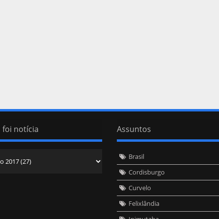
 foi notícia
Assuntos
Brasil
Cordisburgo
Curvelo
Felixlândia
Inimutaba