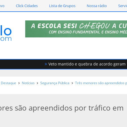
ivo
Click Cidades
Lista de Grupos
Nossa rádio
Servi
Veto mantido e quebra de acordo geram fort
Destaque
Notícias
Segurança Pública
Três menores são apreendidos 
res são apreendidos por tráfico em