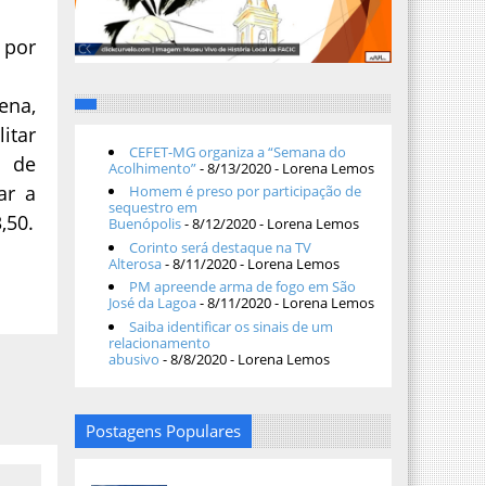
 por
ena,
itar
CEFET-MG organiza a “Semana do
s de
Acolhimento”
- 8/13/2020
- Lorena Lemos
ar a
Homem é preso por participação de
sequestro em
,50.
Buenópolis
- 8/12/2020
- Lorena Lemos
Corinto será destaque na TV
Alterosa
- 8/11/2020
- Lorena Lemos
PM apreende arma de fogo em São
José da Lagoa
- 8/11/2020
- Lorena Lemos
Saiba identificar os sinais de um
relacionamento
abusivo
- 8/8/2020
- Lorena Lemos
Postagens Populares