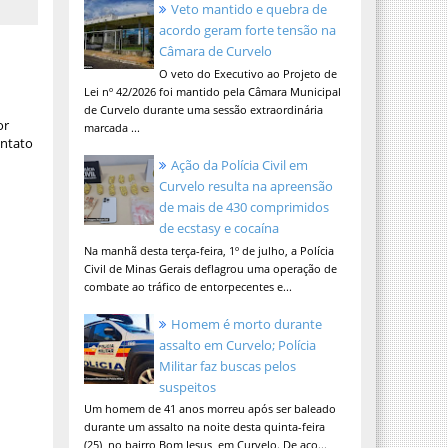
Veto mantido e quebra de
acordo geram forte tensão na
Câmara de Curvelo
O veto do Executivo ao Projeto de
Lei nº 42/2026 foi mantido pela Câmara Municipal
de Curvelo durante uma sessão extraordinária
or
marcada ...
ontato
Ação da Polícia Civil em
Curvelo resulta na apreensão
de mais de 430 comprimidos
de ecstasy e cocaína
Na manhã desta terça-feira, 1º de julho, a Polícia
Civil de Minas Gerais deflagrou uma operação de
combate ao tráfico de entorpecentes e...
Homem é morto durante
assalto em Curvelo; Polícia
Militar faz buscas pelos
suspeitos
Um homem de 41 anos morreu após ser baleado
durante um assalto na noite desta quinta-feira
(25), no bairro Bom Jesus, em Curvelo. De aco...