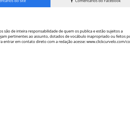
tários do site
Comentários do Facebook
s são de inteira responsabilidade de quem os publica e estão sujeitos a
am pertinentes ao assunto, dotados de vocábulo inapropriado ou feitos p
a entrar em contato direto com a redação acesse: www.clickcurvelo.com/c