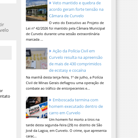
Veto mantido e quebra de
acordo geram forte tensão na
Câmara de Curvelo
O veto do Executivo ao Projeto de
ir
Lei nº 42/2026 foi mantido pela Câmara Municipal
velo
de Curvelo durante uma sessão extraordinária
marcada ...
Ação da Polícia Civil em
Curvelo resulta na apreensão
de mais de 430 comprimidos
de ecstasy e cocaína
Na manhã desta terça-feira, 1º de julho, a Polícia
Civil de Minas Gerais deflagrou uma operação de
combate ao tráfico de entorpecentes e...
or
ontato
Emboscada termina com
homem executado dentro de
carro em Curvelo
Um homem foi morto a tiros na
tarde desta segunda-feira (29) no distrito de São
José da Lagoa, em Curvelo. O crime, que apresenta
carac...