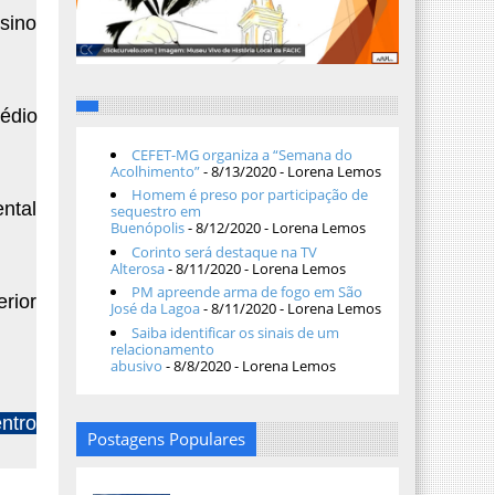
sino
édio
CEFET-MG organiza a “Semana do
Acolhimento”
- 8/13/2020
- Lorena Lemos
Homem é preso por participação de
ntal
sequestro em
Buenópolis
- 8/12/2020
- Lorena Lemos
Corinto será destaque na TV
Alterosa
- 8/11/2020
- Lorena Lemos
PM apreende arma de fogo em São
erior
José da Lagoa
- 8/11/2020
- Lorena Lemos
Saiba identificar os sinais de um
relacionamento
abusivo
- 8/8/2020
- Lorena Lemos
ntro
Postagens Populares