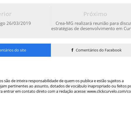
rior
Próximo
ego 26/03/2019
Crea-MG realizará reunião para discut
estratégias de desenvolvimento em Cur
tários do site
Comentários do Facebook
s são de inteira responsabilidade de quem os publica e estão sujeitos a
am pertinentes ao assunto, dotados de vocábulo inapropriado ou feitos p
a entrar em contato direto com a redação acesse: www.clickcurvelo.com/c