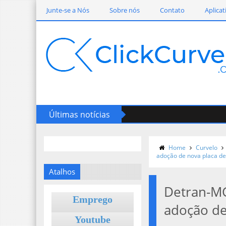
Junte-se a Nós
Sobre nós
Contato
Aplicat
Últimas notícias
Home
Curvelo
adoção de nova placa de 
Atalhos
Detran-MG
Emprego
adoção de 
Youtube