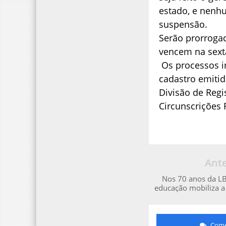
estado, e nenhu
suspensão.
Serão prorrogad
vencem na sexta
Os processos in
cadastro emitid
Divisão de Regi
Circunscrições R
Ante
Nos 70 anos da L
educação mobiliza a 
Comen