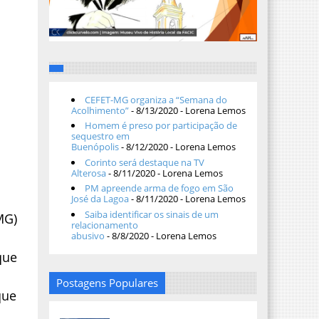
CEFET-MG organiza a “Semana do
Acolhimento”
- 8/13/2020
- Lorena Lemos
Homem é preso por participação de
sequestro em
Buenópolis
- 8/12/2020
- Lorena Lemos
Corinto será destaque na TV
Alterosa
- 8/11/2020
- Lorena Lemos
PM apreende arma de fogo em São
o
José da Lagoa
- 8/11/2020
- Lorena Lemos
Saiba identificar os sinais de um
MG)
relacionamento
abusivo
- 8/8/2020
- Lorena Lemos
que
Postagens Populares
que