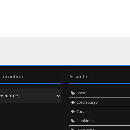
 foi notícia
Assuntos
Brasil
Cordisburgo
Curvelo
Felixlândia
Inimutaba