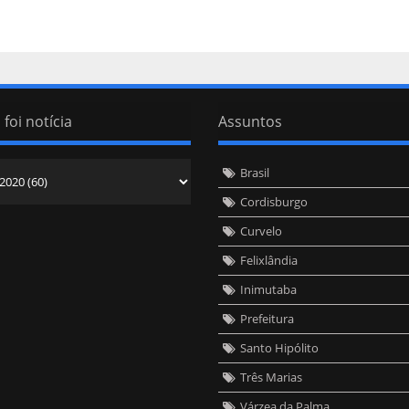
 foi notícia
Assuntos
Brasil
Cordisburgo
Curvelo
Felixlândia
Inimutaba
Prefeitura
Santo Hipólito
Três Marias
Várzea da Palma