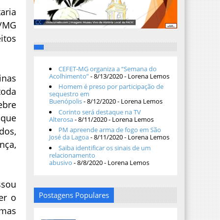
aria
o/MG
itos
CEFET-MG organiza a “Semana do
Acolhimento”
- 8/13/2020
- Lorena Lemos
inas
Homem é preso por participação de
toda
sequestro em
Buenópolis
- 8/12/2020
- Lorena Lemos
ebre
Corinto será destaque na TV
 que
Alterosa
- 8/11/2020
- Lorena Lemos
dos,
PM apreende arma de fogo em São
José da Lagoa
- 8/11/2020
- Lorena Lemos
ça,
Saiba identificar os sinais de um
relacionamento
abusivo
- 8/8/2020
- Lorena Lemos
ssou
Postagens Populares
er o
omas