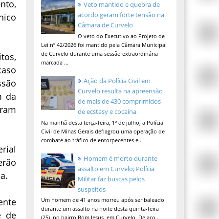
nto,
Veto mantido e quebra de
acordo geram forte tensão na
nico
Câmara de Curvelo
O veto do Executivo ao Projeto de
Lei nº 42/2026 foi mantido pela Câmara Municipal
de Curvelo durante uma sessão extraordinária
tos,
marcada ...
caso
Ação da Polícia Civil em
ssão
Curvelo resulta na apreensão
m da
de mais de 430 comprimidos
aram
de ecstasy e cocaína
Na manhã desta terça-feira, 1º de julho, a Polícia
Civil de Minas Gerais deflagrou uma operação de
combate ao tráfico de entorpecentes e...
rial
Homem é morto durante
erão
assalto em Curvelo; Polícia
a.
Militar faz buscas pelos
suspeitos
ente
Um homem de 41 anos morreu após ser baleado
durante um assalto na noite desta quinta-feira
e de
(25), no bairro Bom Jesus, em Curvelo. De aco...