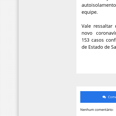
autoisolament
equipe.
Vale ressalta
novo coronav
153 casos conf
de Estado de S
Comen
Nenhum comentário: