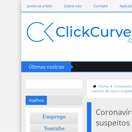
Junte-se a Nós
Sobre nós
Contato
Aplicat
Últimas notícias
Home
Coronavír
número de casos suspei
Atalhos
Coronavír
Emprego
suspeitos
Youtube