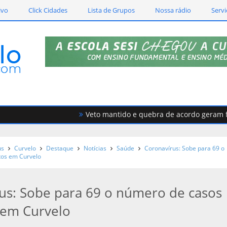
ivo
Click Cidades
Lista de Grupos
Nossa rádio
Servi
Veto mantido e quebra de acordo geram forte 
us
Curvelo
Destaque
Notícias
Saúde
Coronavírus: Sobe para 69 o
tos em Curvelo
us: Sobe para 69 o número de casos
 em Curvelo