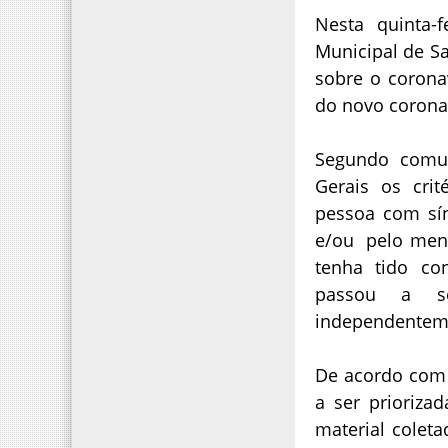
Nesta quinta-f
Municipal de S
sobre o corona
do novo coronav
Segundo comu
Gerais os cri
pessoa com sín
e/ou pelo meno
tenha tido co
passou a se
independenteme
De acordo com 
a ser prioriza
material colet