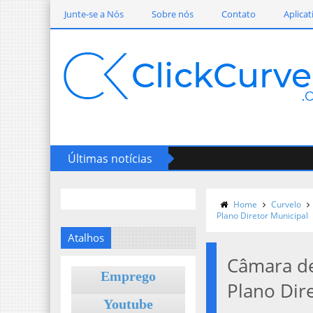
Junte-se a Nós
Sobre nós
Contato
Aplicat
Últimas notícias
Home
Curvelo
Plano Diretor Municipal
Atalhos
Câmara de
Emprego
Plano Dir
Youtube