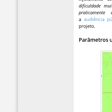
dificuldade mu
praticamente d
a
audiência p
projeto.
Parâmetros u