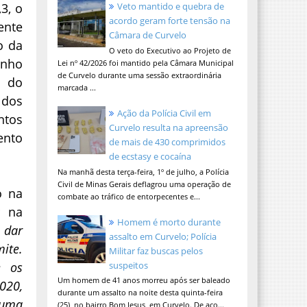
3, o
Veto mantido e quebra de
acordo geram forte tensão na
ente
Câmara de Curvelo
o da
O veto do Executivo ao Projeto de
anho
Lei nº 42/2026 foi mantido pela Câmara Municipal
de Curvelo durante uma sessão extraordinária
e do
marcada ...
 dos
Ação da Polícia Civil em
ntos
Curvelo resulta na apreensão
ento
de mais de 430 comprimidos
de ecstasy e cocaína
Na manhã desta terça-feira, 1º de julho, a Polícia
Civil de Minas Gerais deflagrou uma operação de
o na
combate ao tráfico de entorpecentes e...
r na
Homem é morto durante
, dar
assalto em Curvelo; Polícia
ite.
Militar faz buscas pelos
suspeitos
e os
Um homem de 41 anos morreu após ser baleado
020,
durante um assalto na noite desta quinta-feira
 uma
(25), no bairro Bom Jesus, em Curvelo. De aco...