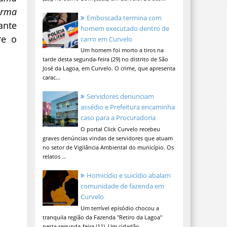
orma
Emboscada termina com
ante
homem executado dentro de
re o
carro em Curvelo
Um homem foi morto a tiros na
tarde desta segunda-feira (29) no distrito de São
José da Lagoa, em Curvelo. O crime, que apresenta
carac...
Servidores denunciam
assédio e Prefeitura encaminha
caso para a Procuradoria
O portal Click Curvelo recebeu
graves denúncias vindas de servidores que atuam
no setor de Vigilância Ambiental do município. Os
relatos ...
Homicídio e suicídio abalam
comunidade de fazenda em
Curvelo
Um terrível episódio chocou a
tranquila região da Fazenda "Retiro da Lagoa"
nesta segunda-feira (11). Um cidadão,