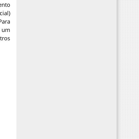
ento
ial)
Para
e um
tros