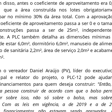
m disso, antes o coeficiente de aproveitamento era 0,
 que a área construída nos lotes obrigatoriam
par no mínimo 30% da área total. Com a aprovaçã
coeficiente de aproveitamento passa a ser 0 e o tam
onstruções passa a ser de 25m², independent
te. A PLC também detalha as dimensões mínimas
de estar 6,0m², dormitório 6,0m², manuseio de alime
ão de sanitária 2,2m², área de serviço 2,0m² e acabam
m².
o vereador Daniel Araújo (PV), líder do executiv
pal e relator do projeto, o PLC-12 pode ajuda
financiamentos para quem deseja construir:
"Então
 a pessoa construir de acordo com que o bolso perm
lar sobre isso, não só sobre o bolso, mas sobr
s. Com as leis em vigência, a de 2019 e a de 2
os financiamentos não estavam sendo aprovados,