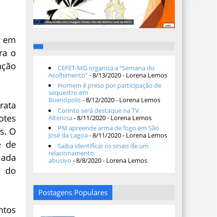
, em
ra o
ação
CEFET-MG organiza a “Semana do
Acolhimento”
- 8/13/2020
- Lorena Lemos
Homem é preso por participação de
sequestro em
Buenópolis
- 8/12/2020
- Lorena Lemos
rata
Corinto será destaque na TV
otes
Alterosa
- 8/11/2020
- Lorena Lemos
PM apreende arma de fogo em São
s. O
José da Lagoa
- 8/11/2020
- Lorena Lemos
e de
Saiba identificar os sinais de um
relacionamento
ulada
abusivo
- 8/8/2020
- Lorena Lemos
a do
Postagens Populares
ntos