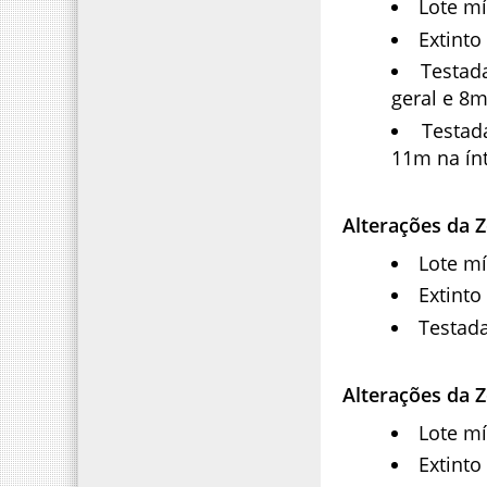
Lote m
Extinto
Testad
geral e 8m
Testad
11m na ínt
Alterações da 
Lote m
Extinto
Testada
Alterações da Z
Lote m
Extinto