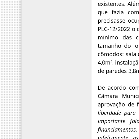
existentes. Alé
que fazia com
precisasse ocu
PLC-12/2022 o 
mínimo das c
tamanho do lo
cômodos: sala 
4,0m², instalaç
de paredes 3,8
De acordo com 
Câmara Munici
aprovação de 
liberdade para
Importante fa
financiamento
infelizmente 