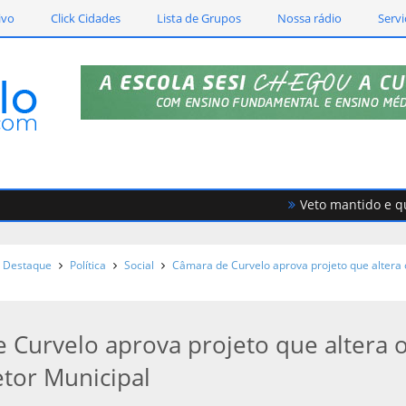
ivo
Click Cidades
Lista de Grupos
Nossa rádio
Servi
Veto mantido e quebra
Destaque
Política
Social
Câmara de Curvelo aprova projeto que altera 
 Curvelo aprova projeto que altera 
etor Municipal