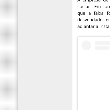
sociais. Em co
que a faixa f
desvendado em
adiantar a inst