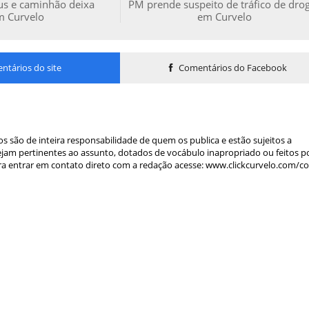
us e caminhão deixa
PM prende suspeito de tráfico de dro
m Curvelo
em Curvelo
tários do site
Comentários do Facebook
s são de inteira responsabilidade de quem os publica e estão sujeitos a
am pertinentes ao assunto, dotados de vocábulo inapropriado ou feitos p
a entrar em contato direto com a redação acesse: www.clickcurvelo.com/c