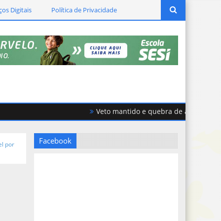
ços Digitais
Política de Privacidade
Veto mantido e quebra de acordo geram fo
Facebook
el por