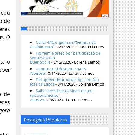
icou
o de
eres
m. O
CEFET-MG organiza a “Semana do
Acolhimento”
- 8/13/2020
- Lorena Lemos
Homem é preso por participação de
sequestro em
s, o
Buenópolis
- 8/12/2020
- Lorena Lemos
Corinto será destaque na TV
eber
Alterosa
- 8/11/2020
- Lorena Lemos
PM apreende arma de fogo em São
José da Lagoa
- 8/11/2020
- Lorena Lemos
Saiba identificar os sinais de um
a de
relacionamento
abusivo
- 8/8/2020
- Lorena Lemos
eres
gora
Postagens Populares
edes