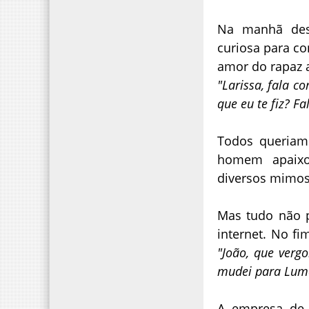
Na manhã dest
curiosa para c
amor do rapaz 
"Larissa, fala 
que eu te fiz? F
Todos queriam
homem apaixo
diversos mimos
Mas tudo não 
internet. No f
"João, que verg
mudei para Lumé
A empresa de 