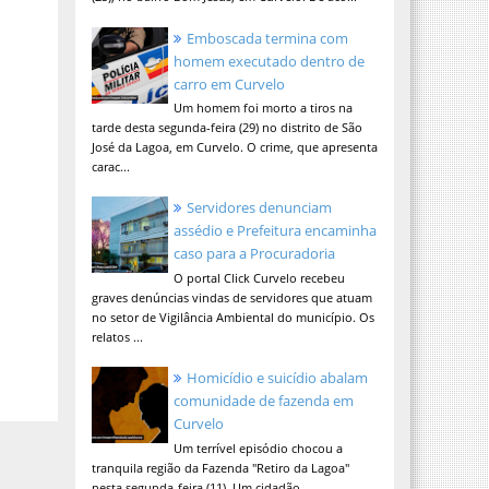
Emboscada termina com
homem executado dentro de
carro em Curvelo
Um homem foi morto a tiros na
tarde desta segunda-feira (29) no distrito de São
José da Lagoa, em Curvelo. O crime, que apresenta
carac...
Servidores denunciam
assédio e Prefeitura encaminha
caso para a Procuradoria
O portal Click Curvelo recebeu
graves denúncias vindas de servidores que atuam
no setor de Vigilância Ambiental do município. Os
relatos ...
Homicídio e suicídio abalam
comunidade de fazenda em
Curvelo
Um terrível episódio chocou a
tranquila região da Fazenda "Retiro da Lagoa"
nesta segunda-feira (11). Um cidadão,