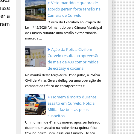
Veto mantido e quebra de
isse
acordo geram forte tensão na
eria
Câmara de Curvelo
O veto do Executivo ao Projeto de
eram
Lei nº 42/2026 foi mantido pela Câmara Municipal
de Curvelo durante uma sessão extraordinária
marcada ...
Ação da Polícia Civil em
Curvelo resulta na apreensão
de mais de 430 comprimidos
de ecstasy e cocaína
Na manhã desta terça-feira, 1º de julho, a Polícia
Civil de Minas Gerais deflagrou uma operação de
combate ao tráfico de entorpecentes e...
Homem é morto durante
assalto em Curvelo; Polícia
Militar faz buscas pelos
suspeitos
Um homem de 41 anos morreu após ser baleado
durante um assalto na noite desta quinta-feira
(25), no bairro Bom Jesus, em Curvelo. De aco...