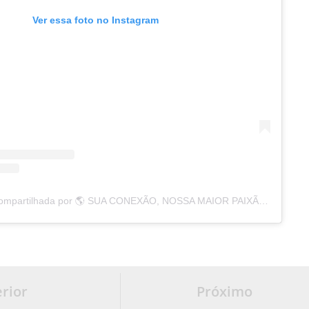
Ver essa foto no Instagram
Uma publicação compartilhada por 🌎 SUA CONEXÃO, NOSSA MAIOR PAIXÃO 💟 (@lumenfibrainternet)
rior
Próximo