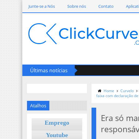
Junte-se a Nós
Sobre nós
Contato
Aplicat
Últimas notícias
Home
Curvelo
faixa com declaração d
Atalhos
Era só mar
Emprego
responsáv
Youtube