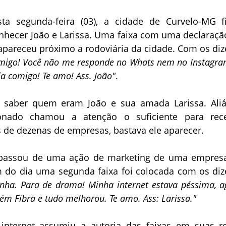
a segunda-feira (03), a cidade de Curvelo-MG f
onhecer João e Larissa. Uma faixa com uma declaraçã
apareceu próximo a rodoviária da cidade. Com os diz
comigo! Você não me responde no Whats nem no Instagra
ala comigo! Te amo! Ass. João"
.
 saber quem eram João e sua amada Larissa. Aliá
nado chamou a atenção o suficiente para rec
 de dezenas de empresas, bastava ele aparecer.
passou de uma ação de marketing de uma empres
im do dia uma segunda faixa foi colocada com os diz
onha. Para de drama! Minha internet estava péssima, a
m Fibra e tudo melhorou. Te amo. Ass: Larissa."
internet assumiu a autoria das faixas em suas r