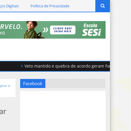
ços Digitais
Política de Privacidade
Veto mantido e quebra de acordo geram forte tensão na C
Facebook
prar e
ar