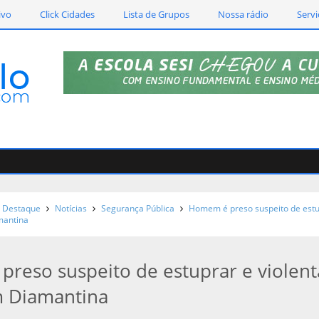
ivo
Click Cidades
Lista de Grupos
Nossa rádio
Servi
Destaque
Notícias
Segurança Pública
Homem é preso suspeito de estu
mantina
reso suspeito de estuprar e violent
 Diamantina