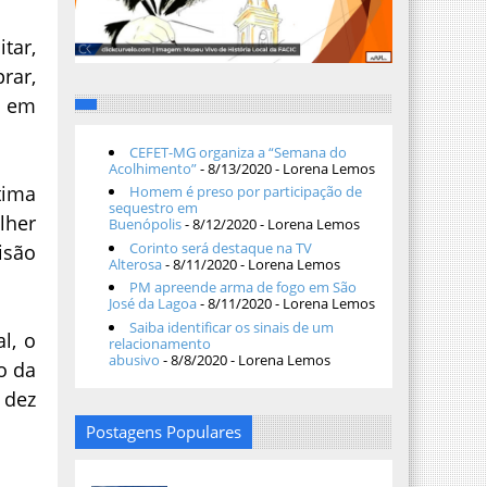
tar,
rar,
, em
CEFET-MG organiza a “Semana do
Acolhimento”
- 8/13/2020
- Lorena Lemos
tima
Homem é preso por participação de
sequestro em
lher
Buenópolis
- 8/12/2020
- Lorena Lemos
Corinto será destaque na TV
isão
Alterosa
- 8/11/2020
- Lorena Lemos
PM apreende arma de fogo em São
José da Lagoa
- 8/11/2020
- Lorena Lemos
Saiba identificar os sinais de um
l, o
relacionamento
abusivo
- 8/8/2020
- Lorena Lemos
o da
e dez
Postagens Populares