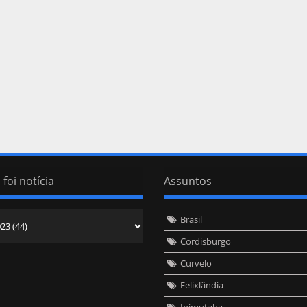
 foi notícia
Assuntos
Brasil
Cordisburgo
Curvelo
Felixlândia
Inimutaba