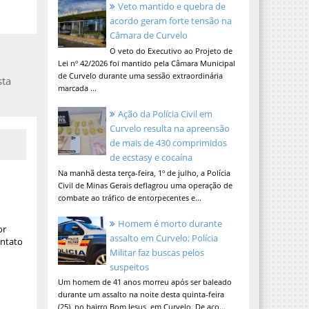
Veto mantido e quebra de
acordo geram forte tensão na
Câmara de Curvelo
O veto do Executivo ao Projeto de
Lei nº 42/2026 foi mantido pela Câmara Municipal
de Curvelo durante uma sessão extraordinária
sta
marcada ...
Ação da Polícia Civil em
Curvelo resulta na apreensão
de mais de 430 comprimidos
de ecstasy e cocaína
Na manhã desta terça-feira, 1º de julho, a Polícia
Civil de Minas Gerais deflagrou uma operação de
combate ao tráfico de entorpecentes e...
Homem é morto durante
or
assalto em Curvelo; Polícia
ontato
Militar faz buscas pelos
suspeitos
Um homem de 41 anos morreu após ser baleado
durante um assalto na noite desta quinta-feira
(25), no bairro Bom Jesus, em Curvelo. De aco...