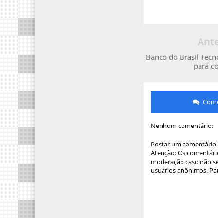
Ante
Banco do Brasil Tecno
para c
Comen
Nenhum comentário:
Postar um comentário
Atenção: Os comentário
moderação caso não sej
usuários anônimos. Par