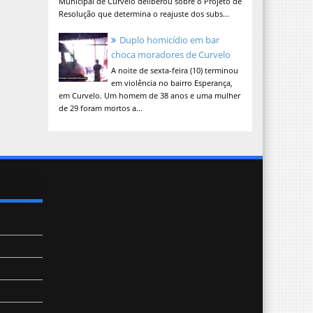
Municipal de Curvelo deliberou sobre o Projeto de
Resolução que determina o reajuste dos subs...
Duplo homicídio em bar
choca moradores de Curvelo
A noite de sexta-feira (10) terminou
em violência no bairro Esperança,
em Curvelo. Um homem de 38 anos e uma mulher
de 29 foram mortos a...