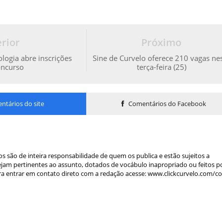
rior
Próximo
logia abre inscrições
Sine de Curvelo oferece 210 vagas ne
oncurso
terça-feira (25)
tários do site
Comentários do Facebook
s são de inteira responsabilidade de quem os publica e estão sujeitos a
am pertinentes ao assunto, dotados de vocábulo inapropriado ou feitos p
a entrar em contato direto com a redação acesse: www.clickcurvelo.com/c