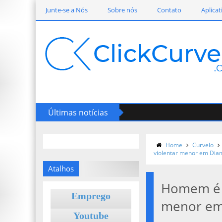
Junte-se a Nós
Sobre nós
Contato
Aplicat
Últimas notícias
Home
Curvelo
violentar menor em Dia
Atalhos
Homem é p
Emprego
menor em
Youtube