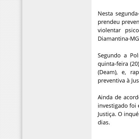
Nesta segunda-f
prendeu preven
violentar ps
Diamantina-MG
Segundo a Políc
quinta-feira (2
(Deam), e, r
preventiva à Jus
Ainda de acord
investigado foi
Justiça. O inqué
dias.