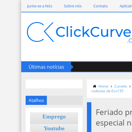
Junte-se a Nós
Sobre nós
Contato
Aplicat
Últimas notícias
Home
Curvelo
rodovias da Eco135
Atalhos
Feriado p
Emprego
especial 
Youtube