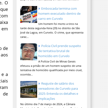
e. O
 que
Emboscada termina com
homem executado dentro de
 com
carro em Curvelo
aixa
Um homem foi morto a tiros na
s em
tarde desta segunda-feira (29) no distrito de São
José da Lagoa, em Curvelo. O crime, que apresenta
carac...
Polícia Civil prende suspeito
o de
de tentativa brutal de
 aos
homicídio em Curvelo
A Polícia Civil de Minas Gerais
efetuou a prisão de um homem suspeito de uma
tentativa de homicídio qualificada por meio cruel,
 e a
ocorrida...
iais
Reajuste de salário dos
gram
vereadores de Curvelo para
m de
2025: Entenda os detalhes e
implicações
No último dia 7 de março de 2024, a Câmara