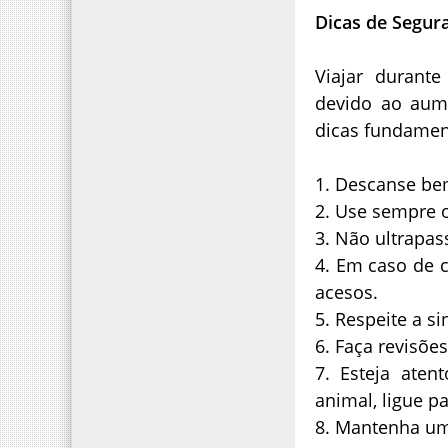
Dicas de Segur
Viajar durant
devido ao aum
dicas fundament
1. Descanse bem
2. Use sempre o
3. Não ultrapas
4. Em caso de 
acesos.
5. Respeite a s
6. Faça revisõe
7. Esteja ate
animal, ligue p
8. Mantenha uma