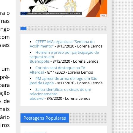
ra o
 nas
ingo
 com
CEFET-MG organiza a “Semana do
sses
Acolhimento”
- 8/13/2020
- Lorena Lemos
Homem é preso por participação de
sequestro em
Buenópolis
- 8/12/2020
- Lorena Lemos
Corinto será destaque na TV
m um
Alterosa
- 8/11/2020
- Lorena Lemos
pré-
PM apreende arma de fogo em São
José da Lagoa
- 8/11/2020
- Lorena Lemos
para
Saiba identificar os sinais de um
eção
relacionamento
abusivo
- 8/8/2020
- Lorena Lemos
o de
mais
ário
Postagens Populares
iros