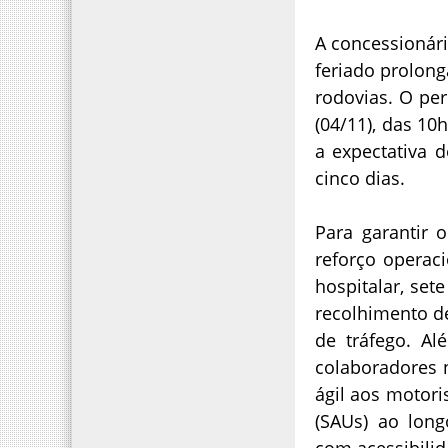
A concessionár
feriado prolong
rodovias. O per
(04/11), das 1
a expectativa 
cinco dias.
Para garantir 
reforço operac
hospitalar, set
recolhimento d
de tráfego. A
colaboradores 
ágil aos motori
(SAUs) ao lon
com acessibilid