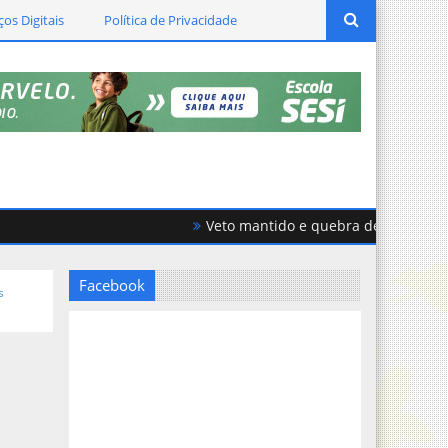
ços Digitais
Política de Privacidade
Veto mantido e quebra de acordo geram f
Facebook
s