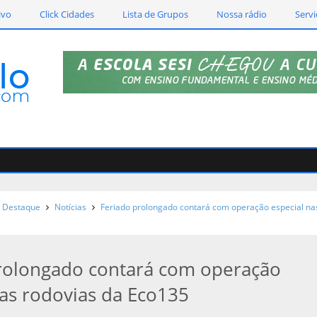
ivo
Click Cidades
Lista de Grupos
Nossa rádio
Servi
Destaque
Notícias
Feriado prolongado contará com operação especial na
rolongado contará com operação
nas rodovias da Eco135