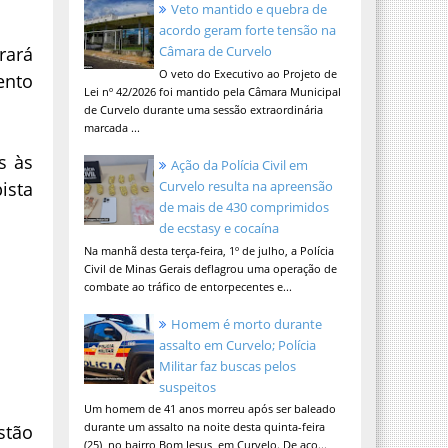
Veto mantido e quebra de
acordo geram forte tensão na
rará
Câmara de Curvelo
O veto do Executivo ao Projeto de
ento
Lei nº 42/2026 foi mantido pela Câmara Municipal
de Curvelo durante uma sessão extraordinária
marcada ...
s às
Ação da Polícia Civil em
ista
Curvelo resulta na apreensão
de mais de 430 comprimidos
de ecstasy e cocaína
Na manhã desta terça-feira, 1º de julho, a Polícia
Civil de Minas Gerais deflagrou uma operação de
combate ao tráfico de entorpecentes e...
Homem é morto durante
assalto em Curvelo; Polícia
Militar faz buscas pelos
suspeitos
Um homem de 41 anos morreu após ser baleado
durante um assalto na noite desta quinta-feira
stão
(25), no bairro Bom Jesus, em Curvelo. De aco...