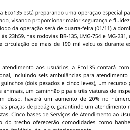
ia Eco135 está preparando uma operação especial pa
ado, visando proporcionar maior segurança e fluidez
íodo da operação será de quarta-feira (01/11) a dom
0h às 23h59, nas rodovias BR-135, LMG-754 e MG-231,
de circulação de mais de 190 mil veículos durante e
o atendimento aos usuários, a Eco135 contará co
ional, incluindo seis ambulâncias para atendimento 
e guinchos (dois pesados e cinco leves), um recurso 
e animais, um caminhão pipa e três viaturas de insp
lém disso, haverá um aumento de 20% no númer
nas praças de pedágio, garantindo um atendimento 
stas. Cinco bases de Serviços de Atendimento ao Usu
go do trecho oferecerão comodidades como banhe
ade, fraldário, água e estacionamento.