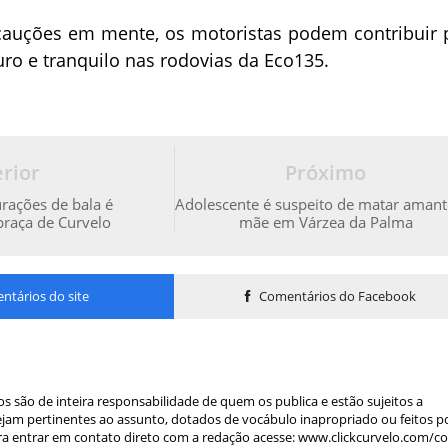
auções em mente, os motoristas podem contribuir 
ro e tranquilo nas rodovias da Eco135.
rior
Próximo
rações de bala é
Adolescente é suspeito de matar amant
raça de Curvelo
mãe em Várzea da Palma
tários do site
Comentários do Facebook
s são de inteira responsabilidade de quem os publica e estão sujeitos a
am pertinentes ao assunto, dotados de vocábulo inapropriado ou feitos p
a entrar em contato direto com a redação acesse: www.clickcurvelo.com/c