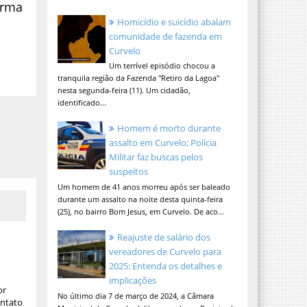
irma
Homicídio e suicídio abalam
comunidade de fazenda em
Curvelo
Um terrível episódio chocou a
tranquila região da Fazenda "Retiro da Lagoa"
nesta segunda-feira (11). Um cidadão,
identificado...
Homem é morto durante
assalto em Curvelo; Polícia
Militar faz buscas pelos
suspeitos
Um homem de 41 anos morreu após ser baleado
durante um assalto na noite desta quinta-feira
(25), no bairro Bom Jesus, em Curvelo. De aco...
Reajuste de salário dos
vereadores de Curvelo para
2025: Entenda os detalhes e
implicações
or
No último dia 7 de março de 2024, a Câmara
ontato