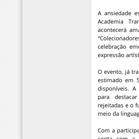
A ansiedade e
Academia Tra
acontecerá am
"Colecionado
celebração em
expressão artíst
O evento, já t
estimado em 5
disponíveis. A
para destaca
rejeitadas e o
meio da lingua
Com a participa
conta com a 