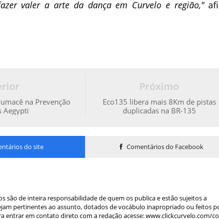
azer valer a arte da dança em Curvelo e região,"
af
rior
Próximo
 Fumacê na Prevenção
Eco135 libera mais 8Km de pistas
 Aegypti
duplicadas na BR-135
tários do site
Comentários do Facebook
s são de inteira responsabilidade de quem os publica e estão sujeitos a
am pertinentes ao assunto, dotados de vocábulo inapropriado ou feitos p
a entrar em contato direto com a redação acesse: www.clickcurvelo.com/c