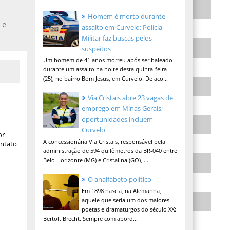
Homem é morto durante
 e
assalto em Curvelo; Polícia
Militar faz buscas pelos
suspeitos
Um homem de 41 anos morreu após ser baleado
durante um assalto na noite desta quinta-feira
(25), no bairro Bom Jesus, em Curvelo. De aco...
Via Cristais abre 23 vagas de
emprego em Minas Gerais;
oportunidades incluem
Curvelo
or
A concessionária Via Cristais, responsável pela
ontato
administração de 594 quilômetros da BR-040 entre
Belo Horizonte (MG) e Cristalina (GO), ...
O analfabeto político
Em 1898 nascia, na Alemanha,
aquele que seria um dos maiores
poetas e dramaturgos do século XX:
Bertolt Brecht. Sempre com abord...