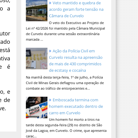
Veto mantido e quebra de
do a
acordo geram forte tensão na
Câmara de Curvelo
O veto do Executivo ao Projeto de
Lei nº 42/2026 foi mantido pela Câmara Municipal
utor
de Curvelo durante uma sessão extraordinária
marcada ...
zado
está
Ação da Polícia Civil em
tiva
Curvelo resulta na apreensão
de mais de 430 comprimidos
de é
de ecstasy e cocaína
Na manhã desta terça-feira, 1º de julho, a Polícia
Civil de Minas Gerais deflagrou uma operação de
combate ao tráfico de entorpecentes e...
o, e
e de
Emboscada termina com
homem executado dentro de
ve.
carro em Curvelo
Um homem foi morto a tiros na
tarde desta segunda-feira (29) no distrito de São
José da Lagoa, em Curvelo. O crime, que apresenta
carac...