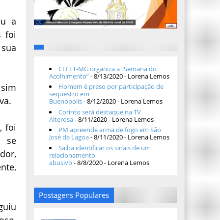
ou a
 foi
 sua
CEFET-MG organiza a “Semana do
Acolhimento”
- 8/13/2020
- Lorena Lemos
 sim
Homem é preso por participação de
sequestro em
va.
Buenópolis
- 8/12/2020
- Lorena Lemos
Corinto será destaque na TV
Alterosa
- 8/11/2020
- Lorena Lemos
 foi
PM apreende arma de fogo em São
José da Lagoa
- 8/11/2020
- Lorena Lemos
o se
Saiba identificar os sinais de um
dor,
relacionamento
abusivo
- 8/8/2020
- Lorena Lemos
nte,
Postagens Populares
guiu
oso,