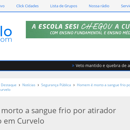
ivo
Click Cidades
Lista de Grupos
Nossa rádio
Servi
Veto mantido e quebra de acord
Destaque
Notícias
Segurança Pública
Homem é morto a sangue frio p
Curvelo
orto a sangue frio por atirador
o em Curvelo