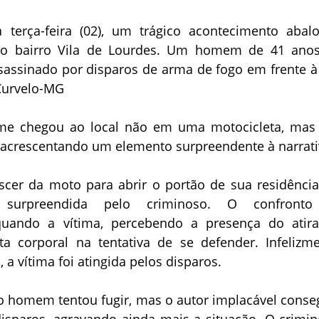
 terça-feira (02), um trágico acontecimento abal
 do bairro Vila de Lourdes. Um homem de 41 anos
sassinado por disparos de arma de fogo em frente à
Curvelo-MG
ime chegou ao local não em uma motocicleta, mas
, acrescentando um elemento surpreendente à narrati
scer da moto para abrir o portão de sua residência,
 surpreendida pelo criminoso. O confront
uando a vítima, percebendo a presença do atira
ta corporal na tentativa de se defender. Infelizme
a vítima foi atingida pelos disparos.
o homem tentou fugir, mas o autor implacável conse
disparos, agravando ainda mais a situação. O crimin