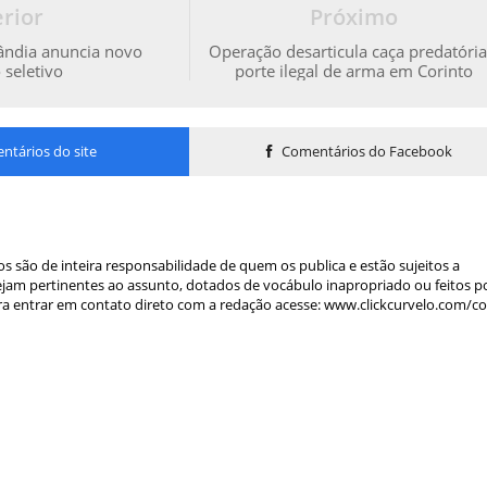
rior
Próximo
lândia anuncia novo
Operação desarticula caça predatória
 seletivo
porte ilegal de arma em Corinto
tários do site
Comentários do Facebook
s são de inteira responsabilidade de quem os publica e estão sujeitos a
am pertinentes ao assunto, dotados de vocábulo inapropriado ou feitos p
a entrar em contato direto com a redação acesse: www.clickcurvelo.com/c