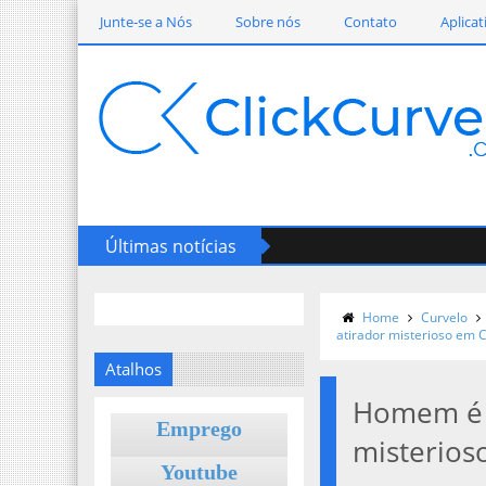
Junte-se a Nós
Sobre nós
Contato
Aplicat
Últimas notícias
Home
Curvelo
atirador misterioso em 
Atalhos
Homem é m
Emprego
misterios
Youtube