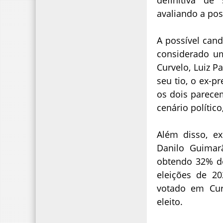
avaliando a pos
A possível cand
considerado um
Curvelo, Luiz P
seu tio, o ex-p
os dois parecem
cenário polític
Além disso, ex
Danilo Guimar
obtendo 32% do
eleições de 20
votado em Cur
eleito.