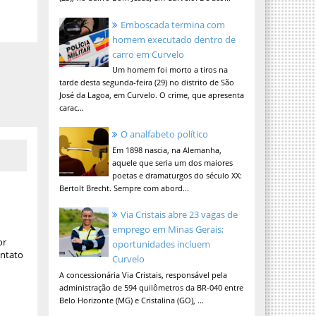
Emboscada termina com
homem executado dentro de
carro em Curvelo
Um homem foi morto a tiros na
tarde desta segunda-feira (29) no distrito de São
José da Lagoa, em Curvelo. O crime, que apresenta
carac...
O analfabeto político
Em 1898 nascia, na Alemanha,
aquele que seria um dos maiores
poetas e dramaturgos do século XX:
Bertolt Brecht. Sempre com abord...
Via Cristais abre 23 vagas de
emprego em Minas Gerais;
or
oportunidades incluem
ontato
Curvelo
A concessionária Via Cristais, responsável pela
administração de 594 quilômetros da BR-040 entre
Belo Horizonte (MG) e Cristalina (GO), ...