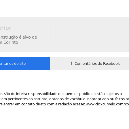
rior
onstrução é alvo de
m Corinto
tários do site
Comentários do Facebook
s são de inteira responsabilidade de quem os publica e estão sujeitos a
am pertinentes ao assunto, dotados de vocábulo inapropriado ou feitos p
a entrar em contato direto com a redação acesse: www.clickcurvelo.com/c