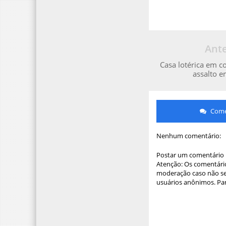
Ante
Casa lotérica em c
assalto e
Comen
Nenhum comentário:
Postar um comentário
Atenção: Os comentário
moderação caso não sej
usuários anônimos. Par