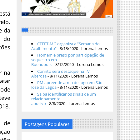
está
elo.
e da
a do
CEFET-MG organiza a “Semana do
ções
Acolhimento”
- 8/13/2020
- Lorena Lemos
Homem é preso por participação de
sequestro em
Buenópolis
- 8/12/2020
- Lorena Lemos
Corinto será destaque na TV
r na
Alterosa
- 8/11/2020
- Lorena Lemos
atar
PM apreende arma de fogo em São
José da Lagoa
- 8/11/2020
- Lorena Lemos
pode
Saiba identificar os sinais de um
teve
relacionamento
abusivo
- 8/8/2020
- Lorena Lemos
018.
a de
Postagens Populares
ação
stão