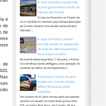
Veto mantido e quebra de
acordo geram forte tensão na
Câmara de Curvelo
O veto do Executivo ao Projeto de
le é
Lei nº 42/2026 foi mantido pela Câmara Municipal
o de
de Curvelo durante uma sessão extraordinária
marcada ...
o de
ntre
Ação da Polícia Civil em
esse
Curvelo resulta na apreensão
de mais de 430 comprimidos
de ecstasy e cocaína
Na manhã desta terça-feira, 1º de julho, a Polícia
o de
Civil de Minas Gerais deflagrou uma operação de
combate ao tráfico de entorpecentes e...
020,
 Nas
Homem é morto durante
assalto em Curvelo; Polícia
mais
Militar faz buscas pelos
sido
suspeitos
Um homem de 41 anos morreu após ser baleado
durante um assalto na noite desta quinta-feira
(25), no bairro Bom Jesus, em Curvelo. De aco...