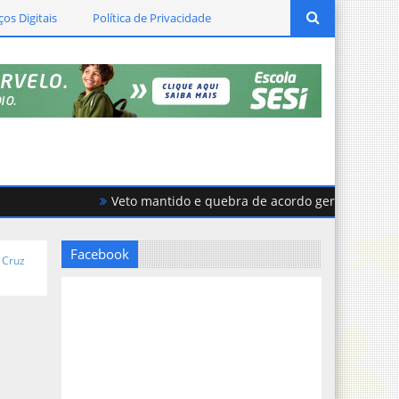
ços Digitais
Política de Privacidade
Veto mantido e quebra de acordo geram forte tensã
Facebook
 Cruz