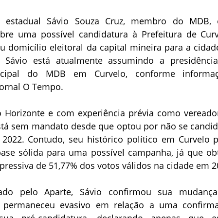
o estadual Sávio Souza Cruz, membro do MDB, 
re uma possível candidatura à Prefeitura de Curv
u domicílio eleitoral da capital mineira para a cidad
l, Sávio está atualmente assumindo a presidênci
nicipal do MDB em Curvelo, conforme informa
jornal O Tempo.
o Horizonte e com experiência prévia como vereado
 está sem mandato desde que optou por não se candid
 2022. Contudo, seu histórico político em Curvelo 
ase sólida para uma possível campanha, já que ob
pressiva de 51,77% dos votos válidos na cidade em 2
tado pelo Aparte, Sávio confirmou sua mudanç
s permaneceu evasivo em relação a uma confirm
 sua pré-candidatura, declarando apenas que e