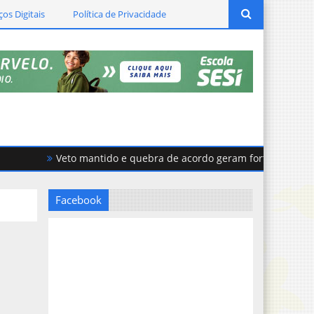
ços Digitais
Política de Privacidade
Veto mantido e quebra de acordo geram forte tensão na C
Facebook