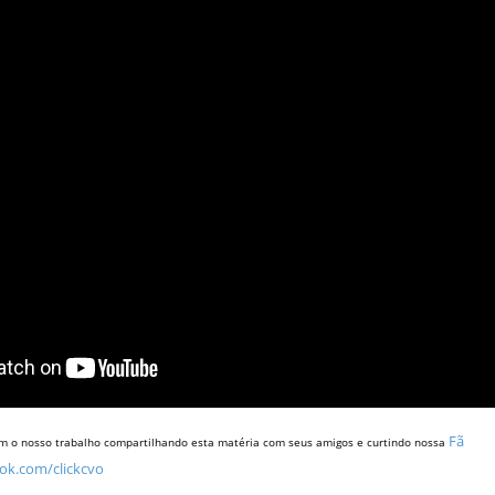
Fã
m o nosso trabalho compartilhando esta matéria com seus amigos e curtindo nossa
ok.com/clickcvo