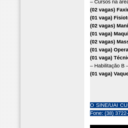
– Cursos na áre
(02 vagas) Faxi
(01 vaga) Fisio
(02 vagas) Man
(01 vaga) Maqu
(02 vagas) Mas
(01 vaga) Oper
(01 vaga) Técn
– Habilitação B 
(01 vaga) Vaqu
O SINE/UAI CUR
Fone: (38) 3722