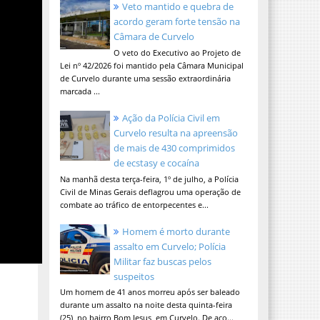
Veto mantido e quebra de
acordo geram forte tensão na
Câmara de Curvelo
O veto do Executivo ao Projeto de
Lei nº 42/2026 foi mantido pela Câmara Municipal
de Curvelo durante uma sessão extraordinária
marcada ...
Ação da Polícia Civil em
Curvelo resulta na apreensão
de mais de 430 comprimidos
de ecstasy e cocaína
Na manhã desta terça-feira, 1º de julho, a Polícia
Civil de Minas Gerais deflagrou uma operação de
combate ao tráfico de entorpecentes e...
Homem é morto durante
assalto em Curvelo; Polícia
Militar faz buscas pelos
suspeitos
Um homem de 41 anos morreu após ser baleado
durante um assalto na noite desta quinta-feira
(25), no bairro Bom Jesus, em Curvelo. De aco...