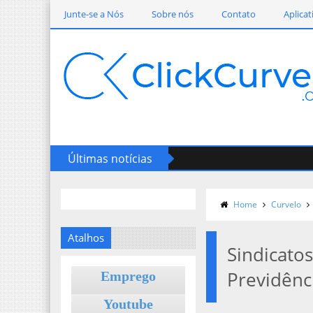
Junte-se a Nós
Sobre nós
Contato
Aplicat
Últimas notícias
Home
Curvelo
Atalhos
Sindicato
Previdênc
Emprego
Youtube