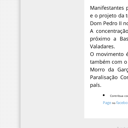
Manifestantes p
e o projeto da 
Dom Pedro II n
A concentração
próximo a Bas
Valadares.
O movimento é 
também com o a
Morro da Garç
Paralisação Co
país.
Contribua co
Page
facebo
no