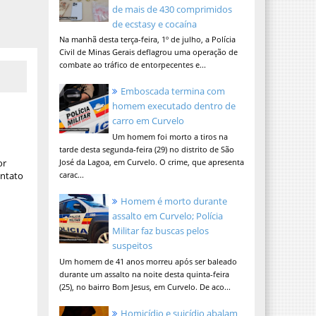
de mais de 430 comprimidos
de ecstasy e cocaína
Na manhã desta terça-feira, 1º de julho, a Polícia
Civil de Minas Gerais deflagrou uma operação de
combate ao tráfico de entorpecentes e...
Emboscada termina com
homem executado dentro de
carro em Curvelo
Um homem foi morto a tiros na
tarde desta segunda-feira (29) no distrito de São
or
José da Lagoa, em Curvelo. O crime, que apresenta
ontato
carac...
Homem é morto durante
assalto em Curvelo; Polícia
Militar faz buscas pelos
suspeitos
Um homem de 41 anos morreu após ser baleado
durante um assalto na noite desta quinta-feira
(25), no bairro Bom Jesus, em Curvelo. De aco...
Homicídio e suicídio abalam