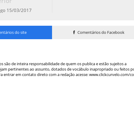
rior
ego 15/03/2017
tários do site
Comentários do Facebook
s são de inteira responsabilidade de quem os publica e estão sujeitos a
am pertinentes ao assunto, dotados de vocábulo inapropriado ou feitos p
a entrar em contato direto com a redação acesse: www.clickcurvelo.com/c