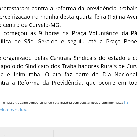
rotestaram contra a reforma da previdência, trabalh
terceirização na manhã desta quarta-feira (15) na Ave
o centro de Curvelo-MG.
 começou as 9 horas na Praça Voluntários da Pát
ílica de São Geraldo e seguiu até a Praça Bene
organizado pelas Centrais Sindicais do estado e c
poio do Sindicato dos Trabalhadores Rurais de Curv
a e Inimutaba. O ato faz parte do Dia Naciona
ntra a Reforma da Previdência, que ocorre em to
Fã
m o nosso trabalho compartilhando esta matéria com seus amigos e curtindo nossa
ok.com/clickcvo