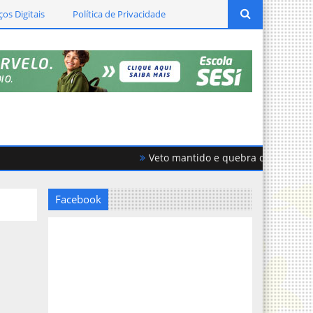
ços Digitais
Política de Privacidade
Veto mantido e quebra de acordo geram
Facebook