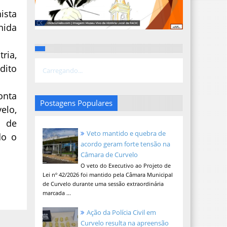
ista
nida
ria,
dito
Carregando...
onta
Postagens Populares
elo,
l de
Veto mantido e quebra de
do o
acordo geram forte tensão na
Câmara de Curvelo
O veto do Executivo ao Projeto de
Lei nº 42/2026 foi mantido pela Câmara Municipal
de Curvelo durante uma sessão extraordinária
marcada ...
Ação da Polícia Civil em
Curvelo resulta na apreensão