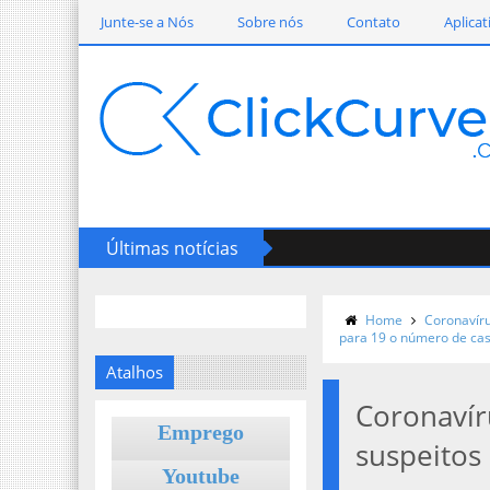
Junte-se a Nós
Sobre nós
Contato
Aplicat
Últimas notícias
Home
Coronavír
para 19 o número de cas
Atalhos
Coronavír
Emprego
suspeitos
Youtube