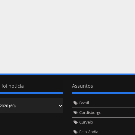
 foi notícia
Assuntos
Brasil
Cordisburgo
Curvelo
Felixlândia