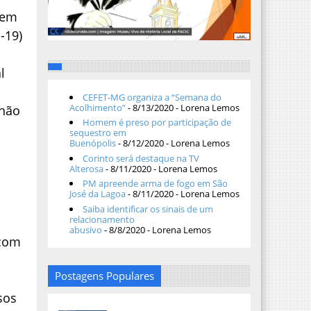
 em
-19)
l
,
CEFET-MG organiza a “Semana do
Acolhimento”
- 8/13/2020
- Lorena Lemos
 não
Homem é preso por participação de
sequestro em
Buenópolis
- 8/12/2020
- Lorena Lemos
Corinto será destaque na TV
Alterosa
- 8/11/2020
- Lorena Lemos
PM apreende arma de fogo em São
José da Lagoa
- 8/11/2020
- Lorena Lemos
Saiba identificar os sinais de um
relacionamento
abusivo
- 8/8/2020
- Lorena Lemos
 com
Postagens Populares
sos