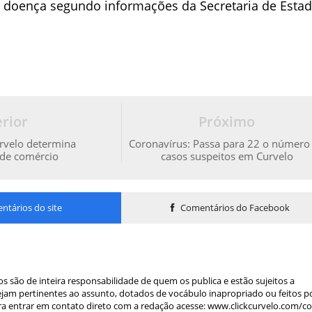
 doença segundo informações da Secretaria de Esta
rior
Próximo
urvelo determina
Coronavírus: Passa para 22 o número
de comércio
casos suspeitos em Curvelo
tários do site
Comentários do Facebook
s são de inteira responsabilidade de quem os publica e estão sujeitos a
am pertinentes ao assunto, dotados de vocábulo inapropriado ou feitos p
a entrar em contato direto com a redação acesse: www.clickcurvelo.com/c