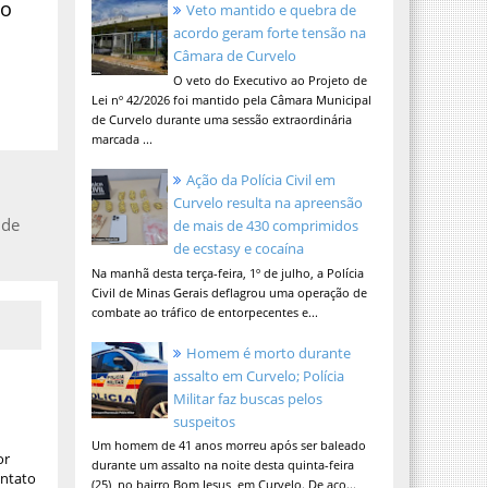
do
Veto mantido e quebra de
acordo geram forte tensão na
Câmara de Curvelo
O veto do Executivo ao Projeto de
Lei nº 42/2026 foi mantido pela Câmara Municipal
de Curvelo durante uma sessão extraordinária
marcada ...
Ação da Polícia Civil em
Curvelo resulta na apreensão
 de
de mais de 430 comprimidos
de ecstasy e cocaína
Na manhã desta terça-feira, 1º de julho, a Polícia
Civil de Minas Gerais deflagrou uma operação de
combate ao tráfico de entorpecentes e...
Homem é morto durante
assalto em Curvelo; Polícia
Militar faz buscas pelos
suspeitos
Um homem de 41 anos morreu após ser baleado
or
durante um assalto na noite desta quinta-feira
ontato
(25), no bairro Bom Jesus, em Curvelo. De aco...