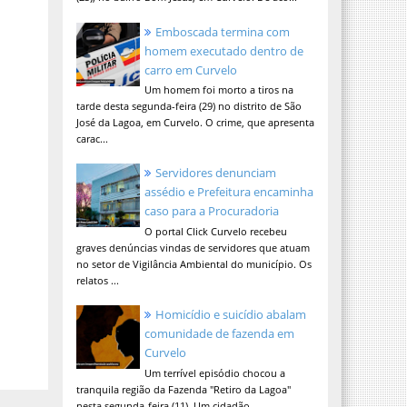
Emboscada termina com
homem executado dentro de
carro em Curvelo
Um homem foi morto a tiros na
tarde desta segunda-feira (29) no distrito de São
José da Lagoa, em Curvelo. O crime, que apresenta
carac...
Servidores denunciam
assédio e Prefeitura encaminha
caso para a Procuradoria
O portal Click Curvelo recebeu
graves denúncias vindas de servidores que atuam
no setor de Vigilância Ambiental do município. Os
relatos ...
Homicídio e suicídio abalam
comunidade de fazenda em
Curvelo
Um terrível episódio chocou a
tranquila região da Fazenda "Retiro da Lagoa"
nesta segunda-feira (11). Um cidadão,