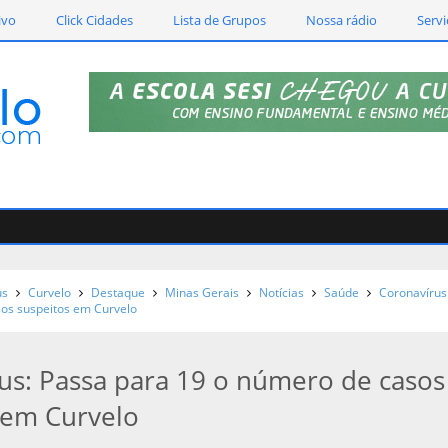
ivo
Click Cidades
Lista de Grupos
Nossa rádio
Servi
us
Curvelo
Destaque
Minas Gerais
Notícias
Saúde
Coronavírus
os suspeitos em Curvelo
us: Passa para 19 o número de casos
 em Curvelo