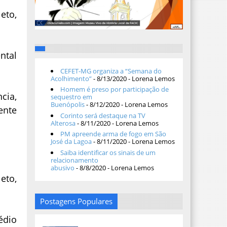
eto,
ntal
CEFET-MG organiza a “Semana do
Acolhimento”
- 8/13/2020
- Lorena Lemos
Homem é preso por participação de
cia,
sequestro em
Buenópolis
- 8/12/2020
- Lorena Lemos
ente
Corinto será destaque na TV
Alterosa
- 8/11/2020
- Lorena Lemos
PM apreende arma de fogo em São
José da Lagoa
- 8/11/2020
- Lorena Lemos
Saiba identificar os sinais de um
relacionamento
abusivo
- 8/8/2020
- Lorena Lemos
eto,
Postagens Populares
édio