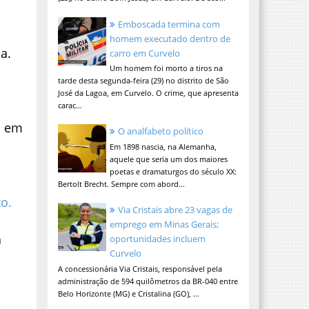
Emboscada termina com
homem executado dentro de
a.
carro em Curvelo
Um homem foi morto a tiros na
tarde desta segunda-feira (29) no distrito de São
José da Lagoa, em Curvelo. O crime, que apresenta
carac...
o em
O analfabeto político
.
Em 1898 nascia, na Alemanha,
aquele que seria um dos maiores
poetas e dramaturgos do século XX:
Bertolt Brecht. Sempre com abord...
o.
Via Cristais abre 23 vagas de
emprego em Minas Gerais;
a
oportunidades incluem
Curvelo
A concessionária Via Cristais, responsável pela
administração de 594 quilômetros da BR-040 entre
Belo Horizonte (MG) e Cristalina (GO), ...