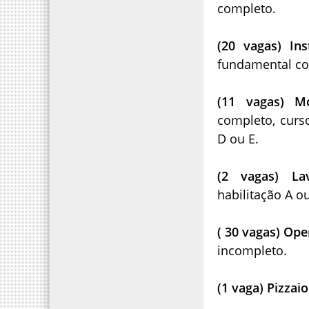
completo.
(20 vagas) In
fundamental com
(11 vagas) M
completo, curso
D ou E.
(2 vagas) La
habilitação A o
( 30 vagas) Op
incompleto.
(1 vaga) Pizzai