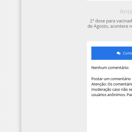
Ante
2ª dose para vacinad
de Agosto, acontece n
Comen
Nenhum comentário:
Postar um comentário
Atenção: Os comentário
moderação caso não sej
usuários anônimos. Par