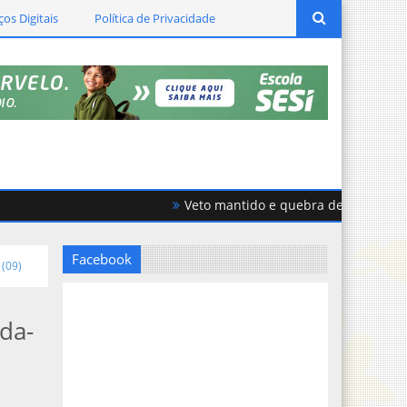
ços Digitais
Política de Privacidade
Veto mantido e quebra de acordo geram f
Facebook
 (09)
da-