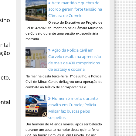
Veto mantido e quebra de
acordo geram forte tensão na
Câmara de Curvelo
sino
O veto do Executivo ao Projeto de
Lei nº 42/2026 foi mantido pela Câmara Municipal
de Curvelo durante uma sessão extraordinária
marcada ...
ntal
Ação da Polícia Civil em
ação
Curvelo resulta na apreensão
de mais de 430 comprimidos
de ecstasy e cocaína
eto,
Na manhã desta terça-feira, 1º de julho, a Polícia
Civil de Minas Gerais deflagrou uma operação de
combate ao tráfico de entorpecentes e...
Homem é morto durante
ntal
assalto em Curvelo; Polícia
Militar faz buscas pelos
suspeitos
Um homem de 41 anos morreu após ser baleado
durante um assalto na noite desta quinta-feira
(25), no bairro Bom Jesus, em Curvelo. De aco...