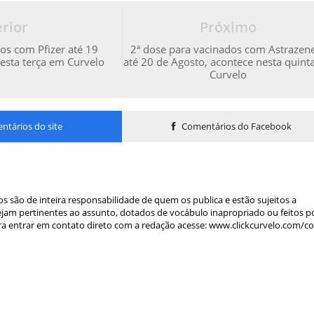
rior
Próximo
os com Pfizer até 19
2ª dose para vacinados com Astrazen
esta terça em Curvelo
até 20 de Agosto, acontece nesta quint
Curvelo
tários do site
Comentários do Facebook
s são de inteira responsabilidade de quem os publica e estão sujeitos a
am pertinentes ao assunto, dotados de vocábulo inapropriado ou feitos p
a entrar em contato direto com a redação acesse: www.clickcurvelo.com/c