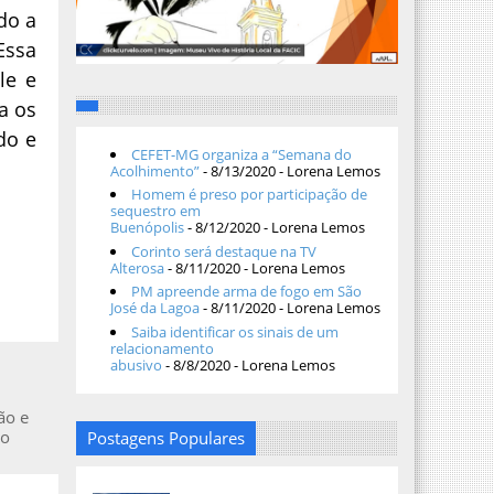
do a
Essa
le e
a os
do e
CEFET-MG organiza a “Semana do
Acolhimento”
- 8/13/2020
- Lorena Lemos
Homem é preso por participação de
sequestro em
Buenópolis
- 8/12/2020
- Lorena Lemos
Corinto será destaque na TV
Alterosa
- 8/11/2020
- Lorena Lemos
PM apreende arma de fogo em São
José da Lagoa
- 8/11/2020
- Lorena Lemos
Saiba identificar os sinais de um
relacionamento
abusivo
- 8/8/2020
- Lorena Lemos
ão e
ro
Postagens Populares