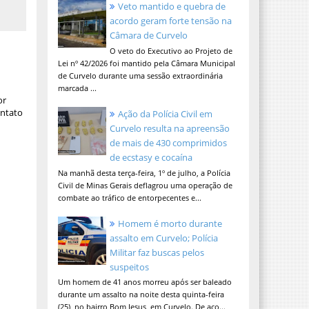
Veto mantido e quebra de
acordo geram forte tensão na
Câmara de Curvelo
O veto do Executivo ao Projeto de
Lei nº 42/2026 foi mantido pela Câmara Municipal
de Curvelo durante uma sessão extraordinária
marcada ...
or
ontato
Ação da Polícia Civil em
Curvelo resulta na apreensão
de mais de 430 comprimidos
de ecstasy e cocaína
Na manhã desta terça-feira, 1º de julho, a Polícia
Civil de Minas Gerais deflagrou uma operação de
combate ao tráfico de entorpecentes e...
Homem é morto durante
assalto em Curvelo; Polícia
Militar faz buscas pelos
suspeitos
Um homem de 41 anos morreu após ser baleado
durante um assalto na noite desta quinta-feira
(25), no bairro Bom Jesus, em Curvelo. De aco...