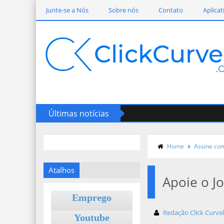
Junte-se a Nós
Sobre nós
Contato
Aplicat
Últimas notícias
Home
Assine co
Atalhos
Apoie o J
Emprego
Redação Click Curve
Youtube