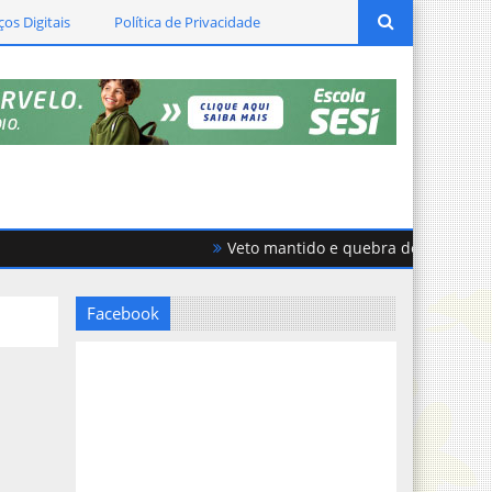
ços Digitais
Política de Privacidade
Veto mantido e quebra de acordo gera
Facebook