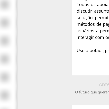
Todos os apoia
discutir assunt
solução permi
métodos de pag
usuários a per
interagir com o
Use o botão
pa
Ante
O futuro que querem