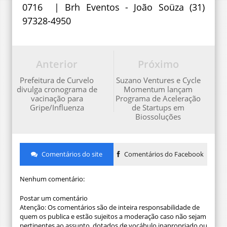
0716 | Brh Eventos - João Soüza (31)
97328-4950
Anterior
Próximo
Prefeitura de Curvelo
Suzano Ventures e Cycle
divulga cronograma de
Momentum lançam
vacinação para
Programa de Aceleração
Gripe/Influenza
de Startups em
Biossoluções
Comentários do site
Comentários do Facebook
Nenhum comentário:
Postar um comentário
Atenção: Os comentários são de inteira responsabilidade de
quem os publica e estão sujeitos a moderação caso não sejam
pertinentes ao assunto, dotados de vocábulo inapropriado ou