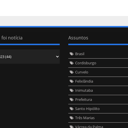
 foi notícia
Assuntos
Brasil
Cordisburgo
Curvelo
Felixlândia
Inimutaba
Prefeitura
Santo Hipólito
Três Marias
Várzea da Palma