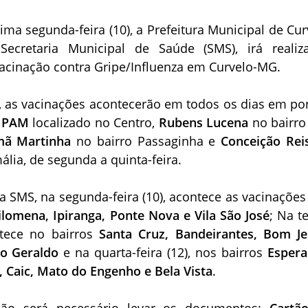
xima segunda-feira (10), a Prefeitura Municipal de Cur
ecretaria Municipal de Saúde (SMS), irá realiz
cinação contra Gripe/Influenza em Curvelo-MG.
 as vacinações acontecerão em todos os dias em po
o
PAM
localizado no Centro,
Rubens Lucena
no bairro 
ã Martinha
no bairro Passaginha e
Conceição Rei
ália, de segunda a quinta-feira.
 SMS, na segunda-feira (10), acontece as vacinações
ilomena, Ipiranga, Ponte Nova e Vila São José
; Na t
ontece no bairros
Santa Cruz, Bandeirantes, Bom Je
ão Geraldo
e na quarta-feira (12), nos bairros
Espera
, Caic, Mato do Engenho e Bela Vista
.
ção será necessário levar os documentos:
Cartã