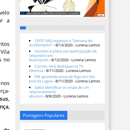
velo
ar a
CEFET-MG organiza a “Semana do
ntos
Acolhimento”
- 8/13/2020
- Lorena Lemos
Vila
Homem é preso por participação de
sequestro em
s
no
Buenópolis
- 8/12/2020
- Lorena Lemos
Corinto será destaque na TV
Alterosa
- 8/11/2020
- Lorena Lemos
PM apreende arma de fogo em São
José da Lagoa
- 8/11/2020
- Lorena Lemos
 nos
Saiba identificar os sinais de um
erça-
relacionamento
abusivo
- 8/8/2020
- Lorena Lemos
sus,
nça,
Postagens Populares
o de