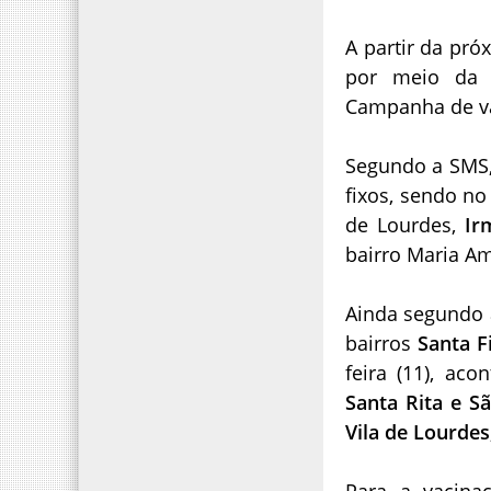
A partir da pró
por meio da S
Campanha de va
Segundo a SMS,
fixos, sendo n
de Lourdes,
Irm
bairro Maria Am
Ainda segundo a
bairros
Santa F
feira (11), ac
Santa Rita e S
Vila de Lourdes
Para a vacina