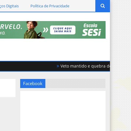
ços Digitais
Política de Privacidade
Veto mantido e quebra de acordo geram 
Facebook
e