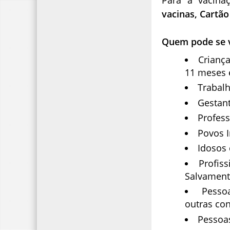
vacinas, Cartão
Quem pode se 
Crianç
11 meses e
Trabal
Gestant
Profess
Povos I
Idosos
Profis
Salvamen
Pesso
outras con
Pessoa