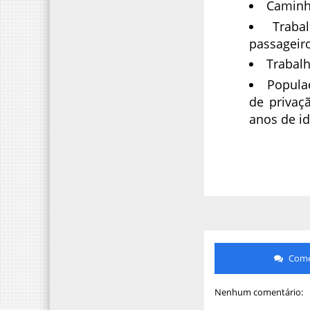
Caminh
Traba
passageir
Trabalh
Popula
de privaç
anos de i
Comen
Nenhum comentário: