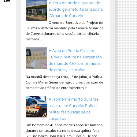
Veto mantido e quebra de
acordo geram forte tensão na
Câmara de Curvelo
O veto do Executivo ao Projeto de
Lei nº 42/2026 foi mantido pela Câmara Municipal
de Curvelo durante uma sessão extraordinária
marcada ...
Ação da Polícia Civil em
Curvelo resulta na apreensão
de mais de 430 comprimidos
de ecstasy e cocaína
Na manhã desta terça-feira, 1º de julho, a Polícia
Civil de Minas Gerais deflagrou uma operação de
combate ao tráfico de entorpecentes e...
Homem é morto durante
assalto em Curvelo; Polícia
Militar faz buscas pelos
suspeitos
Um homem de 41 anos morreu após ser baleado
durante um assalto na noite desta quinta-feira
(25), no bairro Bom Jesus, em Curvelo. De aco...