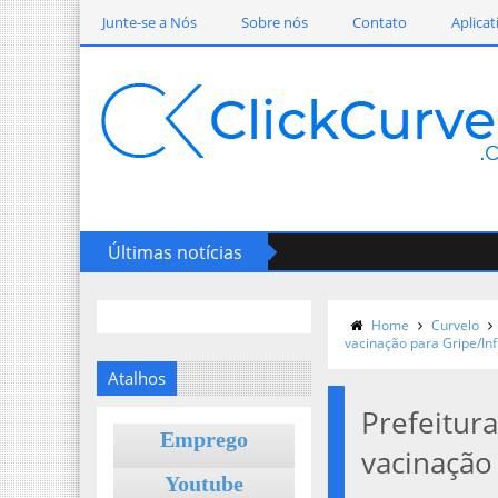
Junte-se a Nós
Sobre nós
Contato
Aplicat
Últimas notícias
Home
Curvelo
vacinação para Gripe/In
Atalhos
Prefeitur
Emprego
vacinação
Youtube