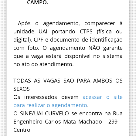
CAMPO.
Após o agendamento, comparecer à
unidade UAI portando CTPS (física ou
digital), CPF e documento de identificação
com foto. O agendamento NÃO garante
que a vaga estará disponível no sistema
no ato do atendimento.
TODAS AS VAGAS SÃO PARA AMBOS OS
SEXOS
Os interessados devem
acessar o site
para realizar o agendamento
.
O SINE/UAI CURVELO se encontra na Rua
Engenheiro Carlos Mata Machado - 299 –
Centro