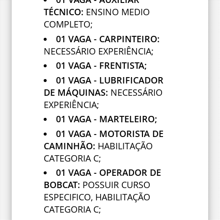
TÉCNICO:
ENSINO MEDIO
COMPLETO;
01 VAGA - CARPINTEIRO:
NECESSÁRIO EXPERIÊNCIA;
01 VAGA - FRENTISTA;
01 VAGA - LUBRIFICADOR
DE MÁQUINAS:
NECESSÁRIO
EXPERIÊNCIA;
01 VAGA - MARTELEIRO;
01 VAGA - MOTORISTA DE
CAMINHÃO:
HABILITAÇÃO
CATEGORIA C;
01 VAGA - OPERADOR DE
BOBCAT:
POSSUIR CURSO
ESPECIFICO, HABILITAÇÃO
CATEGORIA C;