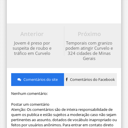
Anterior
Próximo
Jovem é preso por
Temporais com granizo
suspeita de roubo e
podem atingir Curvelo e
tráfico em Curvelo
324 cidades de Minas
Gerais
Comentários do site
Comentários do Facebook
Nenhum comentário:
Postar um comentário
Atenção: Os comentários são de inteira responsabilidade de
quem os publica e estão sujeitos a moderação caso não sejam
pertinentes ao assunto, dotados de vocábulo inapropriado ou
feitos por usuários anônimos. Para entrar em contato direto