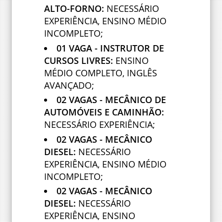
ALTO-FORNO:
NECESSÁRIO
EXPERIÊNCIA, ENSINO MÉDIO
INCOMPLETO;
01 VAGA - INSTRUTOR DE
CURSOS LIVRES:
ENSINO
MÉDIO COMPLETO, INGLÊS
AVANÇADO;
02 VAGAS - MECÂNICO DE
AUTOMÓVEIS E CAMINHÃO:
NECESSÁRIO EXPERIÊNCIA;
02 VAGAS - MECÂNICO
DIESEL:
NECESSÁRIO
EXPERIÊNCIA, ENSINO MÉDIO
INCOMPLETO;
02 VAGAS - MECÂNICO
DIESEL:
NECESSÁRIO
EXPERIÊNCIA, ENSINO