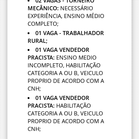
02 VAGAS - TORNEIRO
MECÂNICO:
NECESSÁRIO
EXPERIÊNCIA, ENSINO MÉDIO
COMPLETO;
01 VAGA - TRABALHADOR
RURAL;
01 VAGA VENDEDOR
PRACISTA:
ENSINO MEDIO
INCOMPLETO, HABILITAÇÃO
CATEGORIA A OU B, VEICULO
PROPRIO DE ACORDO COM A
CNH;
01 VAGA VENDEDOR
PRACISTA:
HABILITAÇÃO
CATEGORIA A OU B, VEICULO
PROPRIO DE ACORDO COM A
CNH;