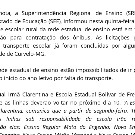
ota, a Superintendência Regional de Ensino (SR
stado de Educação (SEE), informou nesta quinta-feira 
e escolar rural da rede estadual de ensino está em 
ação para contratação dos ônibus. As licitações 
 transporte escolar já foram concluídas por alg
ade de Curvelo-MG.
de estadual de ensino estão impossibilitados de ir 
 início do ano letivo por falta do transporte.
al Irmã Clarentina e Escola Estadual Bolivar de Frei
 as linhas deverão voltar no próximo dia 10.
"A E
larentina, comunica que a partir de segunda-feira, 1
as linhas sob responsabilidade da escola irão r
ão elas: Ensino Regular Mato do Engenho; Novo En
Engenho; Novo Ensino Médio Maquiné e Novo Ensino M