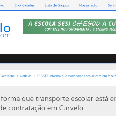
ivo
Click Cidades
Lista de Grupos
Nossa rádio
Servi
Destaque
Notícias
SRE/SEE informa que transporte escolar está em fase f
nforma que transporte escolar está 
l de contratação em Curvelo