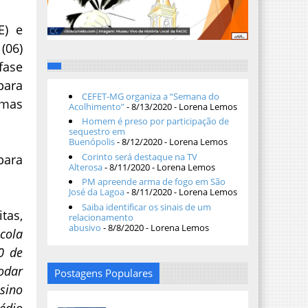
E) e
(06)
fase
para
CEFET-MG organiza a “Semana do
umas
Acolhimento”
- 8/13/2020
- Lorena Lemos
Homem é preso por participação de
sequestro em
Buenópolis
- 8/12/2020
- Lorena Lemos
Corinto será destaque na TV
para
Alterosa
- 8/11/2020
- Lorena Lemos
PM apreende arma de fogo em São
José da Lagoa
- 8/11/2020
- Lorena Lemos
Saiba identificar os sinais de um
tas,
relacionamento
abusivo
- 8/8/2020
- Lorena Lemos
scola
0 de
odar
Postagens Populares
sino
édio