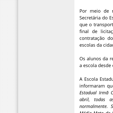
Por meio de n
Secretária do E
que o transport
final de licit
contratação do
escolas da cid
Os alunos da re
a escola desde o
A Escola Estadu
informaram que
Estadual Irmã C
abril, todas 
normalmente. S
Médio Mato do 