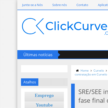
Junte-se a Nós
Sobre nós
Contato
Aplicat
Últimas notícias
Home
Curvelo
contratação em Curvelo
Atalhos
SRE/SEE i
Emprego
fase fina
Youtube