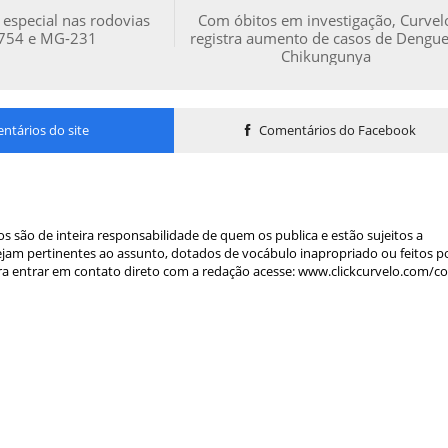
 especial nas rodovias
Com óbitos em investigação, Curvel
754 e MG-231
registra aumento de casos de Dengue
Chikungunya
tários do site
Comentários do Facebook
s são de inteira responsabilidade de quem os publica e estão sujeitos a
am pertinentes ao assunto, dotados de vocábulo inapropriado ou feitos p
a entrar em contato direto com a redação acesse: www.clickcurvelo.com/c