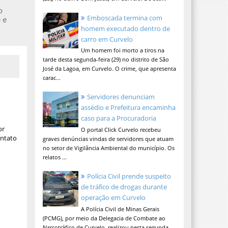
o
Emboscada termina com
 e
homem executado dentro de
carro em Curvelo
Um homem foi morto a tiros na
tarde desta segunda-feira (29) no distrito de São
José da Lagoa, em Curvelo. O crime, que apresenta
carac...
Servidores denunciam
assédio e Prefeitura encaminha
caso para a Procuradoria
or
O portal Click Curvelo recebeu
ontato
graves denúncias vindas de servidores que atuam
no setor de Vigilância Ambiental do município. Os
relatos ...
Polícia Civil prende suspeito
de tráfico de drogas durante
operação em Curvelo
A Polícia Civil de Minas Gerais
(PCMG), por meio da Delegacia de Combate ao
Narcotráfico de Curvelo, realizou nesta segunda-