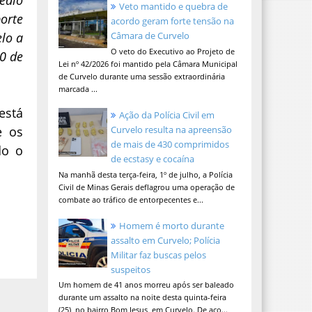
Veto mantido e quebra de
orte
acordo geram forte tensão na
lo a
Câmara de Curvelo
O veto do Executivo ao Projeto de
0 de
Lei nº 42/2026 foi mantido pela Câmara Municipal
de Curvelo durante uma sessão extraordinária
marcada ...
está
Ação da Polícia Civil em
e os
Curvelo resulta na apreensão
de mais de 430 comprimidos
do o
de ecstasy e cocaína
Na manhã desta terça-feira, 1º de julho, a Polícia
Civil de Minas Gerais deflagrou uma operação de
combate ao tráfico de entorpecentes e...
Homem é morto durante
assalto em Curvelo; Polícia
Militar faz buscas pelos
suspeitos
Um homem de 41 anos morreu após ser baleado
durante um assalto na noite desta quinta-feira
(25), no bairro Bom Jesus, em Curvelo. De aco...