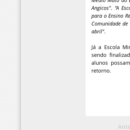
Angicos"
.
"A Esc
para o Ensino R
Comunidade de M
abril"
.
Já a Escola Mi
sendo finaliz
alunos possam
retorno.
Ante