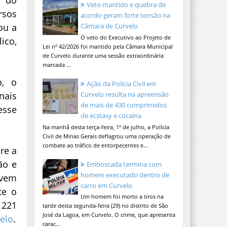
Veto mantido e quebra de
rsos
acordo geram forte tensão na
ou a
Câmara de Curvelo
O veto do Executivo ao Projeto de
ico,
Lei nº 42/2026 foi mantido pela Câmara Municipal
de Curvelo durante uma sessão extraordinária
marcada ...
o, o
Ação da Polícia Civil em
nais
Curvelo resulta na apreensão
de mais de 430 comprimidos
esse
de ecstasy e cocaína
Na manhã desta terça-feira, 1º de julho, a Polícia
Civil de Minas Gerais deflagrou uma operação de
combate ao tráfico de entorpecentes e...
re a
ão e
Emboscada termina com
homem executado dentro de
evem
carro em Curvelo
te o
Um homem foi morto a tiros na
 221
tarde desta segunda-feira (29) no distrito de São
José da Lagoa, em Curvelo. O crime, que apresenta
velo
.
carac...