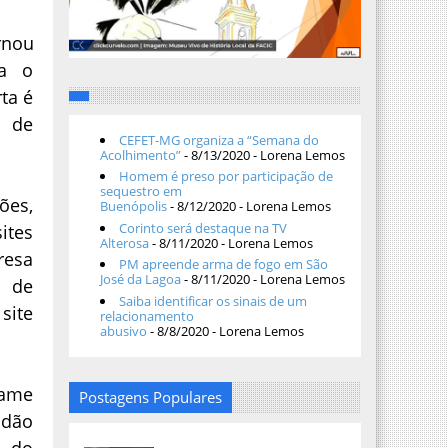
nou
ra o
ta é
s de
CEFET-MG organiza a “Semana do
Acolhimento”
- 8/13/2020
- Lorena Lemos
Homem é preso por participação de
sequestro em
ões,
Buenópolis
- 8/12/2020
- Lorena Lemos
Corinto será destaque na TV
ites
Alterosa
- 8/11/2020
- Lorena Lemos
resa
PM apreende arma de fogo em São
José da Lagoa
- 8/11/2020
- Lorena Lemos
 de
Saiba identificar os sinais de um
ite
relacionamento
abusivo
- 8/8/2020
- Lorena Lemos
tame
Postagens Populares
idão
o do