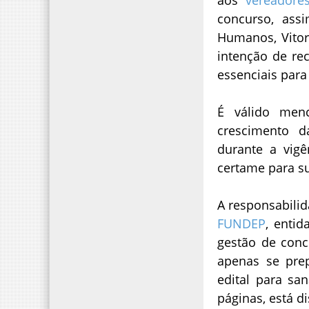
concurso, ass
Humanos, Vitor 
intenção de re
essenciais para
É válido menc
crescimento d
durante a vig
certame para su
A responsabili
FUNDEP
, entid
gestão de conc
apenas se pre
edital para sa
páginas, está d