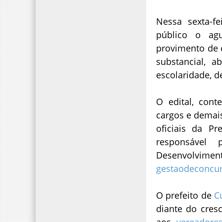
Nessa sexta-f
público o ag
provimento de 
substancial, 
escolaridade, 
O edital, cont
cargos e demais
oficiais da Pr
responsável
Desenvolvim
gestaodeconcu
O prefeito de
C
diante do cres
aos
vereadore