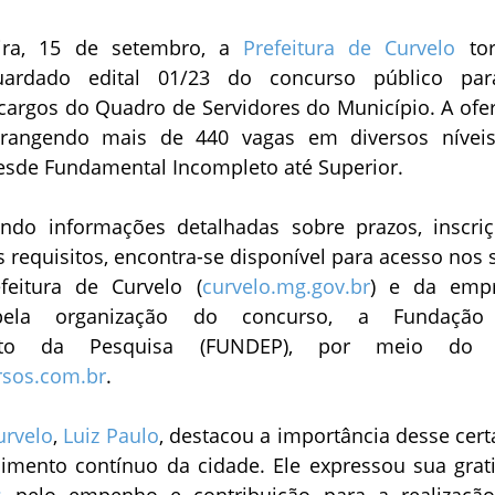
eira, 15 de setembro, a
Prefeitura de Curvelo
tor
uardado edital 01/23 do concurso público pa
cargos do Quadro de Servidores do Município. A ofer
abrangendo mais de 440 vagas em diversos nívei
desde Fundamental Incompleto até Superior.
endo informações detalhadas sobre prazos, inscriç
 requisitos, encontra-se disponível para acesso nos s
efeitura de Curvelo (
curvelo.mg.gov.br
) e da emp
 pela organização do concurso, a Fundação
ento da Pesquisa (FUNDEP), por meio do s
rsos.com.br
.
urvelo
,
Luiz Paulo
, destacou a importância desse cer
cimento contínuo da cidade. Ele expressou sua grat
s
pelo empenho e contribuição para a realizaçã