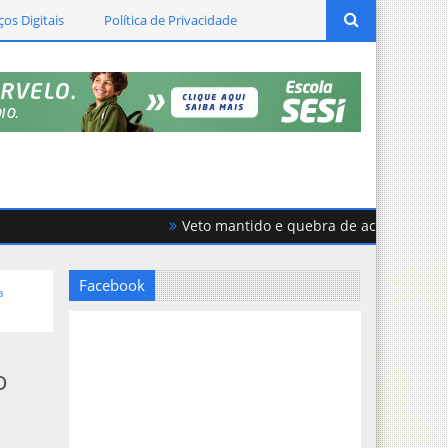
ços Digitais
Política de Privacidade
Veto mantido e quebra de acordo geram fort
Facebook
a
o