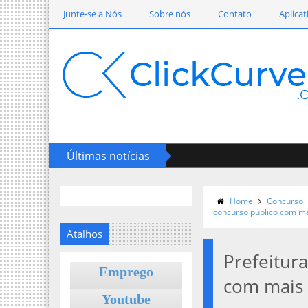
Junte-se a Nós
Sobre nós
Contato
Aplicat
Últimas notícias
Home
Concurso
concurso público com m
Atalhos
Prefeitur
Emprego
com mais 
Youtube