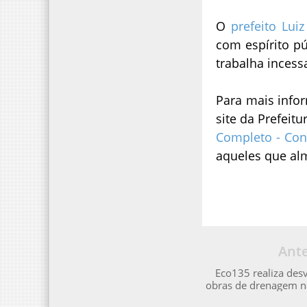
O
prefeito Lui
com espírito pú
trabalha inces
Para mais infor
site da Prefeitu
Completo - Con
aqueles que alm
Ante
Eco135 realiza des
obras de drenagem n