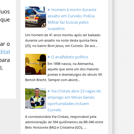
Homem é morto durante
duos
assalto em Curvelo; Polícia
 que
Militar faz buscas pelos
suspeitos
Um homem de 41 anos morreu após ser baleado
durante um assalto na noite desta quinta-feira
ar o
(25), no bairro Bom Jesus, em Curvelo. De aco...
dital
O analfabeto político
para
Em 1898 nascia, na Alemanha,
l.
aquele que seria um dos maiores
poetas e dramaturgos do século XX:
Bertolt Brecht. Sempre com abord...
Via Cristais abre 23 vagas de
emprego em Minas Gerais;
oportunidades incluem
Curvelo
A concessionária Via Cristais, responsável pela
administração de 594 quilômetros da BR-040 entre
Belo Horizonte (MG) e Cristalina (GO), ...