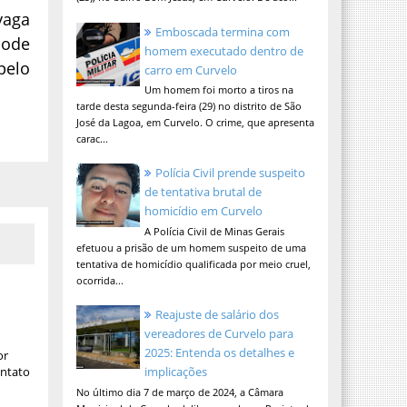
vaga
Emboscada termina com
pode
homem executado dentro de
pelo
carro em Curvelo
Um homem foi morto a tiros na
tarde desta segunda-feira (29) no distrito de São
José da Lagoa, em Curvelo. O crime, que apresenta
carac...
Polícia Civil prende suspeito
de tentativa brutal de
homicídio em Curvelo
A Polícia Civil de Minas Gerais
efetuou a prisão de um homem suspeito de uma
tentativa de homicídio qualificada por meio cruel,
ocorrida...
Reajuste de salário dos
vereadores de Curvelo para
2025: Entenda os detalhes e
or
ontato
implicações
No último dia 7 de março de 2024, a Câmara