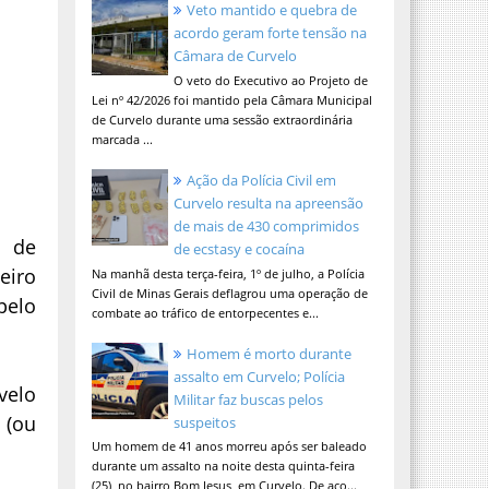
Veto mantido e quebra de
acordo geram forte tensão na
Câmara de Curvelo
O veto do Executivo ao Projeto de
Lei nº 42/2026 foi mantido pela Câmara Municipal
de Curvelo durante uma sessão extraordinária
marcada ...
Ação da Polícia Civil em
Curvelo resulta na apreensão
de mais de 430 comprimidos
 de
de ecstasy e cocaína
eiro
Na manhã desta terça-feira, 1º de julho, a Polícia
Civil de Minas Gerais deflagrou uma operação de
pelo
combate ao tráfico de entorpecentes e...
Homem é morto durante
assalto em Curvelo; Polícia
velo
Militar faz buscas pelos
 (ou
suspeitos
Um homem de 41 anos morreu após ser baleado
durante um assalto na noite desta quinta-feira
(25), no bairro Bom Jesus, em Curvelo. De aco...