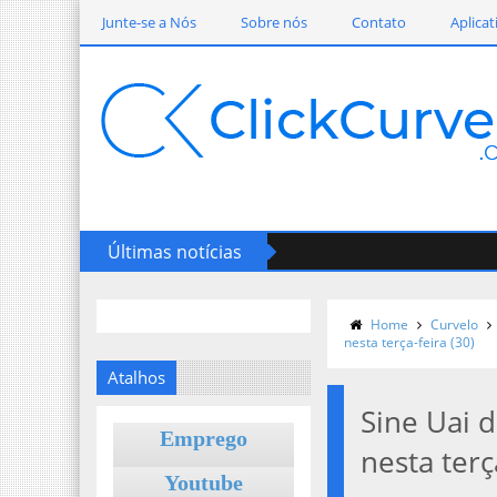
Junte-se a Nós
Sobre nós
Contato
Aplicat
Últimas notícias
Home
Curvelo
nesta terça-feira (30)
Atalhos
Sine Uai 
Emprego
nesta terç
Youtube