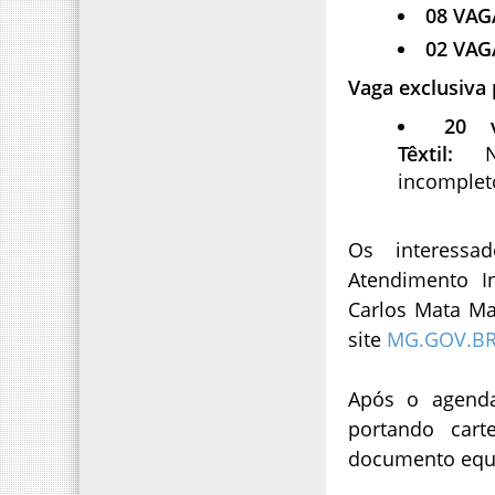
08 VAG
02 VAG
Vaga exclusiva
20 v
Têxtil:
incomplet
Os interess
Atendimento In
Carlos Mata Ma
site
MG.GOV.B
Após o agenda
portando cart
documento equi