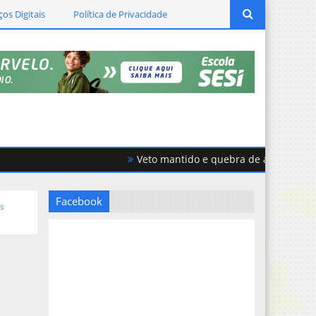
ços Digitais
Política de Privacidade
Veto mantido e quebra de acordo geram f
Facebook
is