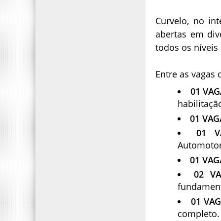
Curvelo, no in
abertas em div
todos os níveis
Entre as vagas 
01 VAG
habilitaçã
01 VAG
01 
Automotor
01 VAG
02 V
fundament
01 VA
completo.