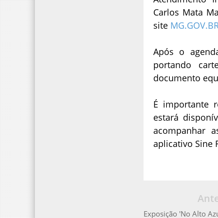
Carlos Mata Ma
site
MG.GOV.B
Após o agenda
portando cart
documento equi
É importante 
estará dispon
acompanhar as
aplicativo Sine F
Ante
Exposição 'No Alto Azu