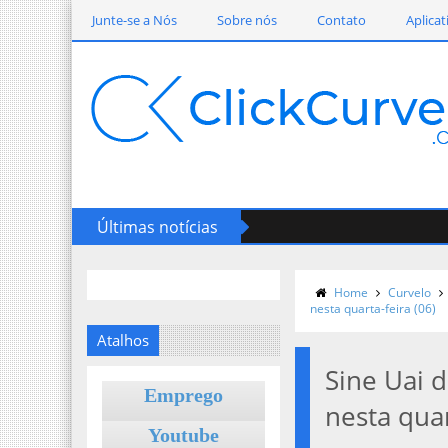
Junte-se a Nós
Sobre nós
Contato
Aplicat
Últimas notícias
Home
Curvelo
nesta quarta-feira (06)
Atalhos
Sine Uai 
Emprego
nesta quar
Youtube