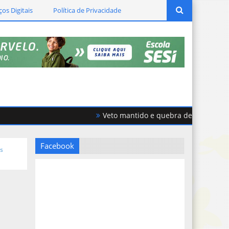
ços Digitais
Política de Privacidade
Veto mantido e quebra de acordo geram f
Facebook
is