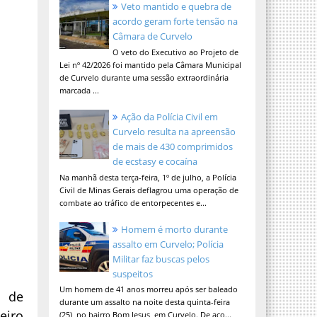
Veto mantido e quebra de
acordo geram forte tensão na
Câmara de Curvelo
O veto do Executivo ao Projeto de
Lei nº 42/2026 foi mantido pela Câmara Municipal
de Curvelo durante uma sessão extraordinária
marcada ...
Ação da Polícia Civil em
Curvelo resulta na apreensão
de mais de 430 comprimidos
de ecstasy e cocaína
Na manhã desta terça-feira, 1º de julho, a Polícia
Civil de Minas Gerais deflagrou uma operação de
combate ao tráfico de entorpecentes e...
Homem é morto durante
assalto em Curvelo; Polícia
Militar faz buscas pelos
suspeitos
Um homem de 41 anos morreu após ser baleado
 de
durante um assalto na noite desta quinta-feira
eiro
(25), no bairro Bom Jesus, em Curvelo. De aco...