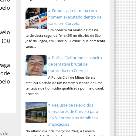
pelo
Emboscada termina com
homem executado dentro de
carro em Curvelo
Um homem foi morto a tiros na
velo
tarde desta segunda-feira (29) no distrito de São
 (ou
José da Lagoa, em Curvelo. O crime, que apresenta
carac...
Polícia Civil prende suspeito
vaga
de tentativa brutal de
homicídio em Curvelo
pode
A Polícia Civil de Minas Gerais
pelo
efetuou a prisão de um homem suspeito de uma
tentativa de homicídio qualificada por meio cruel,
ocorrida...
Reajuste de salário dos
vereadores de Curvelo para
2025: Entenda os detalhes e
implicações
No último dia 7 de março de 2024, a Câmara
s de