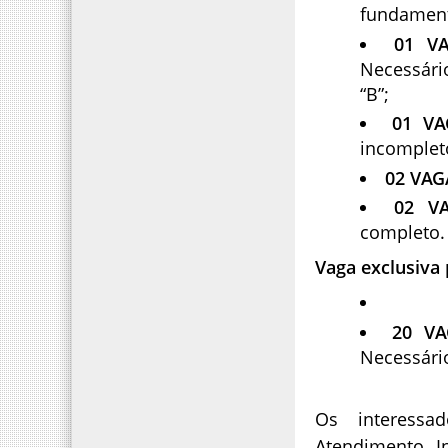
fundament
01 V
Necessário
“B”;
01 VA
incompleto
02 VAG
02 VA
completo.
Vaga exclusiva
20 VA
Necessári
Os interess
Atendimento In