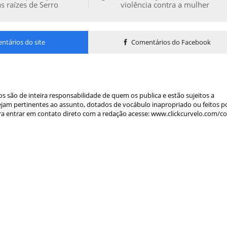
as raízes de Serro
violência contra a mulher
tários do site
Comentários do Facebook
s são de inteira responsabilidade de quem os publica e estão sujeitos a
am pertinentes ao assunto, dotados de vocábulo inapropriado ou feitos p
a entrar em contato direto com a redação acesse: www.clickcurvelo.com/c