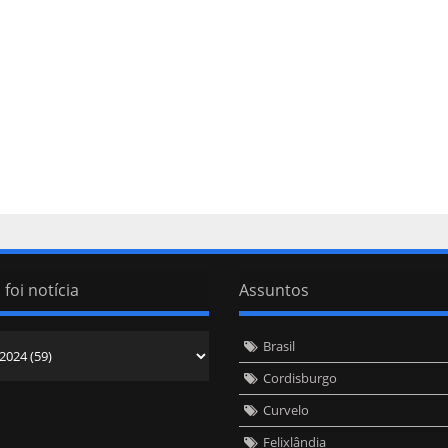
 foi notícia
Assuntos
Brasil
Cordisburgo
Curvelo
Felixlândia