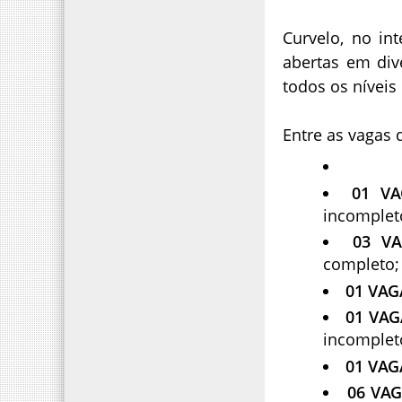
Curvelo, no in
abertas em div
todos os níveis
Entre as vagas 
01 VA
incomplet
03 VA
completo;
01 VAG
01 VAG
incomplet
01 VAGA
06 VAG