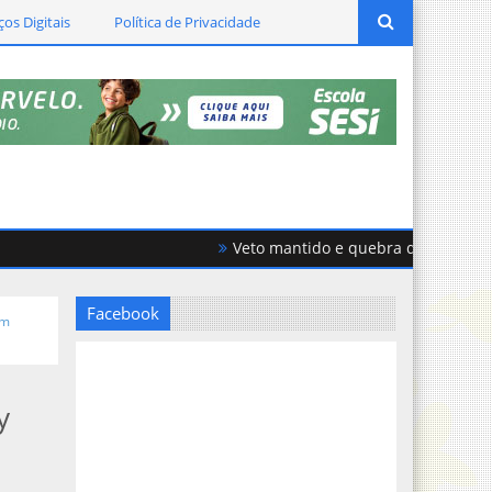
ços Digitais
Política de Privacidade
Veto mantido e quebra de acordo geram
Facebook
em
y