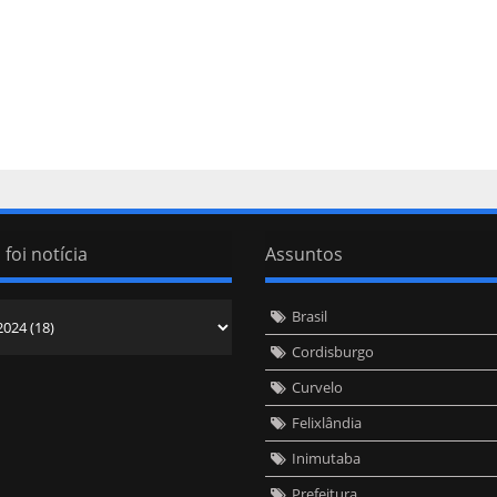
 foi notícia
Assuntos
Brasil
Cordisburgo
Curvelo
Felixlândia
Inimutaba
Prefeitura