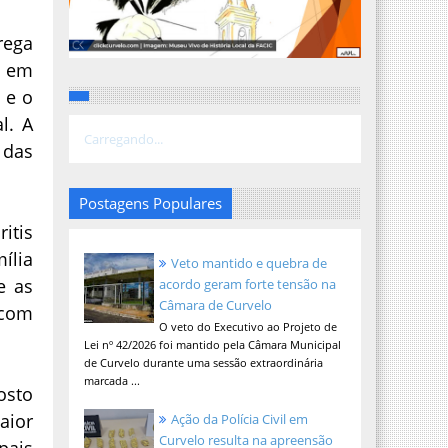
rega
s em
 e o
l. A
Carregando...
 das
Postagens Populares
itis
mília
Veto mantido e quebra de
e as
acordo geram forte tensão na
Câmara de Curvelo
 com
O veto do Executivo ao Projeto de
Lei nº 42/2026 foi mantido pela Câmara Municipal
de Curvelo durante uma sessão extraordinária
marcada ...
osto
aior
Ação da Polícia Civil em
Curvelo resulta na apreensão
pais