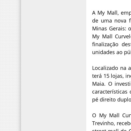
A My Mall, emp
de uma nova f
Minas Gerais: o
My Mall Curvel
finalização d
unidades ao púb
Localizado na a
terá 15 lojas, i
Maia. O invest
característica
pé direito duplo
O My Mall Curv
Trevinho, rece
street mall de 