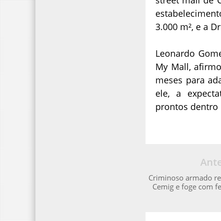
estabelecimen
3.000 m², e a D
Leonardo Gomes
My Mall, afirmo
meses para ada
ele, a expect
prontos dentro 
Ante
Criminoso armado re
Cemig e foge com fe