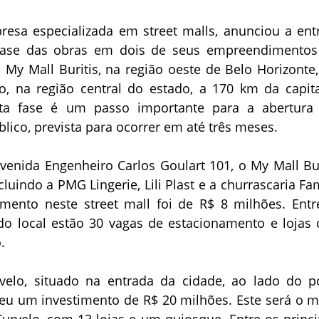
resa especializada em street malls, anunciou a ent
ase das obras em dois de seus empreendimento
 My Mall Buritis, na região oeste de Belo Horizonte,
o, na região central do estado, a 170 km da capita
esta fase é um passo importante para a abertura
lico, prevista para ocorrer em até três meses.
venida Engenheiro Carlos Goulart 101, o My Mall Bur
ncluindo a PMG Lingerie, Lili Plast e a churrascaria Fa
imento neste street mall foi de R$ 8 milhões. Entr
s do local estão 30 vagas de estacionamento e lojas
.
elo, situado na entrada da cidade, ao lado do p
beu um investimento de R$ 20 milhões. Este será o m
Curvelo, com 13 lojas e um quiosque. Entre os princi