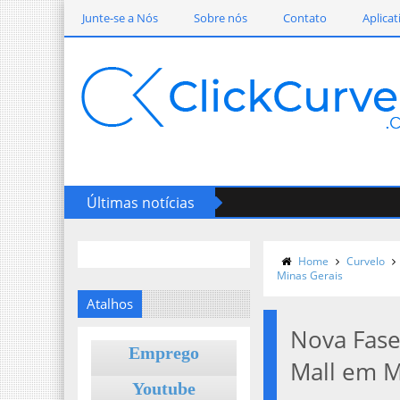
Junte-se a Nós
Sobre nós
Contato
Aplicat
Últimas notícias
Home
Curvelo
Minas Gerais
Atalhos
Nova Fas
Emprego
Mall em M
Youtube