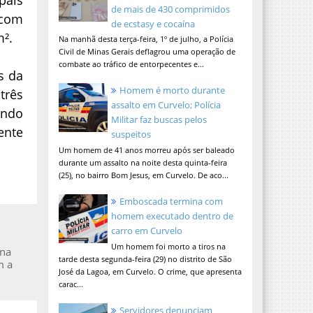
de mais de 430 comprimidos
 com
de ecstasy e cocaína
m².
Na manhã desta terça-feira, 1º de julho, a Polícia
Civil de Minas Gerais deflagrou uma operação de
combate ao tráfico de entorpecentes e...
s da
Homem é morto durante
três
assalto em Curvelo; Polícia
undo
Militar faz buscas pelos
ente
suspeitos
Um homem de 41 anos morreu após ser baleado
durante um assalto na noite desta quinta-feira
(25), no bairro Bom Jesus, em Curvelo. De aco...
Emboscada termina com
homem executado dentro de
carro em Curvelo
Um homem foi morto a tiros na
ina
tarde desta segunda-feira (29) no distrito de São
m a
José da Lagoa, em Curvelo. O crime, que apresenta
carac...
Servidores denunciam