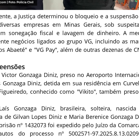
ente, a Justiça determinou o bloqueio e a suspensão
 diversas empresas em Minas Gerais, sob suspeit
em sonegação fiscal e lavagem de dinheiro. A me
ente negócios ligados ao grupo VG, incluindo as ma
s Abaeté" e "VG Pay", além de outras dezenas de C
reensões
 Victor Gonzaga Diniz, preso no Aeroporto Internaci
s Gonzaga Diniz, detida em sua residência em Curvel
 Figueiredo, conhecido como "Vikito", também pres
ís Gonzaga Diniz, brasileira, solteira, nascid
ha de Gilvan Lopes Diniz e Maria Berenice Gonzaga Di
risão nº 1432073 foi expedido pelo Juízo da Comarc
autos do processo nº 5002571-97.2025.8.13.020