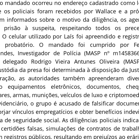
o mandado ocorreu no endereço cadastrado como l
e os policiais foram recebidos por Wallace e a pró
em informados sobre o motivo da diligência, os age
prisão à suspeita, respeitando todos os prece
. O celular utilizado por Laís foi apreendido e regist
l probatório. O mandado foi cumprido por Fe
ndes, Investigador de Polícia (MASP nº m1458366
o delegado Rodrigo Vieira Antunes Oliveira (MAS
stódia da presa foi determinada à disposição da Just
ração, as autoridades também apreenderam dive
ndo equipamentos eletrônicos, documentos, cheq
ares, armas, munições, veículos de luxo e criptomoed
idenciário, o grupo é acusado de falsificar docume
orjar vínculos empregatícios e obter benefícios indev
a de seguridade social. As diligências policiais indic
 certidões falsas, simulações de contratos de trabal
 registros públicos, resultando em prejuízos ao erári