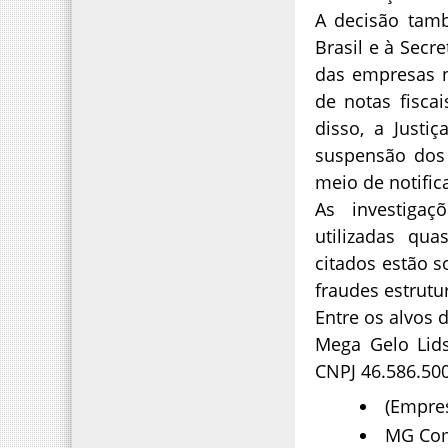
A decisão tamb
Brasil e à Secr
das empresas n
de notas fisca
disso, a Justi
suspensão dos 
meio de notifi
As investiga
utilizadas qua
citados estão s
fraudes estrut
Entre os alvos d
Mega Gelo Lids
CNPJ 46.586.50
(Empres
MG Com