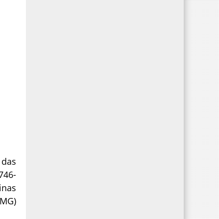
 das
746-
inas
EMG)