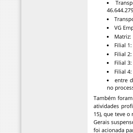
Trans
46.644.27
Transp
VG Emp
Matriz:
Filial 
Filial 
Filial 
Filial 
entre 
no proces
Também foram 
atividades prof
15), que teve o
Gerais suspens
foi acionada pa