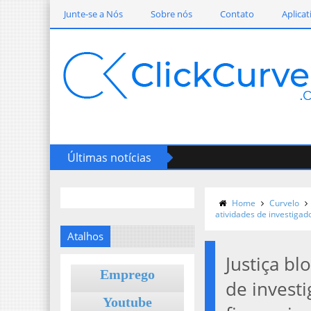
Junte-se a Nós
Sobre nós
Contato
Aplicat
Últimas notícias
Home
Curvelo
atividades de investigado
Atalhos
Justiça b
Emprego
de investi
Youtube