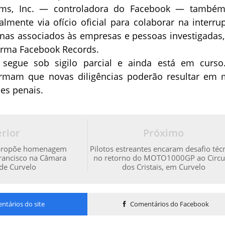
rms, Inc. — controladora do Facebook — também
almente via ofício oficial para colaborar na interru
inas associados às empresas e pessoas investigadas,
orma Facebook Records.
 segue sob sigilo parcial e ainda está em curso
irmam que novas diligências poderão resultar em 
es penais.
rior
Próximo
 propõe homenagem
Pilotos estreantes encaram desafio téc
rancisco na Câmara
no retorno do MOTO1000GP ao Circu
de Curvelo
dos Cristais, em Curvelo
tários do site
Comentários do Facebook