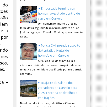
l do
Emboscada termina com
ções
homem executado dentro de
ssão
carro em Curvelo
Além
Um homem foi morto a tiros na
tarde desta segunda-feira (29) no distrito de São
 e a
José da Lagoa, em Curvelo. O crime, que apresenta
 por
carac...
a.
Polícia Civil prende suspeito
endo
de tentativa brutal de
homicídio em Curvelo
imes
A Polícia Civil de Minas Gerais
sos,
efetuou a prisão de um homem suspeito de uma
es.
tentativa de homicídio qualificada por meio cruel,
ocorrida...
da –
Reajuste de salário dos
vereadores de Curvelo para
2025: Entenda os detalhes e
implicações
No último dia 7 de março de 2024, a Câmara