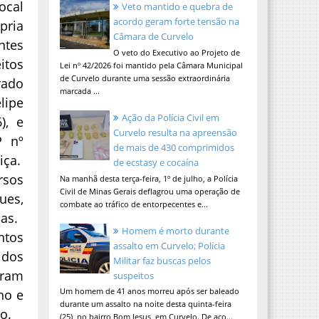
ocal
Veto mantido e quebra de
acordo geram forte tensão na
pria
Câmara de Curvelo
ntes
O veto do Executivo ao Projeto de
itos
Lei nº 42/2026 foi mantido pela Câmara Municipal
de Curvelo durante uma sessão extraordinária
rado
marcada ...
lipe
Ação da Polícia Civil em
), e
Curvelo resulta na apreensão
P nº
de mais de 430 comprimidos
iça.
de ecstasy e cocaína
rsos
Na manhã desta terça-feira, 1º de julho, a Polícia
Civil de Minas Gerais deflagrou uma operação de
ues,
combate ao tráfico de entorpecentes e...
as.
Homem é morto durante
ntos
assalto em Curvelo; Polícia
idos
Militar faz buscas pelos
aram
suspeitos
Um homem de 41 anos morreu após ser baleado
ho e
durante um assalto na noite desta quinta-feira
o.
(25), no bairro Bom Jesus, em Curvelo. De aco...