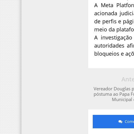
A Meta Platfo
acionada judici
de perfis e pág
meio da plataf
A investigação
autoridades af
bloqueios e açõ
Ante
Vereador Douglas
póstuma ao Papa F
Municipal 
Comen