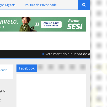
ços Digitais
Política de Privacidade
Veto mantido e quebra de acordo geram fort
Facebook
spende
es
e