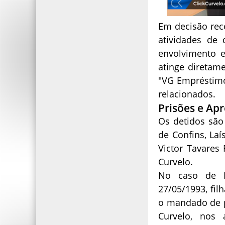
Em decisão rec
atividades de
envolvimento 
atinge diretam
"VG Empréstimo
relacionados.
Prisões e Ap
Os detidos são
de Confins, Laí
Victor Tavares
Curvelo.
No caso de La
27/05/1993, fil
o mandado de p
Curvelo, nos 