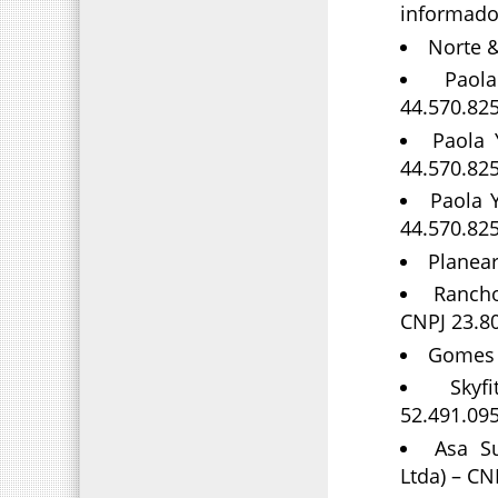
informad
Norte &
Paol
44.570.82
Paola 
44.570.82
Paola Y
44.570.82
Planear
Ranch
CNPJ 23.8
Gomes 
Sky
52.491.09
Asa S
Ltda) – CN