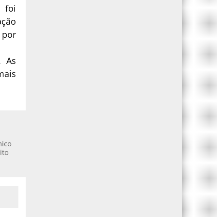
 foi
pção
 por
. As
mais
nico
ito