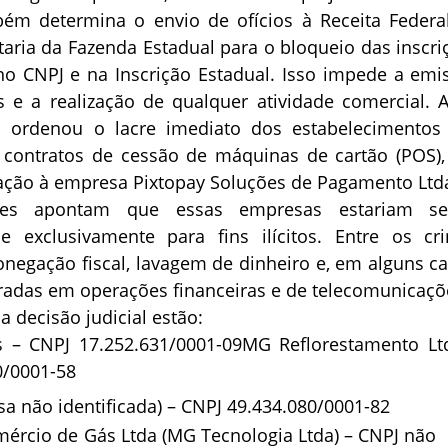
ém determina o envio de ofícios à Receita Federa
etaria da Fazenda Estadual para o bloqueio das inscri
o CNPJ e na Inscrição Estadual. Isso impede a emi
is e a realização de qualquer atividade comercial. 
ça ordenou o lacre imediato dos estabelecimentos
contratos de cessão de máquinas de cartão (POS),
cação à empresa Pixtopay Soluções de Pagamento Ltd
ções apontam que essas empresas estariam s
se exclusivamente para fins ilícitos. Entre os cr
onegação fiscal, lavagem de dinheiro e, em alguns ca
uradas em operações financeiras e de telecomunicaçõ
a decisão judicial estão:
 – CNPJ 17.252.631/0001-09MG Reflorestamento Lt
0/0001-58
a não identificada) – CNPJ 49.434.080/0001-82
ércio de Gás Ltda (MG Tecnologia Ltda) – CNPJ não