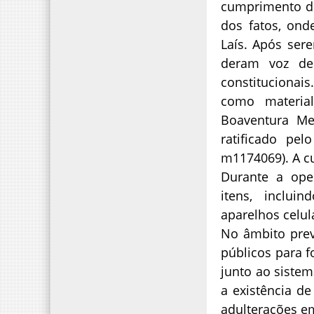
cumprimento d
dos fatos, ond
Laís. Após ser
deram voz de 
constitucionais
como materia
Boaventura Me
ratificado pel
m1174069). A cu
Durante a ope
itens, inclui
aparelhos celul
No âmbito prev
públicos para f
junto ao sistem
a existência de
adulterações em