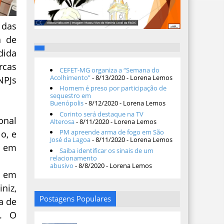
 das
a de
dida
rcas
CEFET-MG organiza a “Semana do
Acolhimento”
- 8/13/2020
- Lorena Lemos
NPJs
Homem é preso por participação de
sequestro em
Buenópolis
- 8/12/2020
- Lorena Lemos
Corinto será destaque na TV
onal
Alterosa
- 8/11/2020
- Lorena Lemos
PM apreende arma de fogo em São
o, e
José da Lagoa
- 8/11/2020
- Lorena Lemos
o em
Saiba identificar os sinais de um
relacionamento
abusivo
- 8/8/2020
- Lorena Lemos
a em
niz,
Postagens Populares
a de
9. O