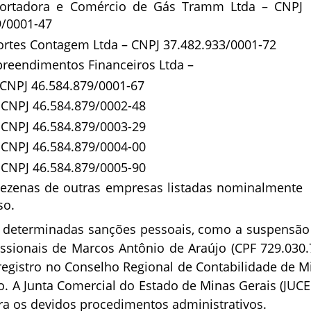
portadora e Comércio de Gás Tramm Ltda – CNPJ
9/0001-47
ortes Contagem Ltda – CNPJ 37.482.933/0001-72
reendimentos Financeiros Ltda –
 CNPJ 46.584.879/0001-67
1: CNPJ 46.584.879/0002-48
2: CNPJ 46.584.879/0003-29
3: CNPJ 46.584.879/0004-00
4: CNPJ 46.584.879/0005-90
dezenas de outras empresas listadas nominalmente
so.
determinadas sanções pessoais, como a suspensão
issionais de Marcos Antônio de Araújo (CPF 729.030.
 registro no Conselho Regional de Contabilidade de M
o. A Junta Comercial do Estado de Minas Gerais (JUC
ra os devidos procedimentos administrativos.