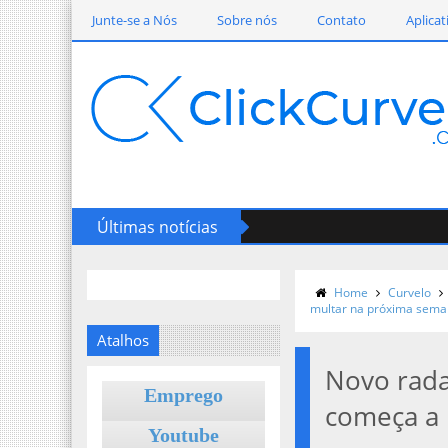
Junte-se a Nós
Sobre nós
Contato
Aplicat
Últimas notícias
Home
Curvelo
multar na próxima sem
Atalhos
Novo rada
Emprego
começa a 
Youtube