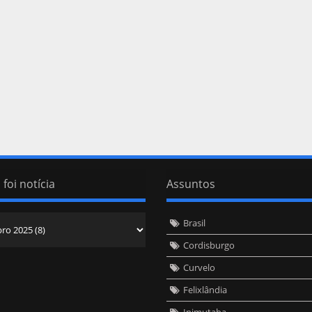
 foi notícia
Assuntos
Brasil
Cordisburgo
Curvelo
Felixlândia
Inimutaba