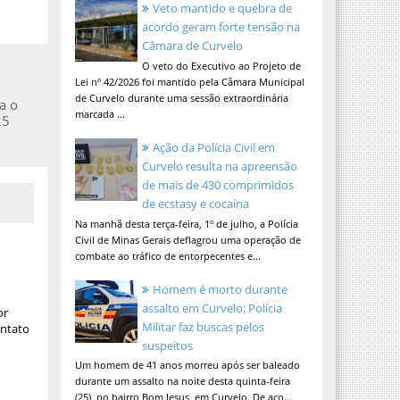
Veto mantido e quebra de
acordo geram forte tensão na
Câmara de Curvelo
O veto do Executivo ao Projeto de
Lei nº 42/2026 foi mantido pela Câmara Municipal
de Curvelo durante uma sessão extraordinária
a o
marcada ...
25
Ação da Polícia Civil em
Curvelo resulta na apreensão
de mais de 430 comprimidos
de ecstasy e cocaína
Na manhã desta terça-feira, 1º de julho, a Polícia
Civil de Minas Gerais deflagrou uma operação de
combate ao tráfico de entorpecentes e...
Homem é morto durante
assalto em Curvelo; Polícia
or
Militar faz buscas pelos
ontato
suspeitos
Um homem de 41 anos morreu após ser baleado
durante um assalto na noite desta quinta-feira
(25), no bairro Bom Jesus, em Curvelo. De aco...