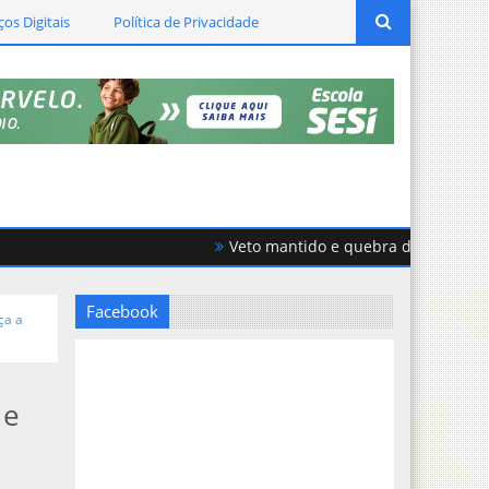
ços Digitais
Política de Privacidade
Veto mantido e quebra de acordo geram
Facebook
ça a
 e