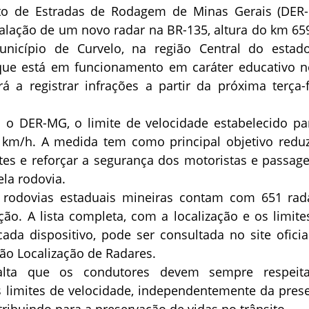
o de Estradas de Rodagem de Minas Gerais (DER
alação de um novo radar na BR-135, altura do km 659
nicípio de Curvelo, na região Central do estad
ue está em funcionamento em caráter educativo n
á a registrar infrações a partir da próxima terça-f
o DER-MG, o limite de velocidade estabelecido pa
 km/h. A medida tem como principal objetivo reduz
tes e reforçar a segurança dos motoristas e passage
la rodovia.
 rodovias estaduais mineiras contam com 651 rad
ão. A lista completa, com a localização e os limite
ada dispositivo, pode ser consultada no site oficia
ão Localização de Radares.
alta que os condutores devem sempre respeit
os limites de velocidade, independentemente da pres
tribuindo para a preservação de vidas no trânsito.