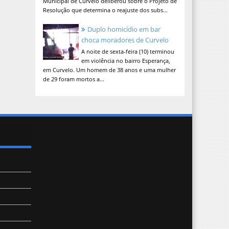
Municipal de Curvelo deliberou sobre o Projeto de
Resolução que determina o reajuste dos subs...
Duplo homicídio em bar
choca moradores de Curvelo
A noite de sexta-feira (10) terminou
em violência no bairro Esperança,
em Curvelo. Um homem de 38 anos e uma mulher
de 29 foram mortos a...