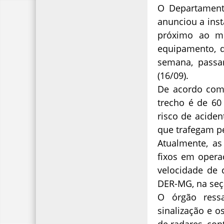
O Departament
anunciou a inst
próximo ao mu
equipamento, q
semana, passar
(16/09).
De acordo com 
trecho é de 60
risco de aciden
que trafegam pe
Atualmente, as
fixos em operaç
velocidade de c
DER-MG, na seç
O órgão ress
sinalização e 
de radares, con