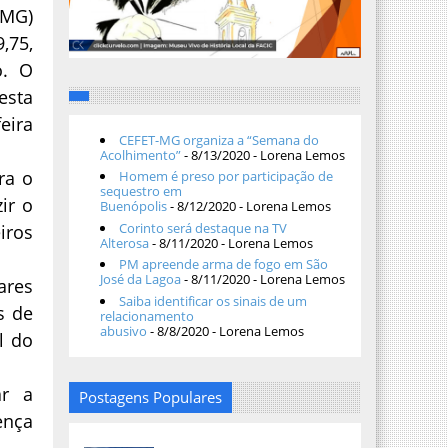
-MG)
,75,
o. O
esta
eira
CEFET-MG organiza a “Semana do
Acolhimento”
- 8/13/2020
- Lorena Lemos
ra o
Homem é preso por participação de
sequestro em
ir o
Buenópolis
- 8/12/2020
- Lorena Lemos
Corinto será destaque na TV
iros
Alterosa
- 8/11/2020
- Lorena Lemos
PM apreende arma de fogo em São
José da Lagoa
- 8/11/2020
- Lorena Lemos
ares
Saiba identificar os sinais de um
s de
relacionamento
abusivo
- 8/8/2020
- Lorena Lemos
l do
ar a
Postagens Populares
ença