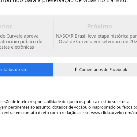
rior
Próximo
de Curvelo aprova
NASCAR Brasil leva etapa histórica par
atrocínio público de
Oval de Curvelo em setembro de 20
stas eletrônicas
tários do site
Comentários do Facebook
s são de inteira responsabilidade de quem os publica e estão sujeitos a
am pertinentes ao assunto, dotados de vocábulo inapropriado ou feitos p
a entrar em contato direto com a redação acesse: www.clickcurvelo.com/c