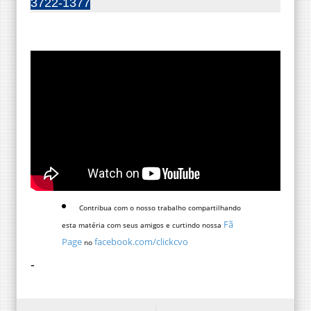
3722-1377
Contribua com o nosso trabalho compartilhando
Fã
esta matéria com seus amigos e curtindo nossa
Page
facebook.com/clickcvo
no
-