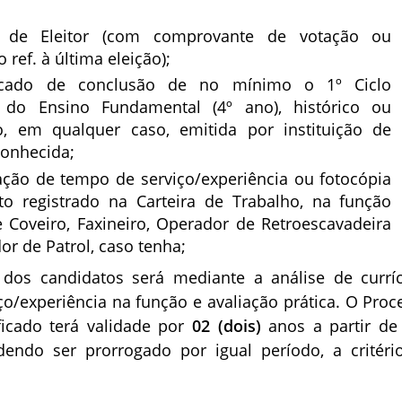
o de Eleitor (com comprovante de votação ou
o ref. à última eleição);
ficado de conclusão de no mínimo o 1º Ciclo
 do Ensino Fundamental (4º ano), histórico ou
o, em qualquer caso, emitida por instituição de
conhecida;
ação de tempo de serviço/experiência ou fotocópia
to registrado na Carteira de Trabalho, na função
e Coveiro, Faxineiro, Operador de Retroescavadeira
or de Patrol, caso tenha;
o dos candidatos será mediante a análise de curríc
o/experiência na função e avaliação prática. O Proc
ificado terá validade por
02 (dois)
anos a partir de
dendo ser prorrogado por igual período, a critéri