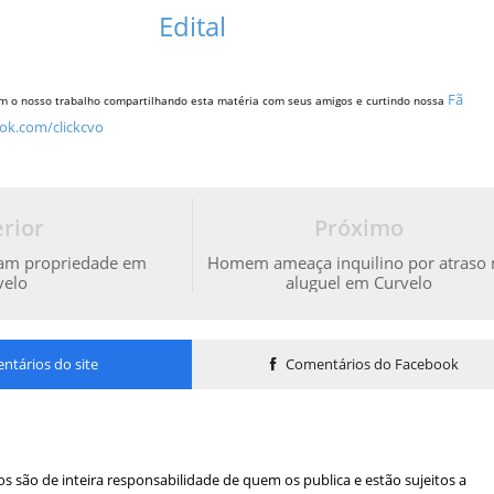
Edital
Fã
m o nosso trabalho compartilhando esta matéria com seus amigos e curtindo nossa
ok.com/clickcvo
rior
Próximo
tam propriedade em
Homem ameaça inquilino por atraso
velo
aluguel em Curvelo
tários do site
Comentários do Facebook
s são de inteira responsabilidade de quem os publica e estão sujeitos a