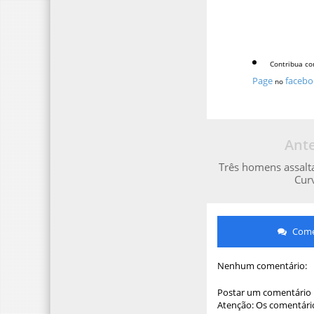
Contribua co
Page
facebo
no
Ante
Três homens assal
Cur
Comen
Nenhum comentário:
Postar um comentário
Atenção: Os comentário