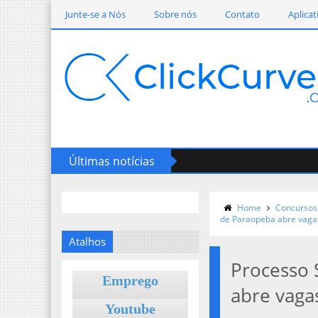
Junte-se a Nós
Sobre nós
Contato
Aplicat
Últimas notícias
Home
Concursos
de Paraopeba abre vaga
Atalhos
Processo 
Emprego
abre vaga
Youtube