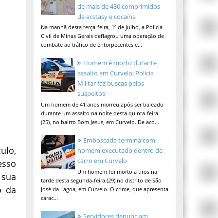
de mais de 430 comprimidos
de ecstasy e cocaína
Na manhã desta terça-feira, 1º de julho, a Polícia
Civil de Minas Gerais deflagrou uma operação de
combate ao tráfico de entorpecentes e...
Homem é morto durante
assalto em Curvelo; Polícia
Militar faz buscas pelos
suspeitos
Um homem de 41 anos morreu após ser baleado
durante um assalto na noite desta quinta-feira
(25), no bairro Bom Jesus, em Curvelo. De aco...
Emboscada termina com
ulo,
homem executado dentro de
carro em Curvelo
esso
Um homem foi morto a tiros na
 sua
tarde desta segunda-feira (29) no distrito de São
o da
José da Lagoa, em Curvelo. O crime, que apresenta
carac...
Servidores denunciam