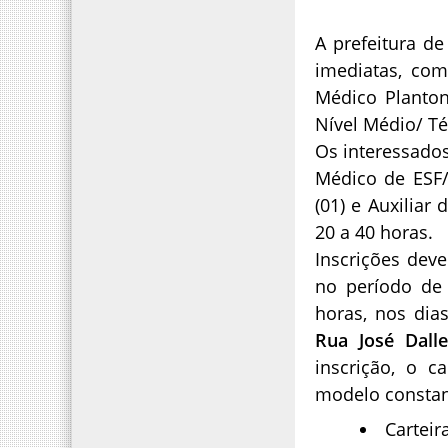
A prefeitura d
imediatas, com
Médico Planton
Nível Médio/ Té
Os interessados
Médico de ESF/ 
(01) e Auxiliar
20 a 40 horas.
Inscrições dev
no período d
horas, nos dias
Rua José Dall
inscrição, o c
modelo constan
Carteir