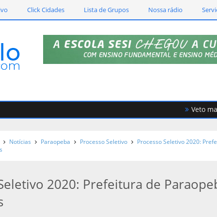
ivo
Click Cidades
Lista de Grupos
Nossa rádio
Servi
Veto mantido
Notícias
Paraopeba
Processo Seletivo
Processo Seletivo 2020: Prefe
s
Seletivo 2020: Prefeitura de Paraope
s