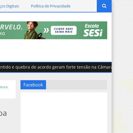
ços Digitais
Política de Privacidade
 e quebra de acordo geram forte tensão na Câmara de Curvelo
Facebook
itura
ba