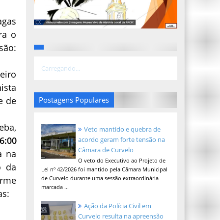
agas
ra o
são:
Carregando...
eiro
ista
e de
Postagens Populares
eba,
Veto mantido e quebra de
6:00
acordo geram forte tensão na
Câmara de Curvelo
a na
O veto do Executivo ao Projeto de
o da
Lei nº 42/2026 foi mantido pela Câmara Municipal
orme
de Curvelo durante uma sessão extraordinária
marcada ...
as:
Ação da Polícia Civil em
Curvelo resulta na apreensão