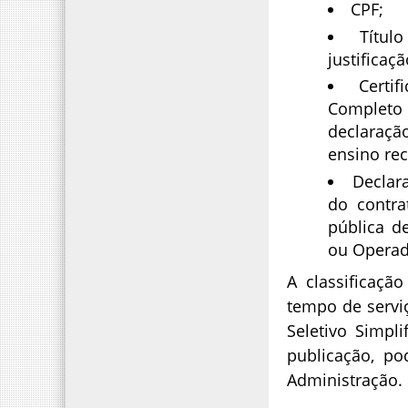
CPF;
Títul
justificaçã
Certi
Completo
declaraçã
ensino re
Declar
do contra
pública d
ou Operad
A classificaçã
tempo de serviç
Seletivo Simpl
publicação, po
Administração.