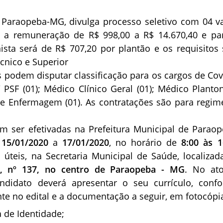
e Paraopeba-MG, divulga processo seletivo com 04 v
 a remuneração de R$ 998,00 a R$ 14.670,40 e pa
ista será de R$ 707,20 por plantão e os requisitos 
cnico e Superior
 podem disputar classificação para os cargos de Cov
PSF (01); Médico Clínico Geral (01); Médico Planton
 de Enfermagem (01). As contratações são para regim
em ser efetivadas na Prefeitura Municipal de Paraop
e
15/01/2020
a
17/01/2020
, no horário de
8:00 às 1
 úteis, na Secretaria Municipal de Saúde, localizad
e, nº 137, no centro de Paraopeba - MG
. No at
andidato deverá apresentar o seu currículo, conf
te no edital e a documentação a seguir, em fotocópi
a de Identidade;