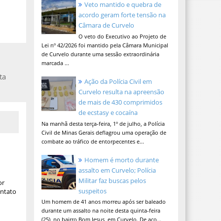
Veto mantido e quebra de
acordo geram forte tensão na
Câmara de Curvelo
O veto do Executivo ao Projeto de
Lei nº 42/2026 foi mantido pela Câmara Municipal
de Curvelo durante uma sessão extraordinária
marcada ...
ta
Ação da Polícia Civil em
Curvelo resulta na apreensão
de mais de 430 comprimidos
de ecstasy e cocaína
Na manhã desta terça-feira, 1º de julho, a Polícia
Civil de Minas Gerais deflagrou uma operação de
combate ao tráfico de entorpecentes e...
Homem é morto durante
assalto em Curvelo; Polícia
Militar faz buscas pelos
or
suspeitos
ontato
Um homem de 41 anos morreu após ser baleado
durante um assalto na noite desta quinta-feira
(25), no bairro Bom Jesus, em Curvelo. De aco...