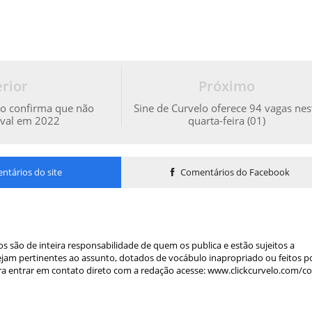
rior
Próximo
lo confirma que não
Sine de Curvelo oferece 94 vagas nes
aval em 2022
quarta-feira (01)
tários do site
Comentários do Facebook
s são de inteira responsabilidade de quem os publica e estão sujeitos a
am pertinentes ao assunto, dotados de vocábulo inapropriado ou feitos p
a entrar em contato direto com a redação acesse: www.clickcurvelo.com/c