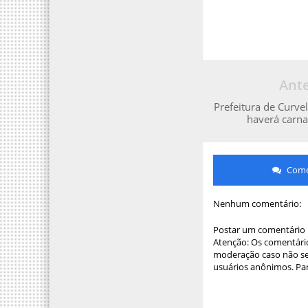
Ante
Prefeitura de Curve
haverá carn
Comen
Nenhum comentário:
Postar um comentário
Atenção: Os comentário
moderação caso não sej
usuários anônimos. Par