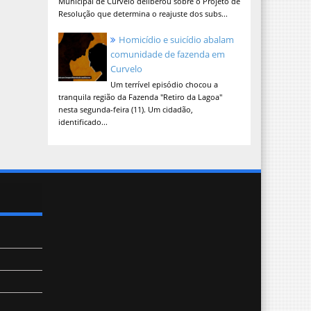
Municipal de Curvelo deliberou sobre o Projeto de
Resolução que determina o reajuste dos subs...
Homicídio e suicídio abalam
comunidade de fazenda em
Curvelo
Um terrível episódio chocou a
tranquila região da Fazenda "Retiro da Lagoa"
nesta segunda-feira (11). Um cidadão,
identificado...