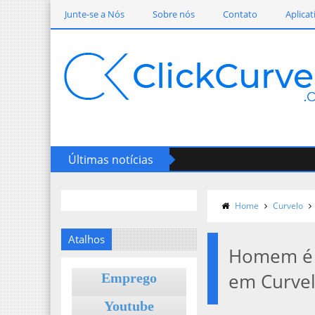
Junte-se a Nós
Sobre nós
Contato
Aplicat
Últimas notícias
Home
Curvelo
Atalhos
Homem é 
em Curve
Emprego
Youtube