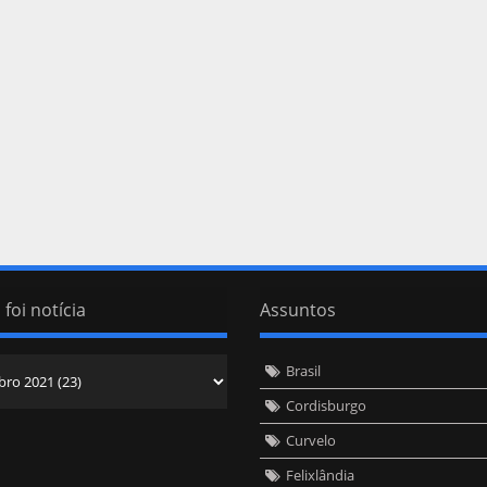
 foi notícia
Assuntos
Brasil
Cordisburgo
Curvelo
Felixlândia