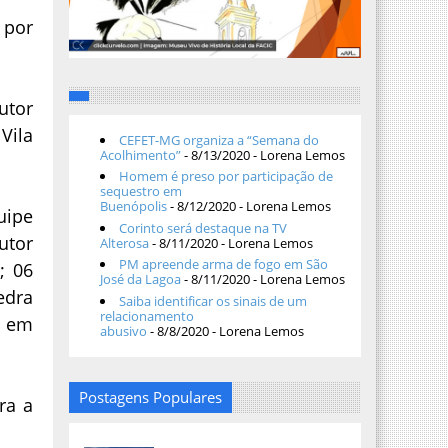
 por
utor
Vila
CEFET-MG organiza a “Semana do
Acolhimento”
- 8/13/2020
- Lorena Lemos
Homem é preso por participação de
sequestro em
Buenópolis
- 8/12/2020
- Lorena Lemos
uipe
Corinto será destaque na TV
utor
Alterosa
- 8/11/2020
- Lorena Lemos
PM apreende arma de fogo em São
; 06
José da Lagoa
- 8/11/2020
- Lorena Lemos
edra
Saiba identificar os sinais de um
relacionamento
0 em
abusivo
- 8/8/2020
- Lorena Lemos
Postagens Populares
ra a