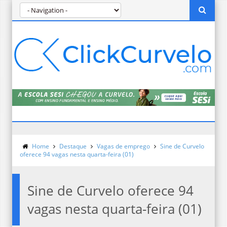
Home
Destaque
Vagas de emprego
Sine de Curvelo
oferece 94 vagas nesta quarta-feira (01)
Sine de Curvelo oferece 94
vagas nesta quarta-feira (01)