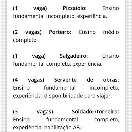
(1 vaga) Pizzaiolo:
Ensino
fundamental incompleto, experiência.
(2 vagas) Porteiro:
Ensino médio
completo
(1 vaga) Salgadeiro:
Ensino
fundamental completo, experiência.
(4 vagas) Servente de obras:
Ensino fundamental incompleto,
experiência, disponibilidade para viajar.
(3 vagas) Soldador/torneiro:
Ensino fundamental completo,
experiência, habilitação AB.