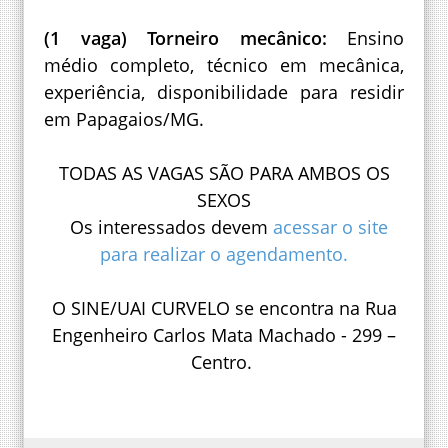
(1 vaga) Torneiro mecânico:
Ensino
médio completo, técnico em mecânica,
experiência, disponibilidade para residir
em Papagaios/MG.
TODAS AS VAGAS SÃO PARA AMBOS OS
SEXOS
Os interessados devem
acessar o site
para realizar o agendamento.
O SINE/UAI CURVELO se encontra na Rua
Engenheiro Carlos Mata Machado - 299 –
Centro.