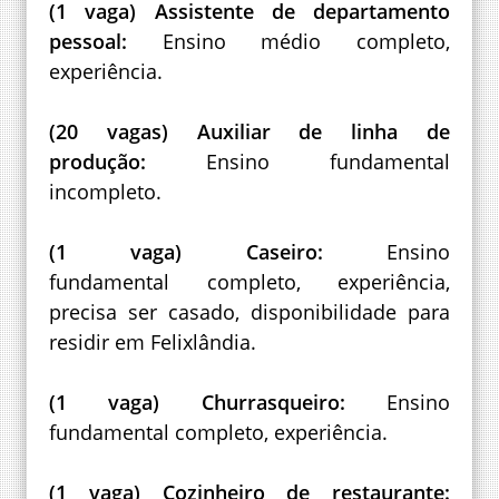
(1 vaga) Assistente de departamento
pessoal:
Ensino médio completo,
experiência.
(20 vagas) Auxiliar de linha de
produção:
Ensino fundamental
incompleto.
(1 vaga) Caseiro:
Ensino
fundamental completo, experiência,
precisa ser casado, disponibilidade para
residir em Felixlândia.
(1 vaga) Churrasqueiro:
Ensino
fundamental completo, experiência.
(1 vaga) Cozinheiro de restaurante: