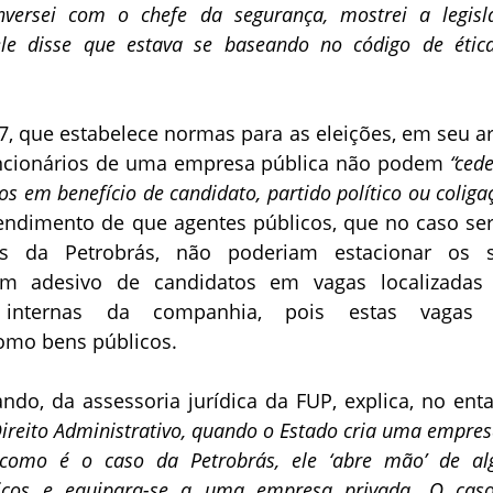
versei com o chefe da segurança, mostrei a legisl
 ele disse que estava se baseando no código de étic
97, que estabelece normas para as eleições, em seu ar
uncionários de uma empresa pública não podem
“ced
os em benefício de candidato, partido político ou coliga
endimento de que agentes públicos, que no caso se
s da Petrobrás, não poderiam estacionar os 
m adesivo de candidatos em vagas localizadas
 internas da companhia, pois estas vagas
omo bens públicos.
do, da assessoria jurídica da FUP, explica, no enta
Direito Administrativo, quando o Estado cria uma empre
, como é o caso da Petrobrás, ele ‘abre mão’ de al
rídicos e equipara-se a uma empresa privada. O cas