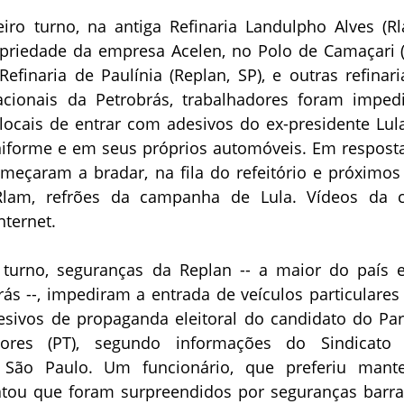
iro turno, na antiga Refinaria Landulpho Alves (Rl
priedade da empresa Acelen, no Polo de Camaçari (
finaria de Paulínia (Replan, SP), e outras refinari
cionais da Petrobrás, trabalhadores foram imped
 locais de entrar com adesivos do ex-presidente Lul
niforme e em seus próprios automóveis. Em resposta
eçaram a bradar, na fila do refeitório e próximos
 Rlam, refrões da campanha de Lula. Vídeos da 
nternet.
turno, seguranças da Replan -- a maior do país 
ás --, impediram a entrada de veículos particulares
sivos de propaganda eleitoral do candidato do Par
dores (PT), segundo informações do Sindicato
e São Paulo. Um funcionário, que preferiu mant
atou que foram surpreendidos por seguranças barr