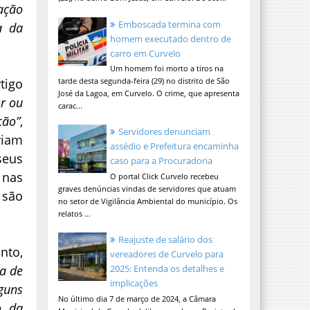
ação
Emboscada termina com
a da
homem executado dentro de
carro em Curvelo
Um homem foi morto a tiros na
tigo
tarde desta segunda-feira (29) no distrito de São
José da Lagoa, em Curvelo. O crime, que apresenta
er ou
carac...
ção”
,
Servidores denunciam
riam
assédio e Prefeitura encaminha
seus
caso para a Procuradoria
 nas
O portal Click Curvelo recebeu
graves denúncias vindas de servidores que atuam
 são
no setor de Vigilância Ambiental do município. Os
relatos ...
Reajuste de salário dos
nto,
vereadores de Curvelo para
sa de
2025: Entenda os detalhes e
implicações
guns
No último dia 7 de março de 2024, a Câmara
o da