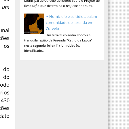
Municipal de Curvelo deliberou sobre o Projeto de
e um
Resolução que determina o reajuste dos subs...
Homicídio e suicídio abalam
comunidade de fazenda em
Curvelo
unal
Um terrível episódio chocou a
ções
tranquila região da Fazenda "Retiro da Lagoa"
 os
nesta segunda-feira (11). Um cidadão,
identificado...
e do
o do
íodo
rios
 430
ções
dato