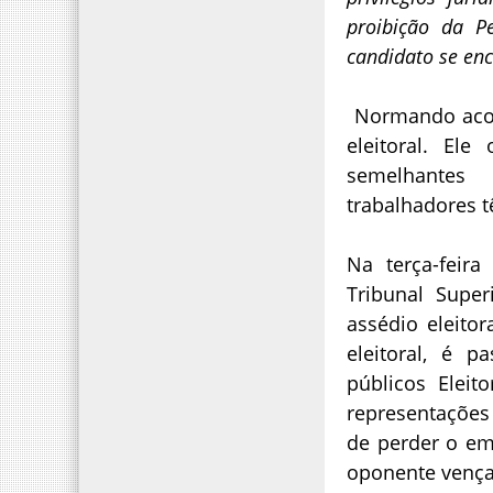
proibição da P
candidato se en
Normando acom
eleitoral. Ele
semelhantes
trabalhadores t
Na terça-feira
Tribunal Super
assédio eleito
eleitoral, é p
públicos Eleit
representações 
de perder o em
oponente vença