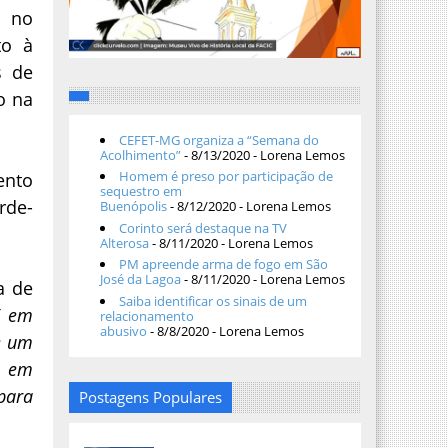
l no
to à
s de
o na
CEFET-MG organiza a “Semana do
Acolhimento”
- 8/13/2020
- Lorena Lemos
Homem é preso por participação de
ento
sequestro em
rde-
Buenópolis
- 8/12/2020
- Lorena Lemos
Corinto será destaque na TV
Alterosa
- 8/11/2020
- Lorena Lemos
PM apreende arma de fogo em São
José da Lagoa
- 8/11/2020
- Lorena Lemos
a de
Saiba identificar os sinais de um
” em
relacionamento
abusivo
- 8/8/2020
- Lorena Lemos
e um
, em
para
Postagens Populares