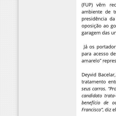
(FUP) vêm rec
ambiente de t
presidência da
oposição ao go
garagem das un
Já os portador
para acesso de
amarelo” repre
Deyvid Bacelar
tratamento en
seus carros. “P
candidato trata
benefício de o
Francisco”
, diz e