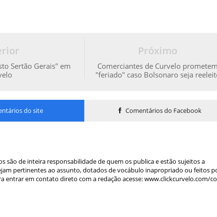
rior
Próximo
to Sertão Gerais" em
Comerciantes de Curvelo promete
velo
"feriado" caso Bolsonaro seja reelei
tários do site
Comentários do Facebook
s são de inteira responsabilidade de quem os publica e estão sujeitos a
am pertinentes ao assunto, dotados de vocábulo inapropriado ou feitos p
a entrar em contato direto com a redação acesse: www.clickcurvelo.com/c