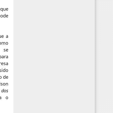
 que
pode
ue a
como
a se
para
resa
sido
o de
dson
 dos
ca o