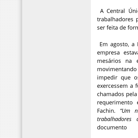
A Central Úni
trabalhadores 
ser feita de fo
Em agosto, a F
empresa estav
mesários na e
movimentando j
impedir que o
exercessem a f
chamados pela J
requerimento 
Fachin.
“Um ní
trabalhadores 
documento