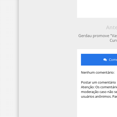
Ante
Gerdau promove "Vas
Cur
Comen
Nenhum comentário:
Postar um comentário
Atenção: Os comentário
moderação caso não sej
usuários anônimos. Par