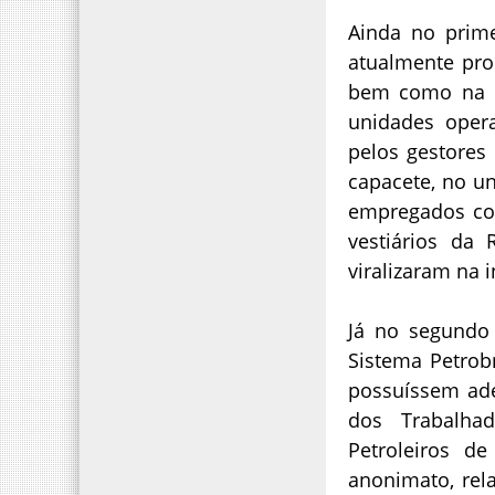
Ainda no prime
atualmente pro
bem como na Re
unidades opera
pelos gestores
capacete, no u
empregados com
vestiários da
viralizaram na i
Já no segundo 
Sistema Petrobr
possuíssem ade
dos Trabalha
Petroleiros d
anonimato, rel