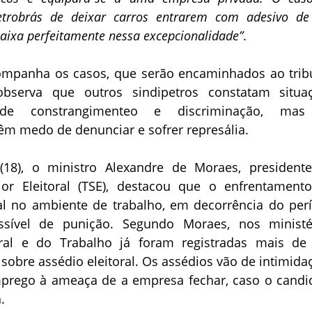
etrobrás de deixar carros entrarem com adesivo d
caixa perfeitamente nessa excepcionalidade”
.
panha os casos, que serão encaminhados ao trib
 observa que outros sindipetros constatam situa
 de constrangimenteo e discriminação, mas
êm medo de denunciar e sofrer represália.
 (18), o ministro Alexandre de Moraes, president
ior Eleitoral (TSE), destacou que o enfrentament
ral no ambiente de trabalho, em decorrência do per
assível de punição. Segundo Moraes, nos ministé
oral e do Trabalho já foram registradas mais de
sobre assédio eleitoral. Os assédios vão de intimida
prego à ameaça de a empresa fechar, caso o candi
.