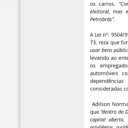
os carros.
“Con
eleitoral, mas
Petrobrás”.
A Lei nº: 9504/
73, reza que f
usar bens públic
levando ao ent
os empregado
automóveis co
dependências
consideradas c
Adilson Norman
que
“dentro do 
capital aberto
privilégios ju