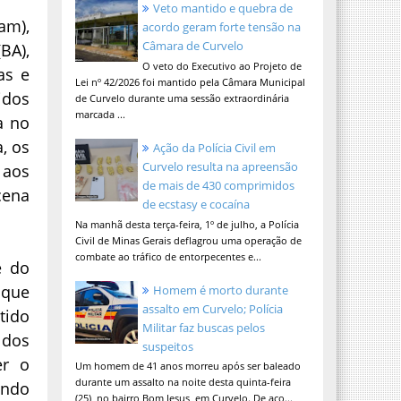
Veto mantido e quebra de
am),
acordo geram forte tensão na
Câmara de Curvelo
BA),
O veto do Executivo ao Projeto de
as e
Lei nº 42/2026 foi mantido pela Câmara Municipal
idos
de Curvelo durante uma sessão extraordinária
marcada ...
a no
, os
Ação da Polícia Civil em
Curvelo resulta na apreensão
 aos
de mais de 430 comprimidos
cena
de ecstasy e cocaína
Na manhã desta terça-feira, 1º de julho, a Polícia
Civil de Minas Gerais deflagrou uma operação de
combate ao tráfico de entorpecentes e...
e do
 que
Homem é morto durante
assalto em Curvelo; Polícia
tido
Militar faz buscas pelos
 dos
suspeitos
er o
Um homem de 41 anos morreu após ser baleado
durante um assalto na noite desta quinta-feira
ando
(25), no bairro Bom Jesus, em Curvelo. De aco...