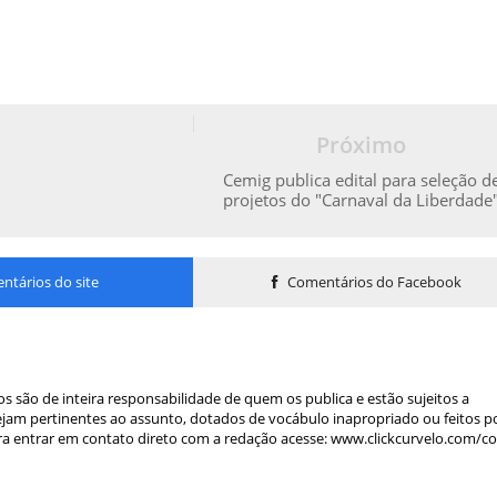
Próximo
Cemig publica edital para seleção d
projetos do "Carnaval da Liberdade
tários do site
Comentários do Facebook
s são de inteira responsabilidade de quem os publica e estão sujeitos a
am pertinentes ao assunto, dotados de vocábulo inapropriado ou feitos p
a entrar em contato direto com a redação acesse: www.clickcurvelo.com/c