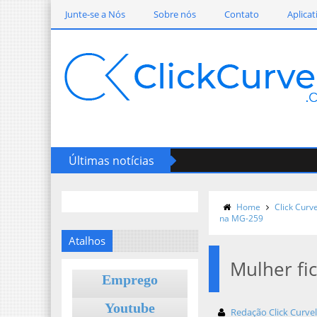
Junte-se a Nós
Sobre nós
Contato
Aplicat
Últimas notícias
alanço Operacional da PMMG: 14ª RPM Apresenta Resultados do 1
Home
Click Curv
na MG-259
Atalhos
Mulher fi
Emprego
Youtube
Redação Click Curve