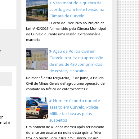
Veto mantido e quebra de
acordo geram forte tensão na
Câmara de Curvelo
O veto do Executivo ao Projeto de
Lei nº 42/2026 foi mantido pela Câmara Municipal
de Curvelo durante uma sessão extraordinária
marcada ...
e
Ação da Polícia Civil em
"
Curvelo resulta na apreensão
de mais de 430 comprimidos
de ecstasy e cocaína
Na manhã desta terça-feira, 1º de julho, a Polícia
Civil de Minas Gerais deflagrou uma operação de
combate ao tráfico de entorpecentes e...
Homem é morto durante
assalto em Curvelo; Polícia
Militar faz buscas pelos
or
suspeitos
ontato
Um homem de 41 anos morreu após ser baleado
durante um assalto na noite desta quinta-feira
(25), no bairro Bom Jesus, em Curvelo. De aco...