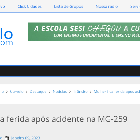
ivo
Click Cidades
Lista de Grupos
Nossa rádio
Servi
º Quadrimestre de 2026
Corrente de Solidariedade: Comun
elo
Curvelo
Destaque
Notícias
Trânsito
Mulher fica ferida após ac
ca ferida após acidente na MG-259
lo
janeiro 09, 2023