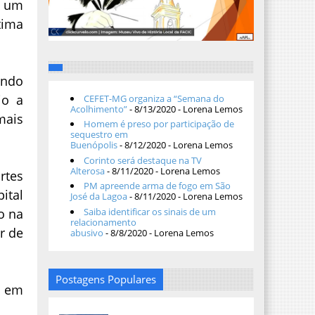
m um
tima
ando
io a
CEFET-MG organiza a “Semana do
Acolhimento”
- 8/13/2020
- Lorena Lemos
mais
Homem é preso por participação de
sequestro em
Buenópolis
- 8/12/2020
- Lorena Lemos
Corinto será destaque na TV
Alterosa
- 8/11/2020
- Lorena Lemos
rtes
PM apreende arma de fogo em São
ital
José da Lagoa
- 8/11/2020
- Lorena Lemos
o na
Saiba identificar os sinais de um
relacionamento
r de
abusivo
- 8/8/2020
- Lorena Lemos
Postagens Populares
e em