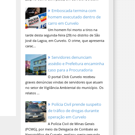
Emboscada termina com
homem executado dentro de
carro em Curvelo
Um homem foi morto a tiros na
tarde desta segunda-feira (29) no distrito de São
José da Lagoa, em Curvelo. O crime, que apresenta
carac...
Servidores denunciam
assédio e Prefeitura encaminha
caso para a Procuradoria
O portal Click Curvelo recebeu
graves denúncias vindas de servidores que atuam
no setor de Vigilância Ambiental do município. Os
relatos ...
Polícia Civil prende suspeito
de tráfico de drogas durante
operação em Curvelo
A Polícia Civil de Minas Gerais
(PCMG), por meio da Delegacia de Combate ao
Narcotráfico de Curvelo, realizou nesta segunda-