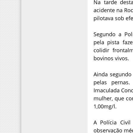
Na tarde dest
acidente na Ro
pilotava sob efe
Segundo a Polí
pela pista fa
colidir front
bovinos vivos.
Ainda segundo 
pelas pernas.
Imaculada Conce
mulher, que co
1,00mg/l.
A Polícia Civi
observação méd