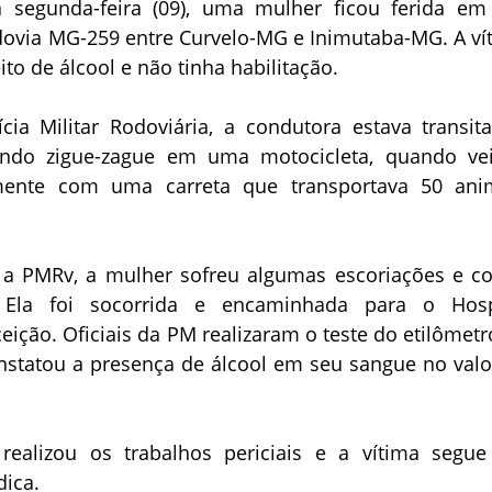
a segunda-feira (09), uma mulher ficou ferida e
dovia MG-259 entre Curvelo-MG e Inimutaba-MG. A ví
ito de álcool e não tinha habilitação.
cia Militar Rodoviária, a condutora estava transit
zendo zigue-zague em uma motocicleta, quando ve
almente com uma carreta que transportava 50 ani
a PMRv, a mulher sofreu algumas escoriações e co
 Ela foi socorrida e encaminhada para o Hosp
ição. Oficiais da PM realizaram o teste do etilômetr
nstatou a presença de álcool em seu sangue no valo
l realizou os trabalhos periciais e a vítima segu
ica.