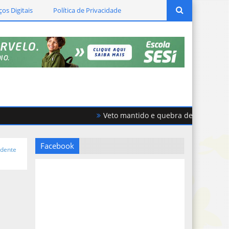
ços Digitais
Política de Privacidade
Veto mantido e quebra de acordo geram 
icador Thiago Matoso mobiliza a região em batalha contra o cânce
Facebook
idente