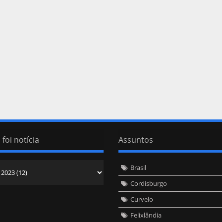
 foi notícia
Assuntos
Brasil
Cordisburgo
Curvelo
Felixlândia