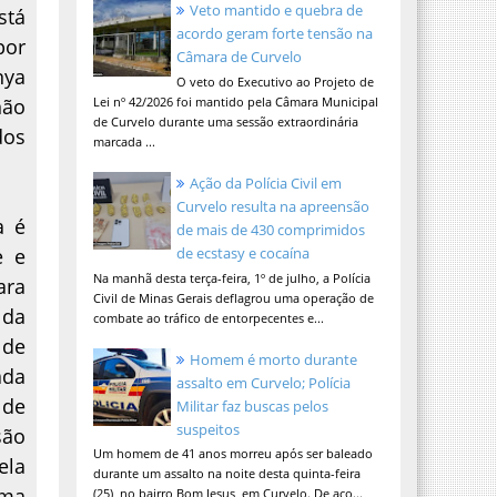
Veto mantido e quebra de
stá
acordo geram forte tensão na
por
Câmara de Curvelo
nya
O veto do Executivo ao Projeto de
não
Lei nº 42/2026 foi mantido pela Câmara Municipal
de Curvelo durante uma sessão extraordinária
dos
marcada ...
Ação da Polícia Civil em
Curvelo resulta na apreensão
a é
de mais de 430 comprimidos
e e
de ecstasy e cocaína
Na manhã desta terça-feira, 1º de julho, a Polícia
ara
Civil de Minas Gerais deflagrou uma operação de
 da
combate ao tráfico de entorpecentes e...
 de
Homem é morto durante
ada
assalto em Curvelo; Polícia
 de
Militar faz buscas pelos
suspeitos
são
Um homem de 41 anos morreu após ser baleado
ela
durante um assalto na noite desta quinta-feira
rma
(25), no bairro Bom Jesus, em Curvelo. De aco...