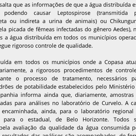
alta que as informações de que a água distribuída e
, podendo causar Leptospirose (transmitida 
eta ou indireta a urina de animais) ou Chikungu
pela picada de fêmeas infectadas do gênero Aedes), 
s a água distribuída em todos os municípios opera
egue rigoroso controle de qualidade.
ibuída em todos os municípios onde a Copasa atu
ariamente, a rigorosos procedimentos de control
urante o processo de tratamento, necessários p
drões de potabilidade estabelecidos pelo Ministério
panhia informa ainda que, diariamente, amostras
adas para análises no laboratório de Curvelo. A c
encaminhada, ainda, para o laboratório regional
e para o estadual, de Belo Horizonte. Todos 
pela avaliação da qualidade da água consumida p
 resultados das análises são acompanhados, de fo