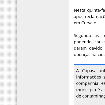
Nesta quinta-f
após reclamaçõ
em Curvelo.
Segundo as re
podendo causa
deram devido 
doenças na cid
A Copasa in
informações s
companhia e
município é a
de contaminaç