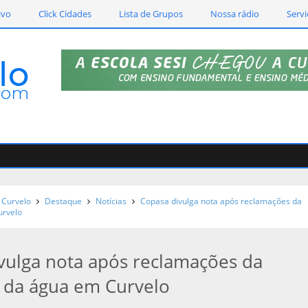
ivo
Click Cidades
Lista de Grupos
Nossa rádio
Servi
Curvelo
Destaque
Notícias
Copasa divulga nota após reclamações da
urvelo
vulga nota após reclamações da
 da água em Curvelo