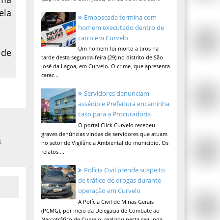
ela
Emboscada termina com
homem executado dentro de
carro em Curvelo
Um homem foi morto a tiros na
 de
tarde desta segunda-feira (29) no distrito de São
José da Lagoa, em Curvelo. O crime, que apresenta
carac...
Servidores denunciam
assédio e Prefeitura encaminha
caso para a Procuradoria
O portal Click Curvelo recebeu
graves denúncias vindas de servidores que atuam
s
no setor de Vigilância Ambiental do município. Os
relatos ...
Polícia Civil prende suspeito
de tráfico de drogas durante
operação em Curvelo
A Polícia Civil de Minas Gerais
(PCMG), por meio da Delegacia de Combate ao
Narcotráfico de Curvelo, realizou nesta segunda-