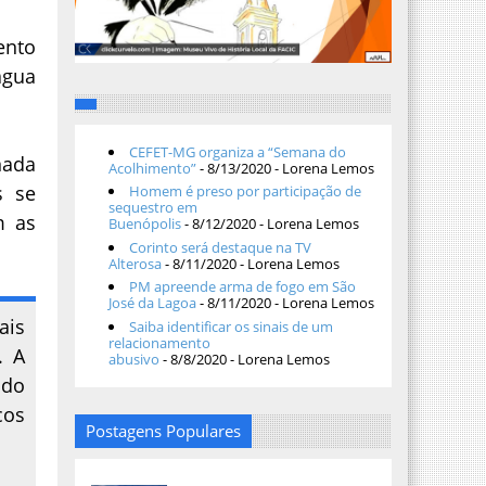
ento
água
CEFET-MG organiza a “Semana do
nada
Acolhimento”
- 8/13/2020
- Lorena Lemos
s se
Homem é preso por participação de
sequestro em
m as
Buenópolis
- 8/12/2020
- Lorena Lemos
Corinto será destaque na TV
Alterosa
- 8/11/2020
- Lorena Lemos
PM apreende arma de fogo em São
José da Lagoa
- 8/11/2020
- Lorena Lemos
ais
Saiba identificar os sinais de um
relacionamento
. A
abusivo
- 8/8/2020
- Lorena Lemos
 do
cos
Postagens Populares