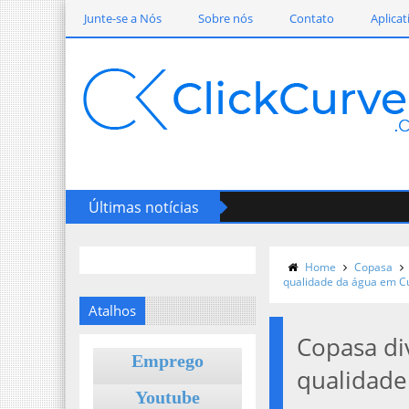
Junte-se a Nós
Sobre nós
Contato
Aplicat
Últimas notícias
Home
Copasa
qualidade da água em C
Atalhos
Copasa di
Emprego
qualidade
Youtube