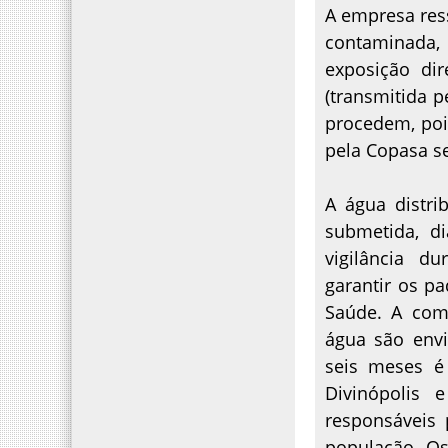
A empresa ress
contaminada
exposição dir
(transmitida 
procedem, poi
pela Copasa s
A água distr
submetida, di
vigilância d
garantir os pa
Saúde. A com
água são envi
seis meses é 
Divinópolis 
responsáveis 
população. Os