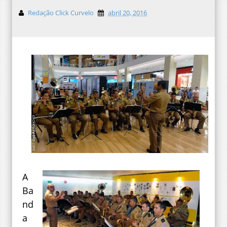
Redação Click Curvelo
abril 20, 2016
A
Ba
nd
a