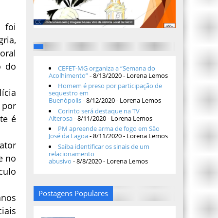
 foi
ria,
oral
o do
CEFET-MG organiza a “Semana do
Acolhimento”
- 8/13/2020
- Lorena Lemos
Homem é preso por participação de
ícia
sequestro em
Buenópolis
- 8/12/2020
- Lorena Lemos
 por
Corinto será destaque na TV
te é
Alterosa
- 8/11/2020
- Lorena Lemos
PM apreende arma de fogo em São
José da Lagoa
- 8/11/2020
- Lorena Lemos
ator
Saiba identificar os sinais de um
relacionamento
e no
abusivo
- 8/8/2020
- Lorena Lemos
culo
Postagens Populares
anos
iais