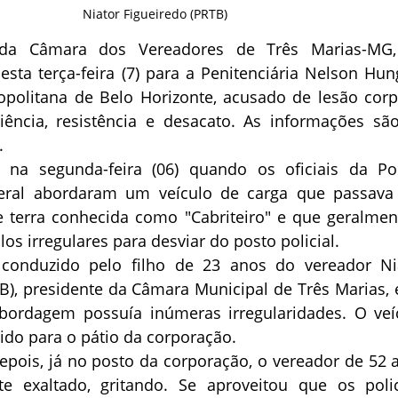
Niator Figueiredo (PRTB)
 da Câmara dos Vereadores de Três Marias-MG,
ta terça-feira (7) para a Penitenciária Nelson Hung
opolitana de Belo Horizonte, acusado de lesão corp
iência, resistência e desacato. As informações sã
.
na segunda-feira (06) quando os oficiais da Pol
deral abordaram um veículo de carga que passava
 terra conhecida como "Cabriteiro" e que geralmen
os irregulares para desviar do posto policial.
 conduzido pelo filho de 23 anos do vereador Ni
B), presidente da Câmara Municipal de Três Marias, 
ordagem possuía inúmeras irregularidades. O veí
hido para o pátio da corporação.
pois, já no posto da corporação, o vereador de 52 
e exaltado, gritando. Se aproveitou que os polic