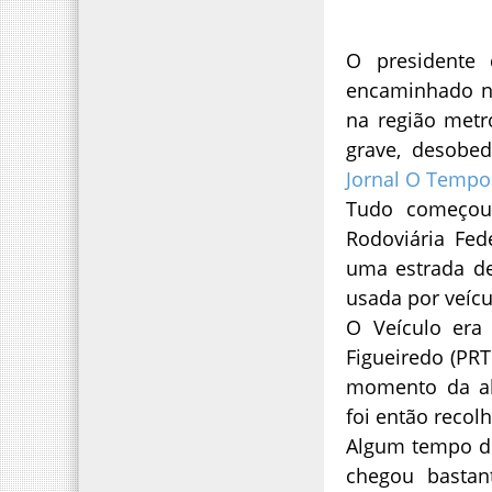
O presidente
encaminhado nes
na região metr
grave, desobed
Jornal O Tempo
Tudo começou 
Rodoviária Fe
uma estrada de
usada por veícul
O Veículo era
Figueiredo (PRT
momento da ab
foi então recol
Algum tempo de
chegou bastant