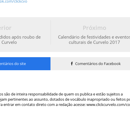
ok.com/clickcvo
rior
Próximo
didos após roubo de
Calendário de festividades e evento
 Curvelo
culturais de Curvelo 2017
tários do site
Comentários do Facebook
s são de inteira responsabilidade de quem os publica e estão sujeitos a
am pertinentes ao assunto, dotados de vocábulo inapropriado ou feitos p
a entrar em contato direto com a redação acesse: www.clickcurvelo.com/c