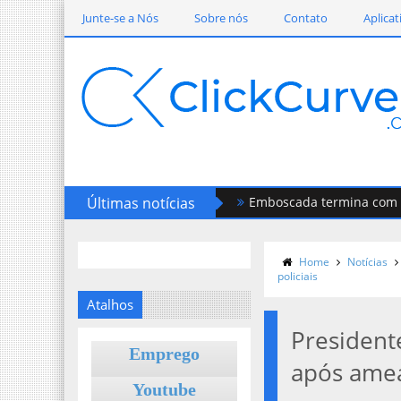
Junte-se a Nós
Sobre nós
Contato
Aplicat
Últimas notícias
Emboscada termina com homem
Home
Notícias
policiais
Atalhos
President
Emprego
após ameaç
Youtube