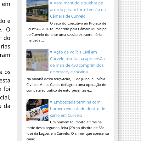
u em
Veto mantido e quebra de
acordo geram forte tensão na
Câmara de Curvelo
do e
O veto do Executivo ao Projeto de
e. O
Lei nº 42/2026 foi mantido pela Câmara Municipal
de Curvelo durante uma sessão extraordinária
r do
marcada ...
rias
Ação da Polícia Civil em
oram
Curvelo resulta na apreensão
de mais de 430 comprimidos
a os
de ecstasy e cocaína
Na manhã desta terça-feira, 1º de julho, a Polícia
esta
Civil de Minas Gerais deflagrou uma operação de
 foi
combate ao tráfico de entorpecentes e...
ial,
Emboscada termina com
a da
homem executado dentro de
carro em Curvelo
Um homem foi morto a tiros na
tarde desta segunda-feira (29) no distrito de São
José da Lagoa, em Curvelo. O crime, que apresenta
carac...