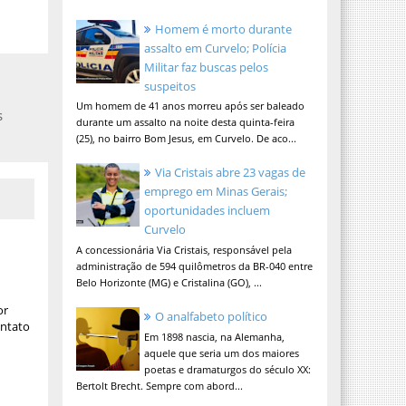
Homem é morto durante
assalto em Curvelo; Polícia
Militar faz buscas pelos
suspeitos
Um homem de 41 anos morreu após ser baleado
s
durante um assalto na noite desta quinta-feira
(25), no bairro Bom Jesus, em Curvelo. De aco...
Via Cristais abre 23 vagas de
emprego em Minas Gerais;
oportunidades incluem
Curvelo
A concessionária Via Cristais, responsável pela
administração de 594 quilômetros da BR-040 entre
Belo Horizonte (MG) e Cristalina (GO), ...
or
O analfabeto político
ontato
Em 1898 nascia, na Alemanha,
aquele que seria um dos maiores
poetas e dramaturgos do século XX:
Bertolt Brecht. Sempre com abord...