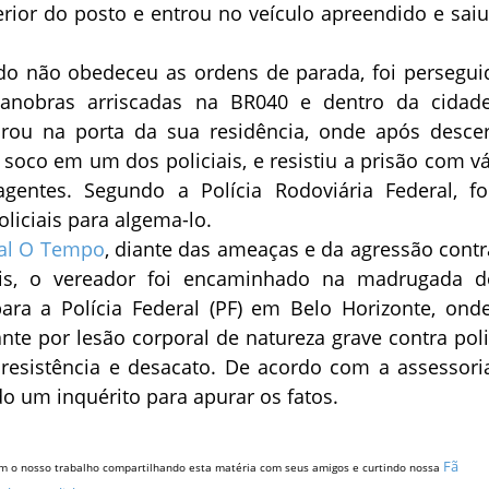
erior do posto e entrou no veículo apreendido e sai
.
edo não obedeceu as ordens de parada, foi persegui
manobras arriscadas na BR040 e dentro da cidad
rou na porta da sua residência, onde após desce
soco em um dos policiais, e resistiu a prisão com vá
gentes. Segundo a Polícia Rodoviária Federal, f
oliciais para algema-lo.
nal O Tempo
, diante das ameaças e da agressão contr
ais, o vereador foi encaminhado na madrugada d
 para a Polícia Federal (PF) em Belo Horizonte, onde
nte por lesão corporal de natureza grave contra polic
 resistência e desacato. De acordo com a assessori
ado um inquérito para apurar os fatos.
Fã
m o nosso trabalho compartilhando esta matéria com seus amigos e curtindo nossa