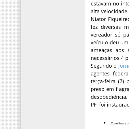
estavam no int
alta velocidade
Niator Fiqueir
fez diversas 
vereador só pa
veículo deu um 
ameaças aos a
necessários 4 p
Segundo o
Jor
agentes feder
terça-feira (7)
preso em flagra
desobediência,
PF, foi instaur
Contribua co