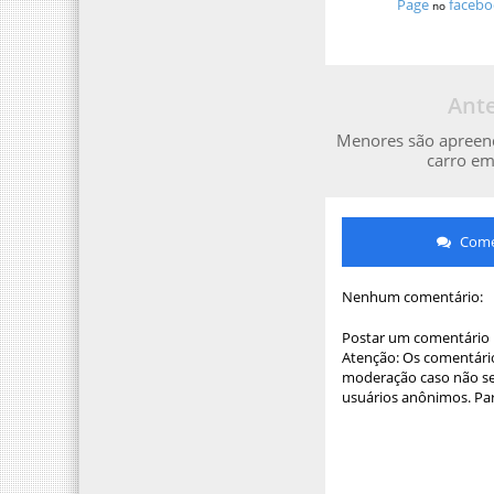
Page
facebo
no
Ante
Menores são apreen
carro em
Comen
Nenhum comentário:
Postar um comentário
Atenção: Os comentário
moderação caso não sej
usuários anônimos. Par