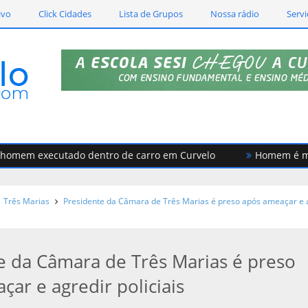
ivo
Click Cidades
Lista de Grupos
Nossa rádio
Servi
 executado dentro de carro em Curvelo
Homem é morto du
Três Marias
Presidente da Câmara de Três Marias é preso após ameaçar e 
e da Câmara de Três Marias é preso
ar e agredir policiais