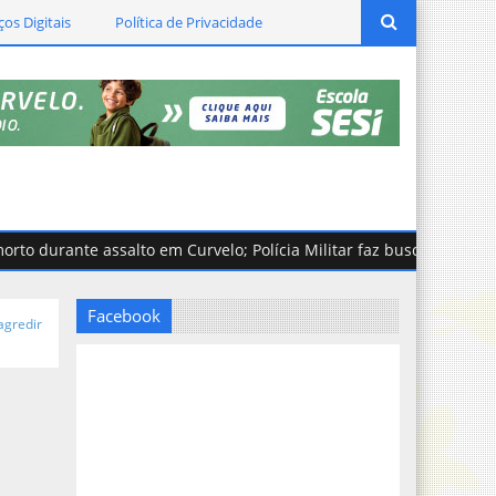
ços Digitais
Política de Privacidade
rante assalto em Curvelo; Polícia Militar faz buscas pelos suspei
Facebook
agredir