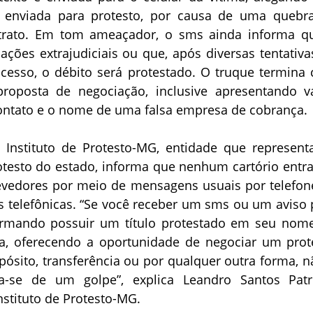
i enviada para protesto, por causa de uma quebr
trato. Em tom ameaçador, o sms ainda informa q
ações extrajudiciais ou que, após diversas tentativa
cesso, o débito será protestado. O truque termina
oposta de negociação, inclusive apresentando va
contato e o nome de uma falsa empresa de cobrança.
o Instituto de Protesto-MG, entidade que represent
rotesto do estado, informa que nenhum cartório entr
vedores por meio de mensagens usuais por telefone
s telefônicas. “Se você receber um sms ou um aviso 
ormando possuir um título protestado em seu nom
, oferecendo a oportunidade de negociar um prot
ósito, transferência ou por qualquer outra forma, n
ta-se de um golpe”, explica Leandro Santos Patrí
nstituto de Protesto-MG.