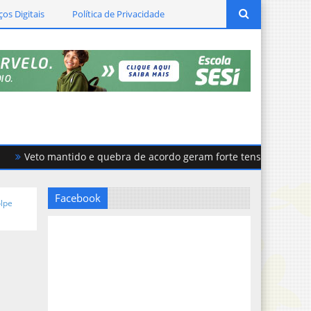
ços Digitais
Política de Privacidade
Veto mantido e quebra de acordo geram forte tensão na Câmara d
Facebook
olpe