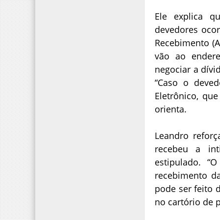
Ele explica q
devedores ocor
Recebimento (A
vão ao ender
negociar a dívid
“Caso o deved
Eletrônico, qu
orienta.
Leandro reforç
recebeu a in
estipulado. “
recebimento da
pode ser feito 
no cartório de p