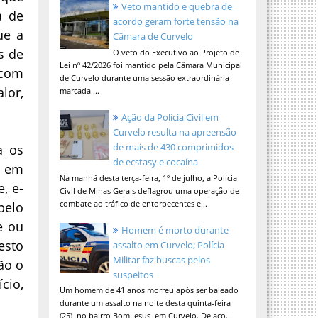
Veto mantido e quebra de
a de
acordo geram forte tensão na
ue a
Câmara de Curvelo
s de
O veto do Executivo ao Projeto de
Lei nº 42/2026 foi mantido pela Câmara Municipal
 com
de Curvelo durante uma sessão extraordinária
lor,
marcada ...
Ação da Polícia Civil em
Curvelo resulta na apreensão
de mais de 430 comprimidos
a os
de ecstasy e cocaína
a em
Na manhã desta terça-feira, 1º de julho, a Polícia
, e-
Civil de Minas Gerais deflagrou uma operação de
combate ao tráfico de entorpecentes e...
pelo
e ou
Homem é morto durante
esto
assalto em Curvelo; Polícia
Militar faz buscas pelos
ão o
suspeitos
cio,
Um homem de 41 anos morreu após ser baleado
durante um assalto na noite desta quinta-feira
(25), no bairro Bom Jesus, em Curvelo. De aco...