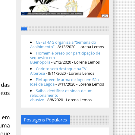
CEFET-MG organiza a “Semana do
Acolhimento”
- 8/13/2020
- Lorena Lemos
Homem é preso por participação de
sequestro em
Buenópolis
- 8/12/2020
- Lorena Lemos
Corinto será destaque na TV
Alterosa
- 8/11/2020
- Lorena Lemos
PM apreende arma de fogo em São
idas
José da Lagoa
- 8/11/2020
- Lorena Lemos
Saiba identificar os sinais de um
itos
relacionamento
abusivo
- 8/8/2020
- Lorena Lemos
o em
Postagens Populares
 uma
 que