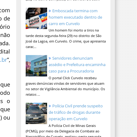
 com
Emboscada termina com
homem executado dentro de
o de
carro em Curvelo
ório
Um homem foi morto a tiros na
 não
tarde desta segunda-feira (29) no distrito de São
José da Lagoa, em Curvelo. O crime, que apresenta
tada.
carac...
ital
Servidores denunciam
.br
”,
assédio e Prefeitura encaminha
caso para a Procuradoria
O portal Click Curvelo recebeu
 que
graves denúncias vindas de servidores que atuam
no setor de Vigilância Ambiental do município. Os
íodo
relatos ...
ós o
Polícia Civil prende suspeito
 que
de tráfico de drogas durante
) ou
operação em Curvelo
A Polícia Civil de Minas Gerais
(PCMG), por meio da Delegacia de Combate ao
Narcotráfico de Curvelo, realizou nesta segunda-