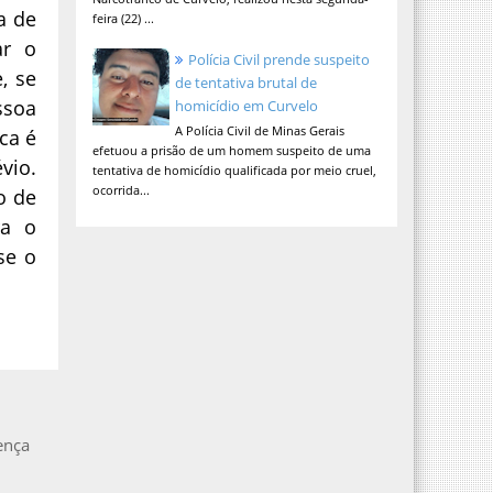
a de
feira (22) ...
ar o
Polícia Civil prende suspeito
e, se
de tentativa brutal de
ssoa
homicídio em Curvelo
A Polícia Civil de Minas Gerais
ca é
efetuou a prisão de um homem suspeito de uma
vio.
tentativa de homicídio qualificada por meio cruel,
ocorrida...
o de
ra o
se o
oença