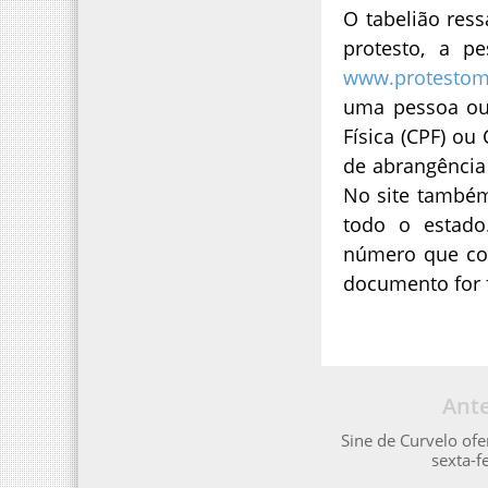
O tabelião res
protesto, a p
www.protestom
uma pessoa ou
Física (CPF) ou
de abrangência
No site também
todo o estad
número que co
documento for f
Ante
Sine de Curvelo ofe
sexta-fe