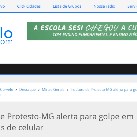
ivo
Click Cidades
Lista de Grupos
Nossa rádio
Servi
Curvelo
Destaque
Minas Gerais
Instituto de Protesto-MG alerta para g
r
 de Protesto-MG alerta para golpe em
 de celular