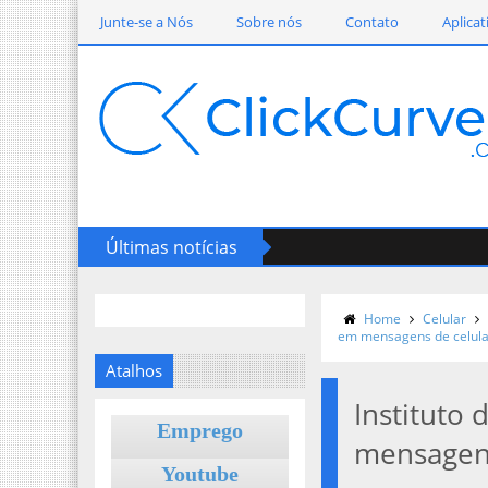
Junte-se a Nós
Sobre nós
Contato
Aplicat
Últimas notícias
Home
Celular
em mensagens de celula
Atalhos
Instituto
Emprego
mensagens
Youtube