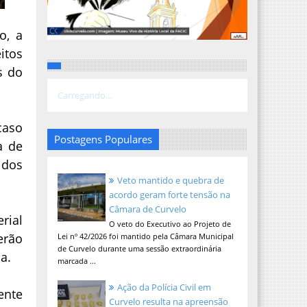
o, a
itos
s do
Carregando...
caso
Postagens Populares
a de
 dos
Veto mantido e quebra de
acordo geram forte tensão na
Câmara de Curvelo
rial
O veto do Executivo ao Projeto de
erão
Lei nº 42/2026 foi mantido pela Câmara Municipal
de Curvelo durante uma sessão extraordinária
a.
marcada ...
Ação da Polícia Civil em
ente
Curvelo resulta na apreensão