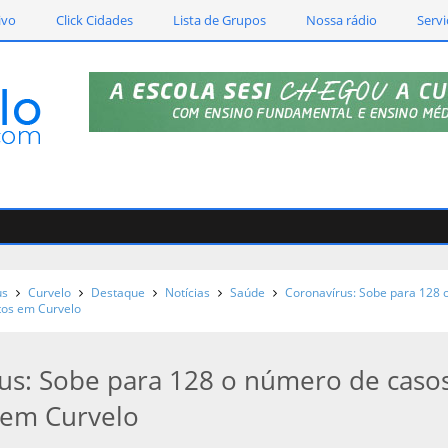
ivo
Click Cidades
Lista de Grupos
Nossa rádio
Servi
us
Curvelo
Destaque
Notícias
Saúde
Coronavírus: Sobe para 128 
tos em Curvelo
us: Sobe para 128 o número de caso
 em Curvelo