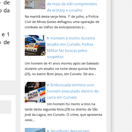
e de
de mais de 430 comprimidos
o da
de ecstasy e cocaína
Na manhã desta terça-feira, 1º de julho, a Polícia
Civil de Minas Gerais deflagrou uma operação de
combate ao tráfico de entorpecentes e...
 e 1
Homem é morto durante
o de
assalto em Curvelo; Polícia
Militar faz buscas pelos
suspeitos
Um homem de 41 anos morreu após ser baleado
durante um assalto na noite desta quinta-feira
(25), no bairro Bom Jesus, em Curvelo. De aco...
Emboscada termina com
homem executado dentro de
carro em Curvelo
Um homem foi morto a tiros na
tarde desta segunda-feira (29) no distrito de São
José da Lagoa, em Curvelo. O crime, que apresenta
carac...
Servidores denunciam