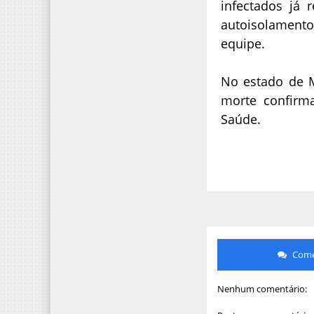
infectados já 
autoisolament
equipe.
No estado de M
morte confirm
Saúde.
Comen
Nenhum comentário: