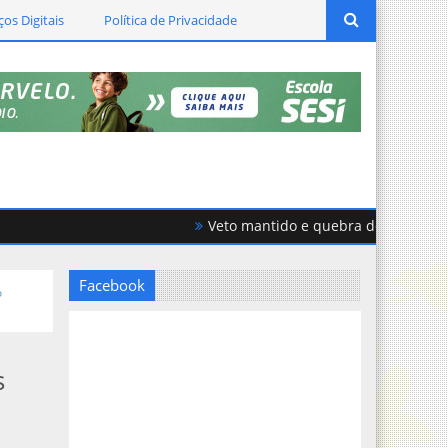
ços Digitais
Política de Privacidade
Veto mantido e quebra de acordo geram
Facebook
o
s