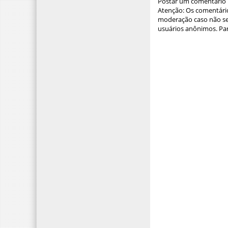
Postar um comentário
Atenção: Os comentário
moderação caso não sej
usuários anônimos. Par