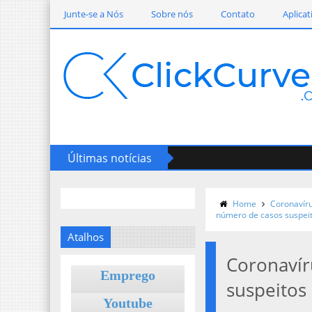
Junte-se a Nós
Sobre nós
Contato
Aplicat
Últimas notícias
Home
Coronavír
número de casos suspei
Atalhos
Coronavír
Emprego
suspeitos
Youtube