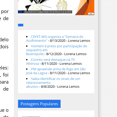
 por
e de
CEFET-MG organiza a “Semana do
delo
Acolhimento”
- 8/13/2020
- Lorena Lemos
dois
Homem é preso por participação de
sequestro em
Buenópolis
- 8/12/2020
- Lorena Lemos
Corinto será destaque na TV
Alterosa
- 8/11/2020
- Lorena Lemos
les:
PM apreende arma de fogo em São
José da Lagoa
- 8/11/2020
- Lorena Lemos
 foi
Saiba identificar os sinais de um
para
relacionamento
abusivo
- 8/8/2020
- Lorena Lemos
s de
Postagens Populares
ue o
a de