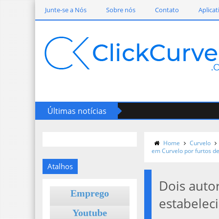
Junte-se a Nós
Sobre nós
Contato
Aplicat
Últimas notícias
Home
Curvelo
em Curvelo por furtos d
Atalhos
Dois auto
Emprego
estabelec
Youtube