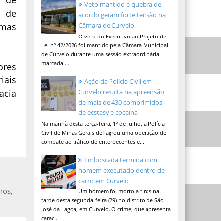
Veto mantido e quebra de
o de
acordo geram forte tensão na
smas
Câmara de Curvelo
O veto do Executivo ao Projeto de
Lei nº 42/2026 foi mantido pela Câmara Municipal
de Curvelo durante uma sessão extraordinária
marcada ...
ores
iais
Ação da Polícia Civil em
acia
Curvelo resulta na apreensão
de mais de 430 comprimidos
de ecstasy e cocaína
Na manhã desta terça-feira, 1º de julho, a Polícia
Civil de Minas Gerais deflagrou uma operação de
combate ao tráfico de entorpecentes e...
Emboscada termina com
homem executado dentro de
carro em Curvelo
nos,
Um homem foi morto a tiros na
tarde desta segunda-feira (29) no distrito de São
José da Lagoa, em Curvelo. O crime, que apresenta
carac...