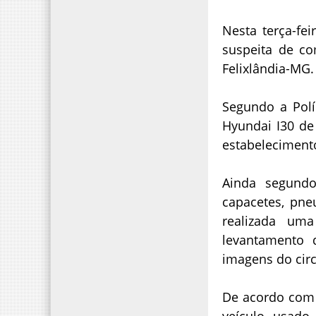
Nesta terça-fe
suspeita de co
Felixlândia-MG.
Segundo a Polí
Hyundai I30 de
estabelecimento
Ainda segundo
capacetes, pne
realizada uma
levantamento 
imagens do circ
De acordo com 
veículo usado 