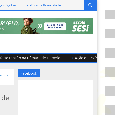
ços Digitais
Política de Privacidade
 tensão na Câmara de Curvelo
Ação da Polícia Civil em Cu
Facebook
presos
 de