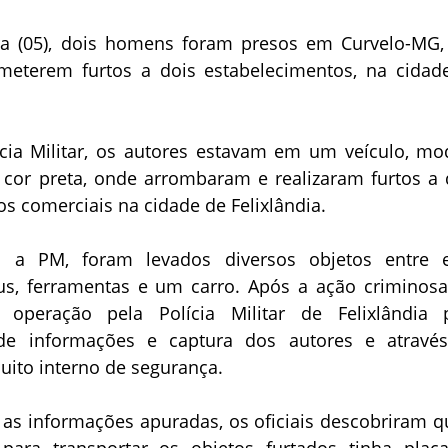
ira (05), dois homens foram presos em Curvelo-MG,
meterem furtos a dois estabelecimentos, na cidad
cia Militar, os autores estavam em um veículo, mo
 cor preta, onde arrombaram e realizaram furtos a 
s comerciais na cidade de Felixlândia.
 a PM, foram levados diversos objetos entre e
us, ferramentas e um carro. Após a ação criminosa,
 operação pela Polícia Militar de Felixlândia 
de informações e captura dos autores e atravé
uito interno de segurança.
as informações apuradas, os oficiais descobriram q
para transportar os objetos furtados tinha plac