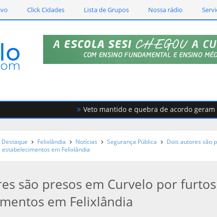
ivo
Click Cidades
Lista de Grupos
Nossa rádio
Servi
Veto mantido e quebra de acordo geram forte
Destaque
Felixlândia
Notícias
Segurança Pública
Dois autores são 
e estabelecimentos em Felixlândia
res são presos em Curvelo por furtos
imentos em Felixlândia