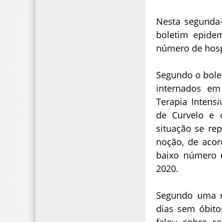
Nesta segunda-f
boletim epide
número de hosp
Segundo o bolet
internados em
Terapia Intensi
de Curvelo e 
situação se re
noção, de acor
baixo número d
2020.
Segundo uma r
dias sem óbito
falou sobre c