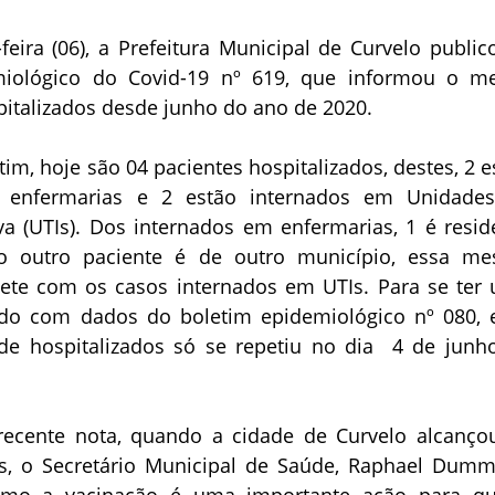
eira (06), a Prefeitura Municipal de Curvelo public
miológico do Covid-19 nº 619, que informou o m
italizados desde junho do ano de 2020.
im, hoje são 04 pacientes hospitalizados, destes, 2 e
 enfermarias e 2 estão internados em Unidade
va (UTIs). Dos internados em enfermarias, 1 é resid
o outro paciente é de outro município, essa m
pete com os casos internados em UTIs. Para se ter
do com dados do boletim epidemiológico nº 080, 
e hospitalizados só se repetiu no dia 4 de junh
ecente nota, quando a cidade de Curvelo alcanço
s, o Secretário Municipal de Saúde, Raphael
Dummo
omo a vacinação é uma importante ação para q