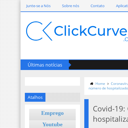
Junte-se a Nós
Sobre nós
Contato
Aplicat
Últimas notícias
Home
Coronavír
número de hospitalizado
Atalhos
Covid-19:
Emprego
hospitali
Youtube