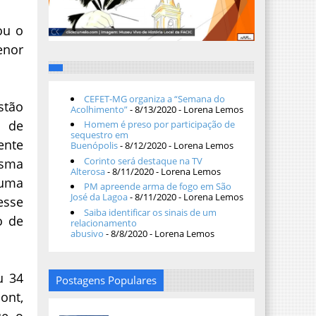
ou o
enor
CEFET-MG organiza a “Semana do
stão
Acolhimento”
- 8/13/2020
- Lorena Lemos
s de
Homem é preso por participação de
sequestro em
ente
Buenópolis
- 8/12/2020
- Lorena Lemos
Corinto será destaque na TV
esma
Alterosa
- 8/11/2020
- Lorena Lemos
 uma
PM apreende arma de fogo em São
José da Lagoa
- 8/11/2020
- Lorena Lemos
esse
Saiba identificar os sinais de um
o de
relacionamento
abusivo
- 8/8/2020
- Lorena Lemos
u 34
Postagens Populares
nt,
ue o