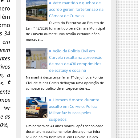
Veto mantido e quebra de
mero
acordo geram forte tensão na
além
Câmara de Curvelo
O veto do Executivo ao Projeto de
como
Lei nº 42/2026 foi mantido pela Câmara Municipal
s 34
de Curvelo durante uma sessão extraordinária
marcada ...
s em
 vem
Ação da Polícia Civil em
ntes
Curvelo resulta na apreensão
de mais de 430 comprimidos
ivos
de ecstasy e cocaína
m, a
Na manhã desta terça-feira, 1º de julho, a Polícia
s. É
Civil de Minas Gerais deflagrou uma operação de
combate ao tráfico de entorpecentes e...
ente
amos
Homem é morto durante
assalto em Curvelo; Polícia
 ter
Militar faz buscas pelos
e as
suspeitos
70%,
Um homem de 41 anos morreu após ser baleado
durante um assalto na noite desta quinta-feira
(25), no bairro Bom Jesus, em Curvelo. De aco...