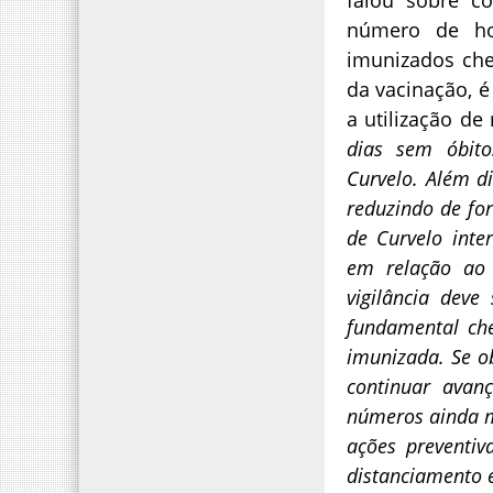
número de ho
imunizados che
da vacinação, 
a utilização d
dias sem óbito
Curvelo. Além d
reduzindo de fo
de Curvelo inte
em relação ao
vigilância deve
fundamental ch
imunizada. Se o
continuar avan
números ainda m
ações preventiv
distanciamento 