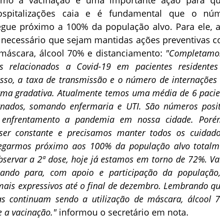
spitalizações caia e é fundamental que o nú
gue próximo a 100% da população alvo. Para ele, 
é necessário que sejam mantidas ações preventivas 
e máscara, álcool 70% e distanciamento:
"Completamo
s relacionados a Covid-19 em pacientes residente
isso, a taxa de transmissão e o número de internações
rma gradativa. Atualmente temos uma média de 6 pacie
rnados, somando enfermaria e UTI. São números posit
 enfrentamento a pandemia em nossa cidade. Poré
 ser constante e precisamos manter todos os cuidado
egarmos próximo aos 100% da população alvo totalm
bservar a 2ª dose, hoje já estamos em torno de 72%. V
çando para, com apoio e participação da população,
ais expressivos até o final de dezembro. Lembrando qu
as continuam sendo a utilização de máscara, álcool 
e a vacinação."
informou o secretário em nota.