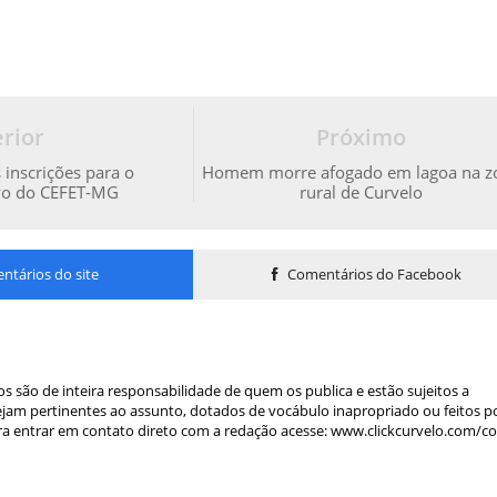
rior
Próximo
inscrições para o
Homem morre afogado em lagoa na z
ivo do CEFET-MG
rural de Curvelo
tários do site
Comentários do Facebook
s são de inteira responsabilidade de quem os publica e estão sujeitos a
am pertinentes ao assunto, dotados de vocábulo inapropriado ou feitos p
a entrar em contato direto com a redação acesse: www.clickcurvelo.com/c