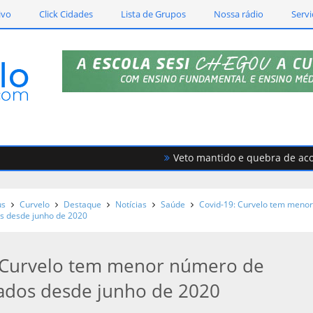
ivo
Click Cidades
Lista de Grupos
Nossa rádio
Servi
Veto mantido e quebra de acordo g
us
Curvelo
Destaque
Notícias
Saúde
Covid-19: Curvelo tem meno
s desde junho de 2020
 Curvelo tem menor número de
zados desde junho de 2020