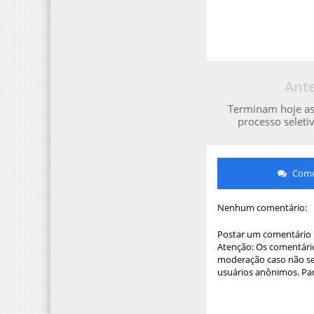
Ante
Terminam hoje as 
processo selet
Comen
Nenhum comentário:
Postar um comentário
Atenção: Os comentário
moderação caso não sej
usuários anônimos. Par