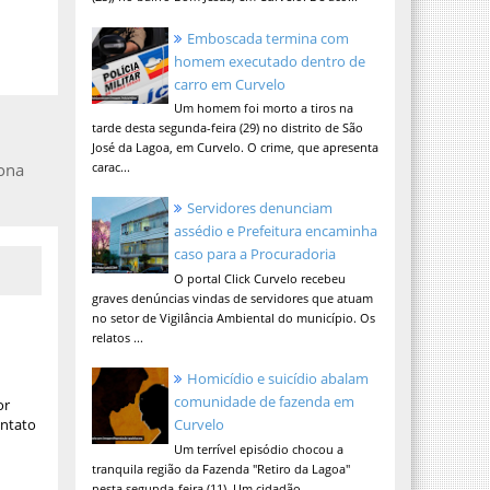
Emboscada termina com
homem executado dentro de
carro em Curvelo
Um homem foi morto a tiros na
tarde desta segunda-feira (29) no distrito de São
José da Lagoa, em Curvelo. O crime, que apresenta
ona
carac...
Servidores denunciam
assédio e Prefeitura encaminha
caso para a Procuradoria
O portal Click Curvelo recebeu
graves denúncias vindas de servidores que atuam
no setor de Vigilância Ambiental do município. Os
relatos ...
Homicídio e suicídio abalam
comunidade de fazenda em
or
ontato
Curvelo
Um terrível episódio chocou a
tranquila região da Fazenda "Retiro da Lagoa"
nesta segunda-feira (11). Um cidadão,