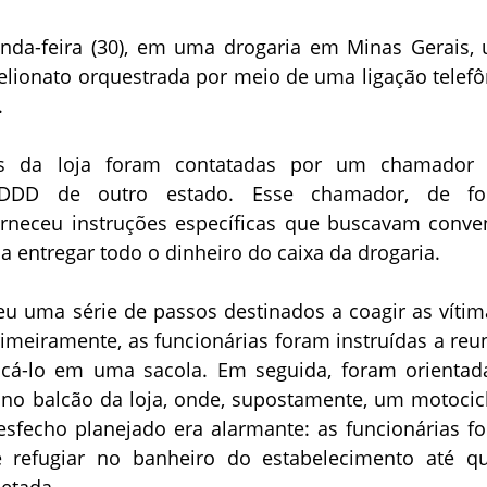
nda-feira (30), em uma drogaria em Minas Gerais,
telionato orquestrada por meio de uma ligação telefô
.
ias da loja foram contatadas por um chamador
 DDD de outro estado. Esse chamador, de f
rneceu instruções específicas que buscavam conve
 a entregar todo o dinheiro do caixa da drogaria.
eu uma série de passos destinados a coagir as vítim
rimeiramente, as funcionárias foram instruídas a reun
ocá-lo em uma sacola. Em seguida, foram orientad
 no balcão da loja, onde, supostamente, um motocicl
desfecho planejado era alarmante: as funcionárias f
e refugiar no banheiro do estabelecimento até q
letada.