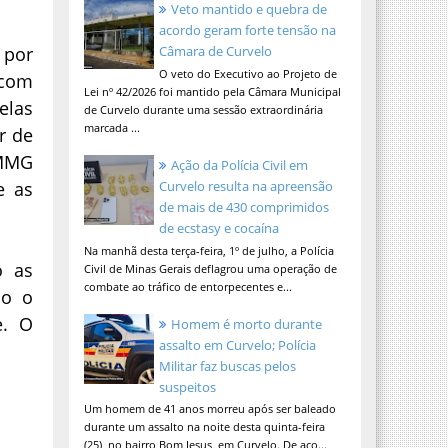
Veto mantido e quebra de
acordo geram forte tensão na
 por
Câmara de Curvelo
O veto do Executivo ao Projeto de
 com
Lei nº 42/2026 foi mantido pela Câmara Municipal
elas
de Curvelo durante uma sessão extraordinária
marcada ...
r de
PMMG
Ação da Polícia Civil em
e as
Curvelo resulta na apreensão
de mais de 430 comprimidos
de ecstasy e cocaína
Na manhã desta terça-feira, 1º de julho, a Polícia
o as
Civil de Minas Gerais deflagrou uma operação de
combate ao tráfico de entorpecentes e...
do o
e. O
Homem é morto durante
assalto em Curvelo; Polícia
Militar faz buscas pelos
suspeitos
Um homem de 41 anos morreu após ser baleado
durante um assalto na noite desta quinta-feira
(25), no bairro Bom Jesus, em Curvelo. De aco...