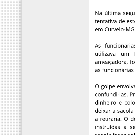
Na última segu
tentativa de es
em Curvelo-MG
As funcionár
utilizava um
ameaçadora, fo
as funcionárias
O golpe envolv
confundi-las. P
dinheiro e col
deixar a sacola
a retiraria. O 
instruídas a s
sacola fosse co