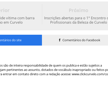
rior
Próximo
ide vítima com barra
Inscrições abertas para o 1º Encontro 
cão em Curvelo
Profissionais da Beleza de Curvelo
tários do site
Comentários do Facebook
s são de inteira responsabilidade de quem os publica e estão sujeitos a
am pertinentes ao assunto, dotados de vocábulo inapropriado ou feitos p
a entrar em contato direto com a redação acesse: www.clickcurvelo.com/c