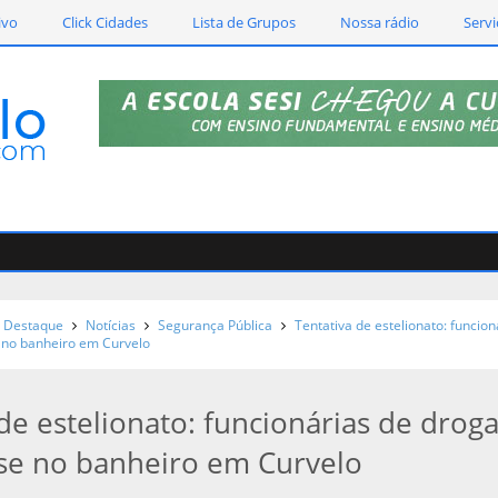
ivo
Click Cidades
Lista de Grupos
Nossa rádio
Servi
Destaque
Notícias
Segurança Pública
Tentativa de estelionato: funcion
 no banheiro em Curvelo
de estelionato: funcionárias de droga
se no banheiro em Curvelo