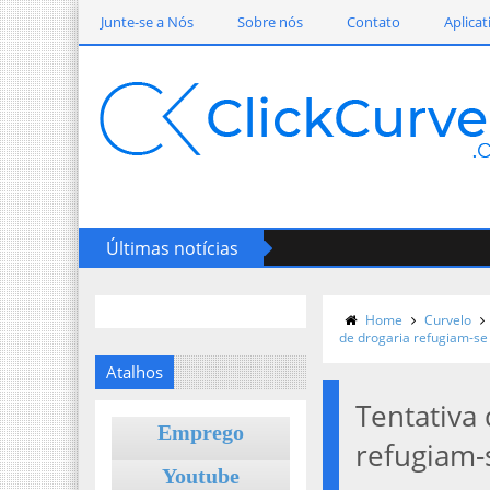
Junte-se a Nós
Sobre nós
Contato
Aplicat
Últimas notícias
Home
Curvelo
de drogaria refugiam-se
Atalhos
Tentativa 
Emprego
refugiam-
Youtube