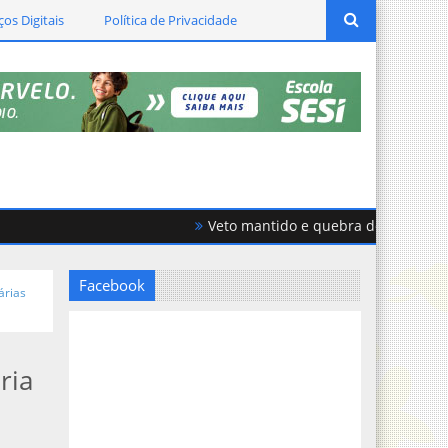
ços Digitais
Política de Privacidade
Veto mantido e quebra de acordo geram 
Facebook
árias
ria