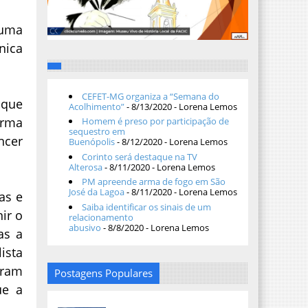
 uma
nica
CEFET-MG organiza a “Semana do
 que
Acolhimento”
- 8/13/2020
- Lorena Lemos
orma
Homem é preso por participação de
sequestro em
ncer
Buenópolis
- 8/12/2020
- Lorena Lemos
Corinto será destaque na TV
Alterosa
- 8/11/2020
- Lorena Lemos
PM apreende arma de fogo em São
José da Lagoa
- 8/11/2020
- Lorena Lemos
as e
Saiba identificar os sinais de um
ir o
relacionamento
abusivo
- 8/8/2020
- Lorena Lemos
as a
ista
oram
Postagens Populares
ue a