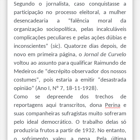
Segundo o jornalista, caso conquistasse a
participação no processo eleitoral,
a mulher
desencadearia a “falência moral da
organização sociopolítica, pelas incalculáveis
complicações peculiares
e pelas
ações dúbias e
inconscientes”
(
sic
)
. Quatorze dias depois, de
novo em primeira página, o
Jornal de Curvelo
voltou ao assunto para qualificar Raimundo de
Medeiros de “decrépito observador dos nossos
costumes”, pois estaria a emitir “desastrada
opinião” (Ano I, Nº 7, 18-11-1928).
Como se depreende dos trechos de
reportagens
aqui transcritos
, dona
Perina
e
suas companheiras sufragistas muito sofrer
a
m
pelo ideal democrático. O trabalho delas só
produziria
frutos
a partir de
1932.
No entanto,
o sofrimento
valeu a pena.
Pela última