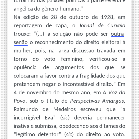
turbilhão das paixões políticas a parte serena e
angélica do gênero humano.”
Na edição de 28 de outubro de 1928, em
reportagem de capa, o
Jornal de Curvelo
trouxe: “(...) a solução não pode ser
outra
senão
o reconhecimento do direito eleitoral à
mulher, pois,
n
a larga discussão
travada em
torno do voto feminino, verificou-se a
opulência de argumentos dos que se
colocaram a favor contra a fragilidade dos que
pretendem negar o incontestável direito.” Em
4 de novembro do mesmo ano, em
A Voz do
Povo
, sob o título de
Perspectivas Amargas
,
Raimundo de Medeiros escreveu que “a
incorrigível Eva” (
sic
) deveria permanecer
inativa e submissa, obedecendo aos ditames do
“legítimo detentor” (
sic
) do direito ao voto.